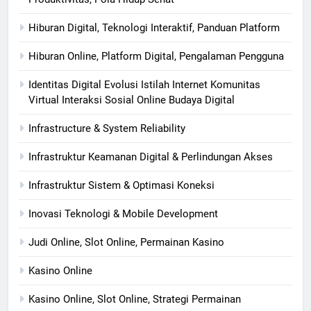
Hiburan Digital, Teknologi Interaktif, Panduan Platform
Hiburan Online, Platform Digital, Pengalaman Pengguna
Identitas Digital Evolusi Istilah Internet Komunitas
Virtual Interaksi Sosial Online Budaya Digital
Infrastructure & System Reliability
Infrastruktur Keamanan Digital & Perlindungan Akses
Infrastruktur Sistem & Optimasi Koneksi
Inovasi Teknologi & Mobile Development
Judi Online, Slot Online, Permainan Kasino
Kasino Online
Kasino Online, Slot Online, Strategi Permainan