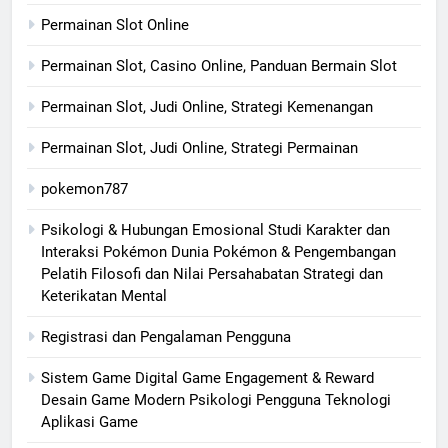
Permainan Slot Online
Permainan Slot, Casino Online, Panduan Bermain Slot
Permainan Slot, Judi Online, Strategi Kemenangan
Permainan Slot, Judi Online, Strategi Permainan
pokemon787
Psikologi & Hubungan Emosional Studi Karakter dan
Interaksi Pokémon Dunia Pokémon & Pengembangan
Pelatih Filosofi dan Nilai Persahabatan Strategi dan
Keterikatan Mental
Registrasi dan Pengalaman Pengguna
Sistem Game Digital Game Engagement & Reward
Desain Game Modern Psikologi Pengguna Teknologi
Aplikasi Game