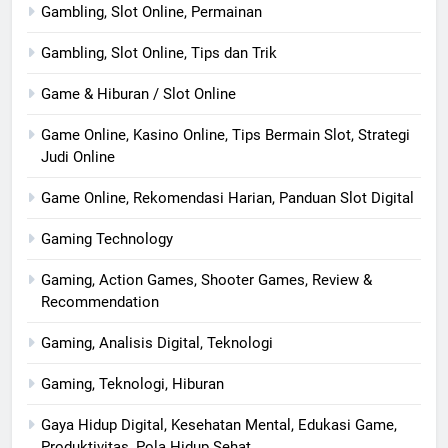
Gambling, Slot Online, Permainan
Gambling, Slot Online, Tips dan Trik
Game & Hiburan / Slot Online
Game Online, Kasino Online, Tips Bermain Slot, Strategi
Judi Online
Game Online, Rekomendasi Harian, Panduan Slot Digital
Gaming Technology
Gaming, Action Games, Shooter Games, Review &
Recommendation
Gaming, Analisis Digital, Teknologi
Gaming, Teknologi, Hiburan
Gaya Hidup Digital, Kesehatan Mental, Edukasi Game,
Produktivitas, Pola Hidup Sehat