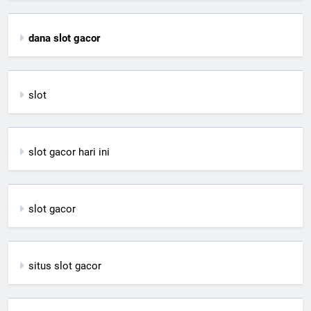
dana slot gacor
slot
slot gacor hari ini
slot gacor
situs slot gacor