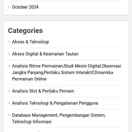
October 2024
Categories
Akses & Teknologi
Akses Digital & Keamanan Tautan
Analisis Ritme Permainan,Studi Mesin Digital,Observasi
Jangka Panjang,Perilaku Sistem Interaktif,Dinamika
Permainan Online
Analisis Slot & Perilaku Pemain
Analisis Teknologi & Pengalaman Pengguna
Database Management, Pengembangan Sistem,
Teknologi Informasi