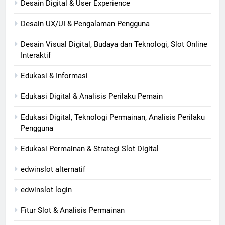
Desain Digital & User Experience
Desain UX/UI & Pengalaman Pengguna
Desain Visual Digital, Budaya dan Teknologi, Slot Online
Interaktif
Edukasi & Informasi
Edukasi Digital & Analisis Perilaku Pemain
Edukasi Digital, Teknologi Permainan, Analisis Perilaku
Pengguna
Edukasi Permainan & Strategi Slot Digital
edwinslot alternatif
edwinslot login
Fitur Slot & Analisis Permainan