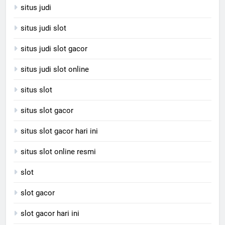
situs judi
situs judi slot
situs judi slot gacor
situs judi slot online
situs slot
situs slot gacor
situs slot gacor hari ini
situs slot online resmi
slot
slot gacor
slot gacor hari ini