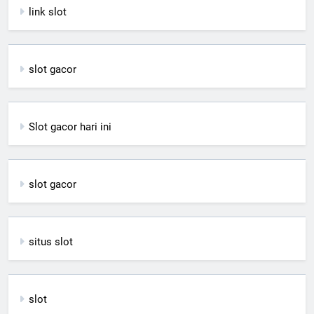
link slot
slot gacor
Slot gacor hari ini
slot gacor
situs slot
slot