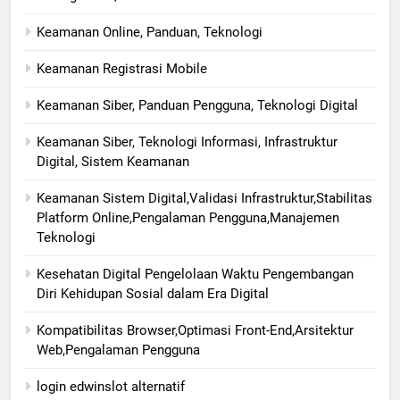
Keamanan Online, Panduan, Teknologi
Keamanan Registrasi Mobile
Keamanan Siber, Panduan Pengguna, Teknologi Digital
Keamanan Siber, Teknologi Informasi, Infrastruktur
Digital, Sistem Keamanan
Keamanan Sistem Digital,Validasi Infrastruktur,Stabilitas
Platform Online,Pengalaman Pengguna,Manajemen
Teknologi
Kesehatan Digital Pengelolaan Waktu Pengembangan
Diri Kehidupan Sosial dalam Era Digital
Kompatibilitas Browser,Optimasi Front-End,Arsitektur
Web,Pengalaman Pengguna
login edwinslot alternatif