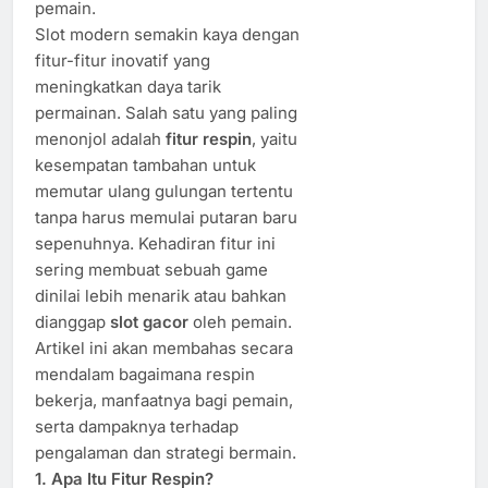
pemain.
Slot modern semakin kaya dengan
fitur-fitur inovatif yang
meningkatkan daya tarik
permainan. Salah satu yang paling
menonjol adalah
fitur respin
, yaitu
kesempatan tambahan untuk
memutar ulang gulungan tertentu
tanpa harus memulai putaran baru
sepenuhnya. Kehadiran fitur ini
sering membuat sebuah game
dinilai lebih menarik atau bahkan
dianggap
slot gacor
oleh pemain.
Artikel ini akan membahas secara
mendalam bagaimana respin
bekerja, manfaatnya bagi pemain,
serta dampaknya terhadap
pengalaman dan strategi bermain.
1. Apa Itu Fitur Respin?