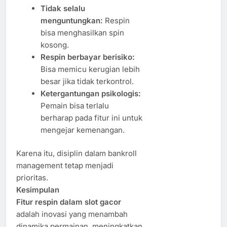
Tidak selalu
menguntungkan:
Respin
bisa menghasilkan spin
kosong.
Respin berbayar berisiko:
Bisa memicu kerugian lebih
besar jika tidak terkontrol.
Ketergantungan psikologis:
Pemain bisa terlalu
berharap pada fitur ini untuk
mengejar kemenangan.
Karena itu, disiplin dalam bankroll
management tetap menjadi
prioritas.
Kesimpulan
Fitur respin dalam slot gacor
adalah inovasi yang menambah
dinamika permainan, meningkatkan