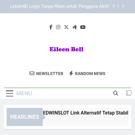
Skip
Cara Aman Daftar Edwinslot di Browser Mobile
to
dengan Langkah Praktis dan Terarah
content
Cara Aman Daftar Lebah4D Melalui Perangkat
Mobile untuk Pengguna Baru
Cara Memastikan EDWINSLOT Link Alternatif
Tetap Stabil dan Mudah Diakses
Lebah4D Login Tanpa Ribet untuk Pengguna Aktif
Cara Aman Daftar Edwinslot di Browser Mobile
dengan Langkah Praktis dan Terarah
Eileen Bell
Dapatkan Inspirasi Gaya Hidup Dan Konten
Cara Aman Daftar Lebah4D Melalui Perangkat
NEWSLETTER
RANDOM NEWS
Mobile untuk Pengguna Baru
Menarik Di Blog Eileen Bell.
MENU
ra Memastikan EDWINSLOT Link Alternatif Tetap Stabil dan 
HEADLINES
Month Ago