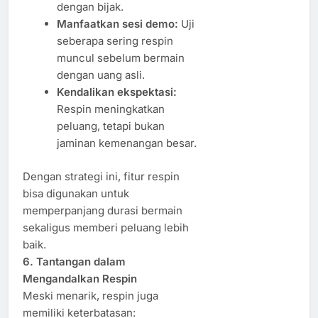
dengan bijak.
Manfaatkan sesi demo:
Uji
seberapa sering respin
muncul sebelum bermain
dengan uang asli.
Kendalikan ekspektasi:
Respin meningkatkan
peluang, tetapi bukan
jaminan kemenangan besar.
Dengan strategi ini, fitur respin
bisa digunakan untuk
memperpanjang durasi bermain
sekaligus memberi peluang lebih
baik.
6. Tantangan dalam
Mengandalkan Respin
Meski menarik, respin juga
memiliki keterbatasan: