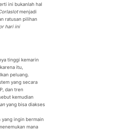
ti ini bukanlah hal
Corlaslot
menjadi
n ratusan pilihan
r hari ini
ya tinggi kemarin
karena itu,
lkan peluang.
stem yang secara
P, dan tren
rsebut kemudian
ian
yang bisa diakses
 yang ingin bermain
k menemukan mana