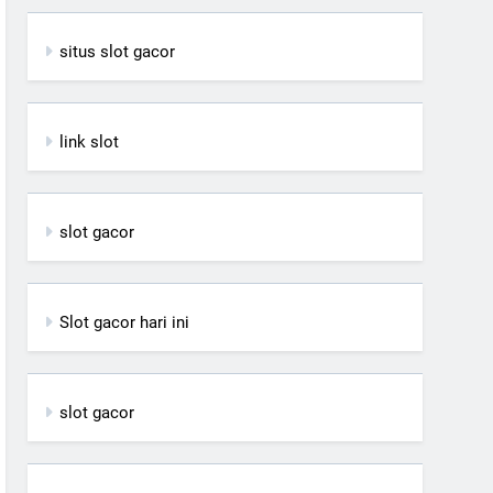
situs slot gacor
link slot
slot gacor
Slot gacor hari ini
slot gacor