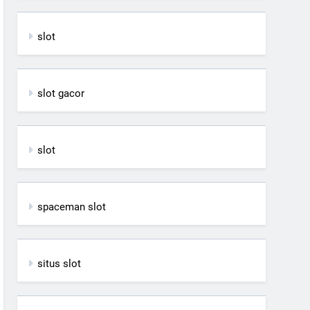
slot
slot gacor
slot
spaceman slot
situs slot