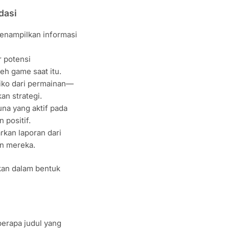
dasi
menampilkan informasi
 potensi
eh game saat itu.
siko dari permainan—
n strategi.
una yang aktif pada
 positif.
rkan laporan dari
an mereka.
ikan dalam bentuk
berapa judul yang