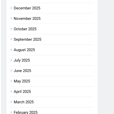
December 2025
November 2025
October 2025
September 2025
August 2025
July 2025
June 2025
May 2025
April 2025
March 2025
February 2025