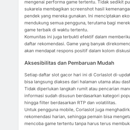
mengenai performa game tertentu. Tidak sedikit pu
sukarela membagikan screenshot hasil kemenangan
pendek yang mereka gunakan. Ini menciptakan eko
mendukung semua pengguna, terutama bagi merek
game terbaik di waktu tertentu.
Komunitas ini juga terbukti efektif dalam memberik
daftar rekomendasi. Game yang banyak direkomend
akan mendapat respons positif dalam kolom diskusi
Aksesibilitas dan Pembaruan Mudah
Setiap daftar slot gacor hari ini di Corlaslot di-upd
bisa langsung diakses dari halaman utama atau da
Tidak diperlukan langkah rumit atau pencarian man
informasi sudah disusun berdasarkan kategori pop
hingga filter berdasarkan RTP dan volatilitas.
Untuk pengguna mobile, Corlaslot juga menghadirka
rekomendasi harian, sehingga pemain bisa menget
mencoba game tertentu tanpa harus terus membuka