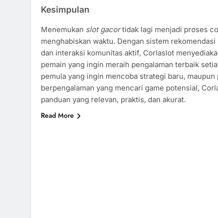
Kesimpulan
Menemukan
slot gacor
tidak lagi menjadi proses 
menghabiskan waktu. Dengan sistem rekomendasi h
dan interaksi komunitas aktif, Corlaslot menyediaka
pemain yang ingin meraih pengalaman terbaik setia
pemula yang ingin mencoba strategi baru, maupun
berpengalaman yang mencari game potensial, Corl
panduan yang relevan, praktis, dan akurat.
Read More