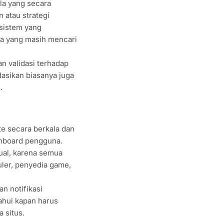
la yang secara
 atau strategi
sistem yang
a yang masih mencari
an validasi terhadap
asikan biasanya juga
.
ate secara berkala dan
shboard pengguna.
ual, karena semua
uler, penyedia game,
n notifikasi
ahui kapan harus
 situs.