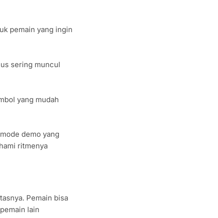
tuk pemain yang ingin
us sering muncul
imbol yang mudah
ui mode demo yang
hami ritmenya
itasnya. Pemain bisa
 pemain lain