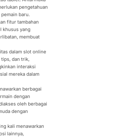
emerlukan pengetahuan
 pemain baru.
an fitur tambahan
ol khusus yang
rlibatan, membuat
itas dalam slot online
ps, dan trik,
inkan interaksi
sial mereka dalam
menawarkan berbagai
ermain dengan
iakses oleh berbagai
 muda dengan
ering kali menawarkan
si lainnya,