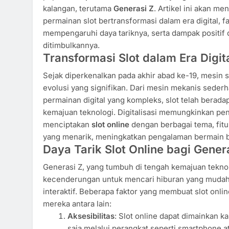
kalangan, terutama
Generasi Z
. Artikel ini akan m
permainan slot bertransformasi dalam era digital, f
mempengaruhi daya tariknya, serta dampak positif 
ditimbulkannya.
Transformasi Slot dalam Era Digit
Sejak diperkenalkan pada akhir abad ke-19, mesin s
evolusi yang signifikan. Dari mesin mekanis seder
permainan digital yang kompleks, slot telah berada
kemajuan teknologi. Digitalisasi memungkinkan p
menciptakan
slot online
dengan berbagai tema, fitur 
yang menarik, meningkatkan pengalaman bermain 
Daya Tarik Slot Online bagi Gener
Generasi Z, yang tumbuh di tengah kemajuan teknol
kecenderungan untuk mencari hiburan yang mudah
interaktif. Beberapa faktor yang membuat slot onli
mereka antara lain:
Aksesibilitas
: Slot online dapat dimainkan k
saja melalui perangkat seperti smartphone a