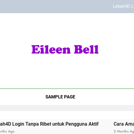
Lebah4D Lo
Cara Aman Daftar Edwinslot di Browser Mobi
Cara Aman Daftar Lebah4D Melalui 
Cara Memastikan EDWINSLOT Link Alter
Lebah4D Lo
Cara Aman Daftar Edwinslot di Browser Mobi
een Bell
nspirasi Gaya Hidup Dan Konten Menarik Di Blog Eileen Bell.
Cara Aman Daftar Lebah4D Melalui 
SAMPLE PAGE
Tanpa Ribet untuk Pengguna Aktif
Cara Aman Daftar Edw
2 Months Ago