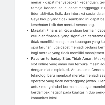
menarik dapat menyebabkan kecanduan, teru
remaja. Kecanduan ini dapat mengganggu ruti
tidur, aktivitas fisik, dan interaksi sosial da
Gaya hidup yang tidak seimbang ini dapat b
kesehatan fisik dan mental seseorang.
Masalah Finansial
: Kecanduan bermain dap
kerugian finansial yang signifikan, terutama
tidak memiliki manajemen keuangan yang kuat
opsi taruhan juga dapat menjadi pedang ber
bagi mereka yang tidak memiliki manajemen
Paparan terhadap Situs Tidak Aman
: Meski
slot online yang aman dan terbuka, masih ad
dengan niat eksploitasi. Antusiasme Generas
teknologi baru membuat mereka menjadi sa
operator yang tidak bertanggung jawab. Oleh
untuk menghindari bermain slot agar meminim
berdampak negatif pada kualitas hidup peng
komunitas lokal.