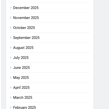
December 2025
November 2025
October 2025
September 2025
August 2025
July 2025
June 2025
May 2025
April 2025
March 2025
February 2025