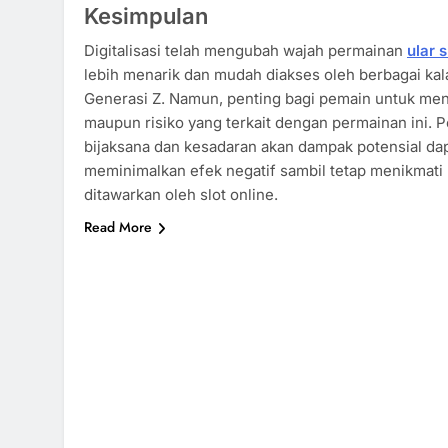
Kesimpulan
Digitalisasi telah mengubah wajah permainan
ular s
lebih menarik dan mudah diakses oleh berbagai kal
Generasi Z. Namun, penting bagi pemain untuk men
maupun risiko yang terkait dengan permainan ini. 
bijaksana dan kesadaran akan dampak potensial d
meminimalkan efek negatif sambil tetap menikmati
ditawarkan oleh slot online.
Read More