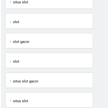
situs slot
slot
slot gacor
slot
situs slot gacor
situs slot