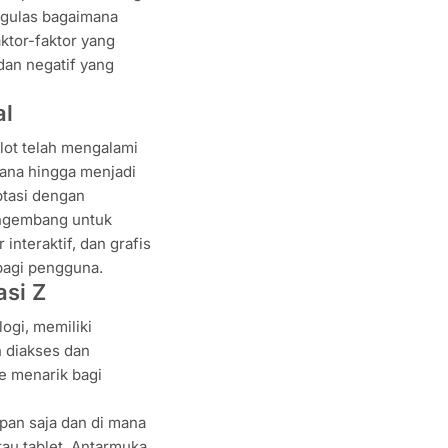
engulas bagaimana
aktor-faktor yang
dan negatif yang
al
lot telah mengalami
hana hingga menjadi
ptasi dengan
engembang untuk
interaktif, dan grafis
bagi pengguna.
asi Z
ogi, memiliki
 diakses dan
ne menarik bagi
apan saja dan di mana
tau tablet. Antarmuka