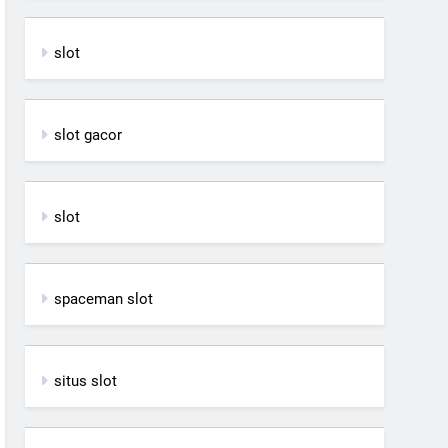
slot
slot gacor
slot
spaceman slot
situs slot