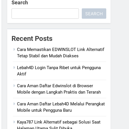
Search
SEARCH
Recent Posts
Cara Memastikan EDWINSLOT Link Alternatif
Tetap Stabil dan Mudah Diakses
Lebah4D Login Tanpa Ribet untuk Pengguna
Aktif
Cara Aman Daftar Edwinslot di Browser
Mobile dengan Langkah Praktis dan Terarah
Cara Aman Daftar Lebah4D Melalui Perangkat
Mobile untuk Pengguna Baru
Kaya787 Link Alternatif sebagai Solusi Saat
Halaman Utama Sulit Dibuka