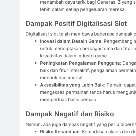
menambah daya tarik bagi Generasi Z yang se
lebih dalam setiap pengeluaran mereka.
Dampak Positif Digitalisasi Slot
Digitalisasi slot telah membawa beberapa dampak pos
Inovasi dalam Desain Game
: Pengembang m
untuk menciptakan berbagai tema dan fitur i
kreativitas dalam industri game.
Peningkatan Pengalaman Pengguna
: Denga
baik dan fitur interaktif, pengalaman bermai
menarik dan imersif.
Aksesibilitas yang Lebih Baik
: Pemain dapa
mengakses permainan tanpa harus mengunjun
memperluas basis pemain.
Dampak Negatif dan Risiko
Namun, ada juga dampak negatif yang perlu diperha
Risiko Kecanduan
: Kemudahan akses dan de