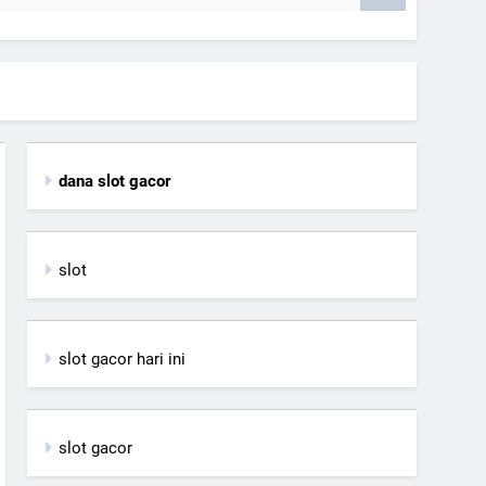
dana slot gacor
slot
slot gacor hari ini
slot gacor