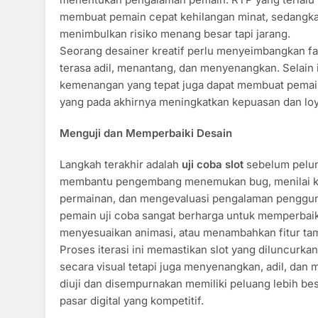
membuat pemain cepat kehilangan minat, sedangkan 
menimbulkan risiko menang besar tapi jarang.
Seorang desainer kreatif perlu menyeimbangkan fakt
terasa adil, menantang, dan menyenangkan. Selain 
kemenangan yang tepat juga dapat membuat pemai
yang pada akhirnya meningkatkan kepuasan dan loy
Menguji dan Memperbaiki Desain
Langkah terakhir adalah
uji coba slot
sebelum pelun
membantu pengembang menemukan bug, menilai 
permainan, dan mengevaluasi pengalaman penggun
pemain uji coba sangat berharga untuk memperbaik
menyesuaikan animasi, atau menambahkan fitur ta
Proses iterasi ini memastikan slot yang diluncurkan
secara visual tetapi juga menyenangkan, adil, dan m
diuji dan disempurnakan memiliki peluang lebih bes
pasar digital yang kompetitif.