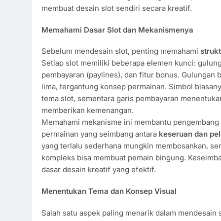
membuat desain slot sendiri secara kreatif.
Memahami Dasar Slot dan Mekanismenya
Sebelum mendesain slot, penting memahami
struk
Setiap slot memiliki beberapa elemen kunci: gulung
pembayaran (paylines), dan fitur bonus. Gulungan b
lima, tergantung konsep permainan. Simbol biasan
tema slot, sementara garis pembayaran menentuka
memberikan kemenangan.
Memahami mekanisme ini membantu pengembang
permainan yang seimbang antara
keseruan dan pe
yang terlalu sederhana mungkin membosankan, sem
kompleks bisa membuat pemain bingung. Keseimba
dasar desain kreatif yang efektif.
Menentukan Tema dan Konsep Visual
Salah satu aspek paling menarik dalam mendesain s