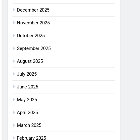
December 2025
November 2025
October 2025
September 2025
August 2025
July 2025
June 2025
May 2025
April 2025
March 2025
February 2025