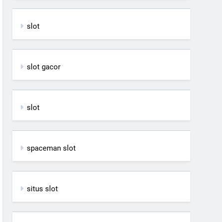
slot
slot gacor
slot
spaceman slot
situs slot