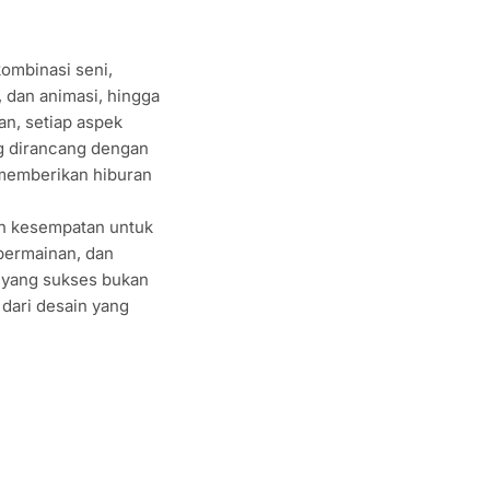
kombinasi seni,
, dan animasi, hingga
n, setiap aspek
g dirancang dengan
a memberikan hiburan
ah kesempatan untuk
permainan, dan
 yang sukses bukan
 dari desain yang