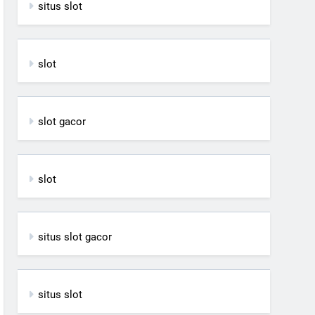
situs slot
slot
slot gacor
slot
situs slot gacor
situs slot