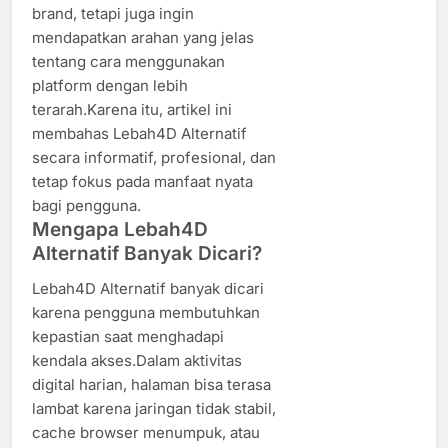
brand, tetapi juga ingin
mendapatkan arahan yang jelas
tentang cara menggunakan
platform dengan lebih
terarah.Karena itu, artikel ini
membahas Lebah4D Alternatif
secara informatif, profesional, dan
tetap fokus pada manfaat nyata
bagi pengguna.
Mengapa Lebah4D
Alternatif Banyak Dicari?
Lebah4D Alternatif banyak dicari
karena pengguna membutuhkan
kepastian saat menghadapi
kendala akses.Dalam aktivitas
digital harian, halaman bisa terasa
lambat karena jaringan tidak stabil,
cache browser menumpuk, atau