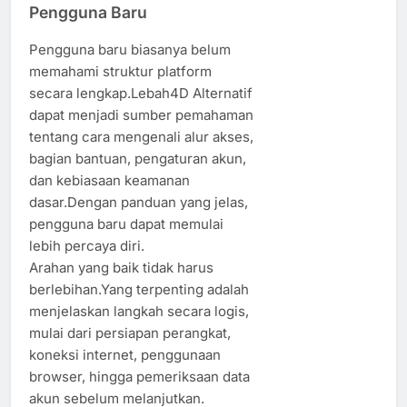
Pengguna Baru
Pengguna baru biasanya belum
memahami struktur platform
secara lengkap.Lebah4D Alternatif
dapat menjadi sumber pemahaman
tentang cara mengenali alur akses,
bagian bantuan, pengaturan akun,
dan kebiasaan keamanan
dasar.Dengan panduan yang jelas,
pengguna baru dapat memulai
lebih percaya diri.
Arahan yang baik tidak harus
berlebihan.Yang terpenting adalah
menjelaskan langkah secara logis,
mulai dari persiapan perangkat,
koneksi internet, penggunaan
browser, hingga pemeriksaan data
akun sebelum melanjutkan.