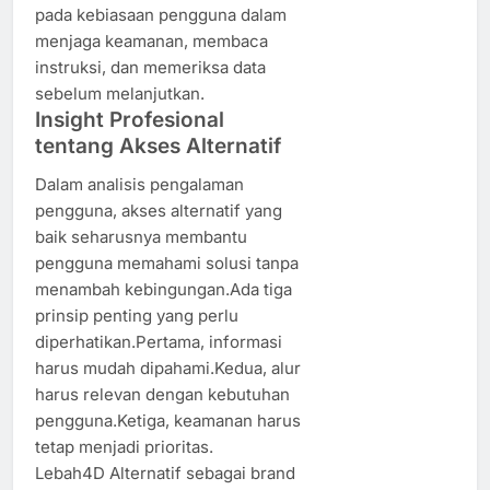
pada kebiasaan pengguna dalam
menjaga keamanan, membaca
instruksi, dan memeriksa data
sebelum melanjutkan.
Insight Profesional
tentang Akses Alternatif
Dalam analisis pengalaman
pengguna, akses alternatif yang
baik seharusnya membantu
pengguna memahami solusi tanpa
menambah kebingungan.Ada tiga
prinsip penting yang perlu
diperhatikan.Pertama, informasi
harus mudah dipahami.Kedua, alur
harus relevan dengan kebutuhan
pengguna.Ketiga, keamanan harus
tetap menjadi prioritas.
Lebah4D Alternatif sebagai brand