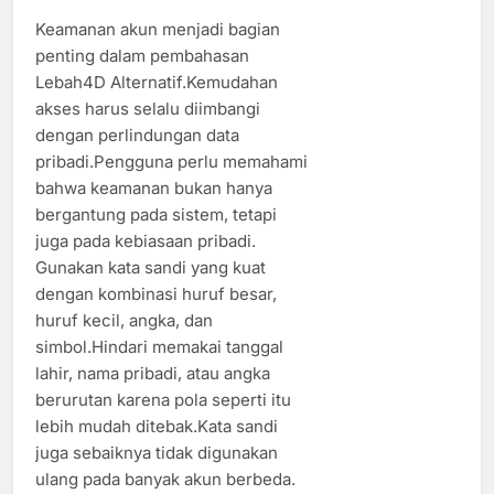
Keamanan akun menjadi bagian
penting dalam pembahasan
Lebah4D Alternatif.Kemudahan
akses harus selalu diimbangi
dengan perlindungan data
pribadi.Pengguna perlu memahami
bahwa keamanan bukan hanya
bergantung pada sistem, tetapi
juga pada kebiasaan pribadi.
Gunakan kata sandi yang kuat
dengan kombinasi huruf besar,
huruf kecil, angka, dan
simbol.Hindari memakai tanggal
lahir, nama pribadi, atau angka
berurutan karena pola seperti itu
lebih mudah ditebak.Kata sandi
juga sebaiknya tidak digunakan
ulang pada banyak akun berbeda.