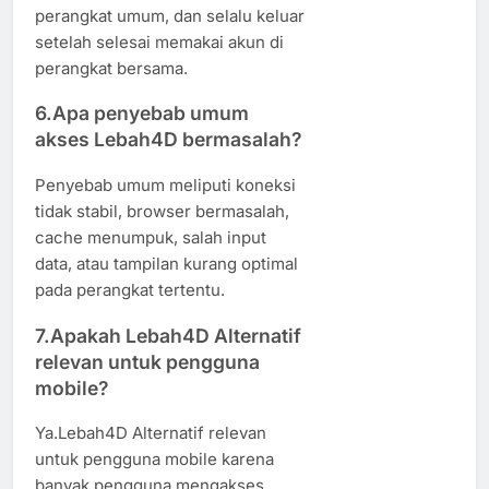
perangkat umum, dan selalu keluar
setelah selesai memakai akun di
perangkat bersama.
6.Apa penyebab umum
akses Lebah4D bermasalah?
Penyebab umum meliputi koneksi
tidak stabil, browser bermasalah,
cache menumpuk, salah input
data, atau tampilan kurang optimal
pada perangkat tertentu.
7.Apakah Lebah4D Alternatif
relevan untuk pengguna
mobile?
Ya.Lebah4D Alternatif relevan
untuk pengguna mobile karena
banyak pengguna mengakses