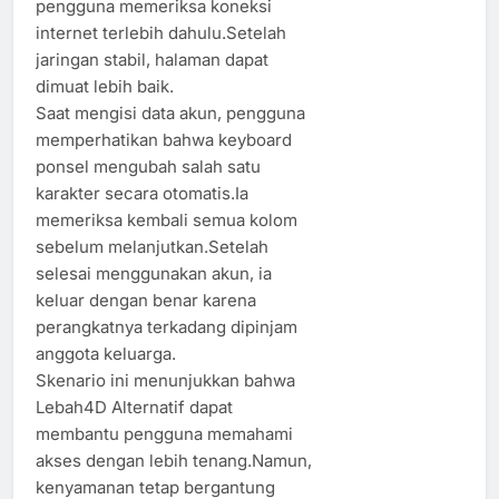
pengguna memeriksa koneksi
internet terlebih dahulu.Setelah
jaringan stabil, halaman dapat
dimuat lebih baik.
Saat mengisi data akun, pengguna
memperhatikan bahwa keyboard
ponsel mengubah salah satu
karakter secara otomatis.Ia
memeriksa kembali semua kolom
sebelum melanjutkan.Setelah
selesai menggunakan akun, ia
keluar dengan benar karena
perangkatnya terkadang dipinjam
anggota keluarga.
Skenario ini menunjukkan bahwa
Lebah4D Alternatif dapat
membantu pengguna memahami
akses dengan lebih tenang.Namun,
kenyamanan tetap bergantung