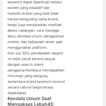
keyword dapat diperkuat melalui
konten yang edukatif dan
realistis.Artikel yang baik tidak
hanya mengulang nama brand,
tetapi juga menjelaskan manfaat
akses cadangan, cara menjaga
akun, kendala umum, pengalaman
mobile, dan kebiasaan aman saat
menggunakan platform.
Dari sisi SEO, pendekatan seperti
ini lebih sehat karena sesuai
dengan search intent
pengguna.Pembaca mendapatkan
informasi yang berguna,
sementara brand keyword muncul
secara natural tanpa terasa
dipaksakan.
Kendala Umum Saat
Mengakses Lebah4D