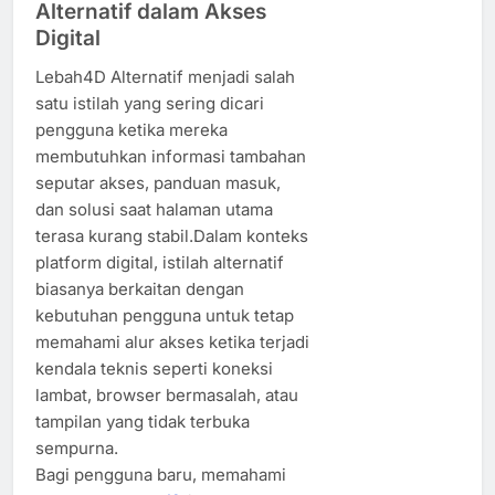
Alternatif dalam Akses
Digital
Lebah4D Alternatif menjadi salah
satu istilah yang sering dicari
pengguna ketika mereka
membutuhkan informasi tambahan
seputar akses, panduan masuk,
dan solusi saat halaman utama
terasa kurang stabil.Dalam konteks
platform digital, istilah alternatif
biasanya berkaitan dengan
kebutuhan pengguna untuk tetap
memahami alur akses ketika terjadi
kendala teknis seperti koneksi
lambat, browser bermasalah, atau
tampilan yang tidak terbuka
sempurna.
Bagi pengguna baru, memahami