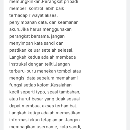
memungkinkan.Perangkat pribadi
memberi kontrol lebih baik
terhadap riwayat akses,
penyimpanan data, dan keamanan
akun.Jika harus menggunakan
perangkat bersama, jangan
menyimpan kata sandi dan
pastikan keluar setelah selesai.
Langkah kedua adalah membaca
instruksi dengan teliti.Jangan
terburu-buru menekan tombol atau
mengisi data sebelum memahami
fungsi setiap kolom.Kesalahan
kecil seperti typo, spasi tambahan,
atau huruf besar yang tidak sesuai
dapat membuat akses terhambat.
Langkah ketiga adalah memastikan
informasi akun tetap aman.Jangan
membagikan username, kata sandi,