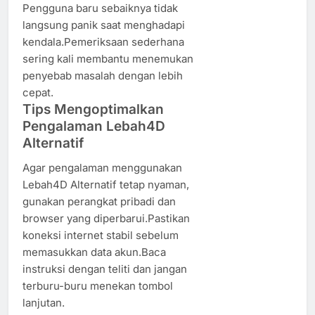
Pengguna baru sebaiknya tidak
langsung panik saat menghadapi
kendala.Pemeriksaan sederhana
sering kali membantu menemukan
penyebab masalah dengan lebih
cepat.
Tips Mengoptimalkan
Pengalaman Lebah4D
Alternatif
Agar pengalaman menggunakan
Lebah4D Alternatif tetap nyaman,
gunakan perangkat pribadi dan
browser yang diperbarui.Pastikan
koneksi internet stabil sebelum
memasukkan data akun.Baca
instruksi dengan teliti dan jangan
terburu-buru menekan tombol
lanjutan.