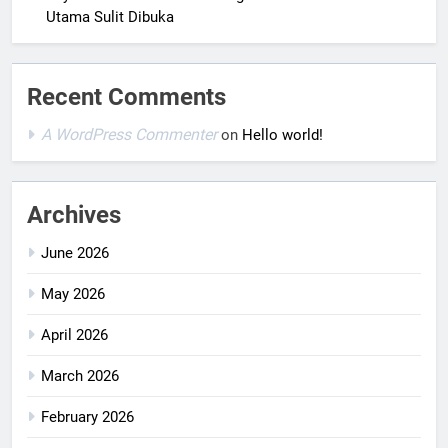
Utama Sulit Dibuka
Recent Comments
A WordPress Commenter
on
Hello world!
Archives
June 2026
May 2026
April 2026
March 2026
February 2026