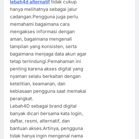
lebah4d alternatif
tidak cukup
hanya melihatnya sebagai jalur
cadangan.Pengguna juga perlu
memahami bagaimana cara
mengakses informasi dengan
aman, bagaimana mengenali
tampilan yang konsisten, serta
bagaimana menjaga data akun agar
tetap terlindungi.Pemahaman ini
penting karena akses digital yang
nyaman selalu berkaitan dengan
ketelitian, keamanan, dan
kebiasaan pengguna saat memakai
perangkat.
Lebah4D sebagai brand digital
banyak dicari bersama kata login,
daftar, resmi, alternatif, dan
bantuan akses.Artinya, pengguna
tidak hanya ingin mengenal nama