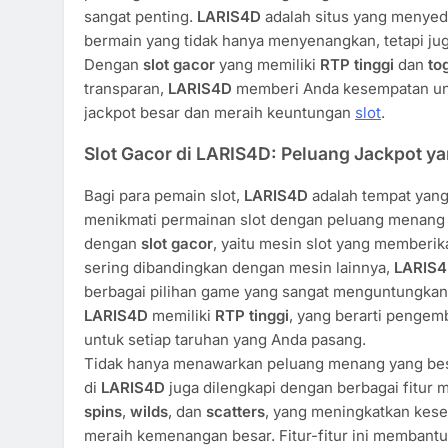
sangat penting.
LARIS4D
adalah situs yang menye
bermain yang tidak hanya menyenangkan, tetapi j
Dengan
slot gacor
yang memiliki
RTP tinggi
dan
tog
transparan,
LARIS4D
memberi Anda kesempatan u
jackpot besar dan meraih keuntungan
slot
.
Slot Gacor di LARIS4D: Peluang Jackpot 
Bagi para pemain slot,
LARIS4D
adalah tempat yang
menikmati permainan slot dengan peluang menang l
dengan
slot gacor
, yaitu mesin slot yang memberi
sering dibandingkan dengan mesin lainnya,
LARIS
berbagai pilihan game yang sangat menguntungka
LARIS4D
memiliki
RTP tinggi
, yang berarti pengemb
untuk setiap taruhan yang Anda pasang.
Tidak hanya menawarkan peluang menang yang be
di
LARIS4D
juga dilengkapi dengan berbagai fitur 
spins
,
wilds
, dan
scatters
, yang meningkatkan kes
meraih kemenangan besar. Fitur-fitur ini membant