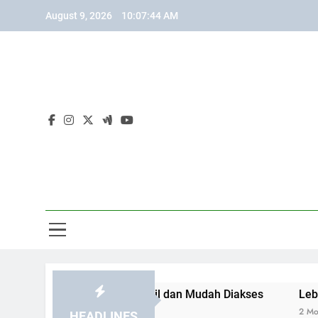
Skip
August 9, 2026
10:07:45 AM
to
content
Eil
Dapatkan I
rnatif Tetap Stabil dan Mudah Diakses
Lebah4D Login T
2 Months Ago
HEADLINES