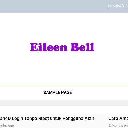
Lebah4D Lo
Cara Aman Daftar Edwinslot di Browser Mobi
Cara Aman Daftar Lebah4D Melalui 
Cara Memastikan EDWINSLOT Link Alter
Lebah4D Lo
Cara Aman Daftar Edwinslot di Browser Mobi
een Bell
nspirasi Gaya Hidup Dan Konten Menarik Di Blog Eileen Bell.
Cara Aman Daftar Lebah4D Melalui 
SAMPLE PAGE
anpa Ribet untuk Pengguna Aktif
Cara Aman Daftar Edw
2 Months Ago