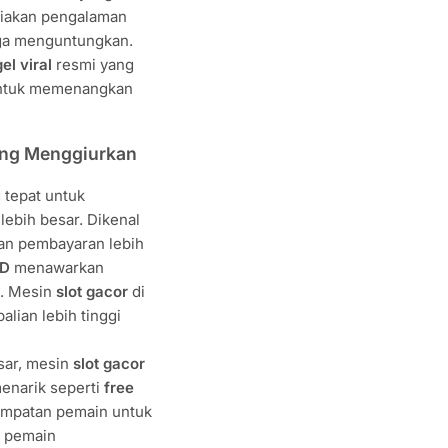
diakan pengalaman
uga menguntungkan.
el viral
resmi yang
ntuk memenangkan
yang Menggiurkan
 tepat untuk
ebih besar. Dikenal
kan pembayaran lebih
4D
menawarkan
n. Mesin
slot gacor
di
alian lebih tinggi
sar, mesin
slot gacor
menarik seperti
free
empatan pemain untuk
u pemain