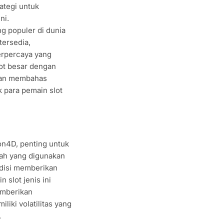
ategi untuk
ni.
ng populer di dunia
tersedia,
erpercaya yang
ot besar dengan
 akan membahas
 para pemain slot
n4D, penting untuk
ilah yang digunakan
disi memberikan
 slot jenis ini
emberikan
iki volatilitas yang
.