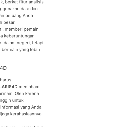
 berkat fitur analisis
enggunakan data dan
kan peluang Anda
h besar.
mi
, memberi pemain
ba keberuntungan
i dalam negeri, tetapi
 bermain yang lebih
S4D
 harus
LARIS4D
memahami
ermain. Oleh karena
anggih untuk
 informasi yang Anda
dijaga kerahasiaannya