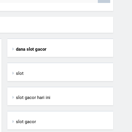
dana slot gacor
slot
slot gacor hari ini
slot gacor