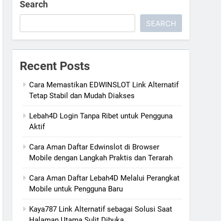
Search
SEARCH
Recent Posts
Cara Memastikan EDWINSLOT Link Alternatif
Tetap Stabil dan Mudah Diakses
Lebah4D Login Tanpa Ribet untuk Pengguna
Aktif
Cara Aman Daftar Edwinslot di Browser
Mobile dengan Langkah Praktis dan Terarah
Cara Aman Daftar Lebah4D Melalui Perangkat
Mobile untuk Pengguna Baru
Kaya787 Link Alternatif sebagai Solusi Saat
Halaman Utama Sulit Dibuka