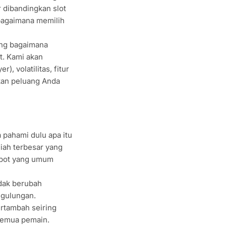
 dibandingkan slot
 bagaimana memilih
ang bagaimana
t. Kami akan
, volatilitas, fitur
kan peluang Anda
 pahami dulu apa itu
diah terbesar yang
kpot yang umum
idak berubah
gulungan.
rtambah seiring
semua pemain.