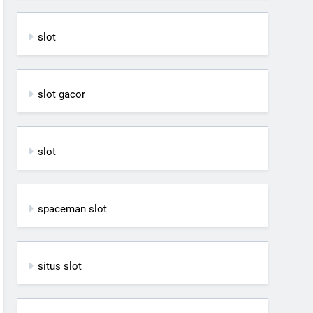
slot
slot gacor
slot
spaceman slot
situs slot