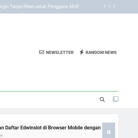
gin Tanpa Ribet untuk Pengguna Aktif
le dengan Langkah Praktis dan Terarah
Perangkat Mobile untuk Pengguna Baru
natif Tetap Stabil dan Mudah Diakses
NEWSLETTER
RANDOM NEWS
gin Tanpa Ribet untuk Pengguna Aktif
le dengan Langkah Praktis dan Terarah
Perangkat Mobile untuk Pengguna Baru
inslot di Browser Mobile dengan Langkah Praktis dan Terara