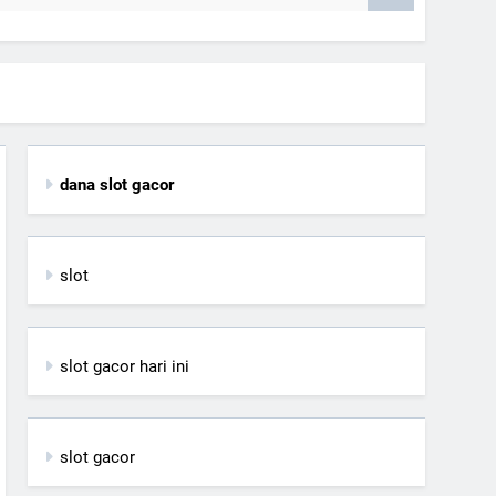
dana slot gacor
slot
slot gacor hari ini
slot gacor