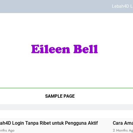
Lebah4D Lo
Cara Aman Daftar Edwinslot di Browser Mobi
Cara Aman Daftar Lebah4D Melalui 
Cara Memastikan EDWINSLOT Link Alter
Lebah4D Lo
Cara Aman Daftar Edwinslot di Browser Mobi
een Bell
nspirasi Gaya Hidup Dan Konten Menarik Di Blog Eileen Bell.
Cara Aman Daftar Lebah4D Melalui 
SAMPLE PAGE
anpa Ribet untuk Pengguna Aktif
Cara Aman Daftar Edw
2 Months Ago