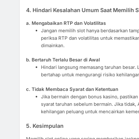
4. Hindari Kesalahan Umum Saat Memilih S
a. Mengabaikan RTP dan Volatilitas
Jangan memilih slot hanya berdasarkan tampi
periksa RTP dan volatilitas untuk memastikan
dimainkan.
b. Bertaruh Terlalu Besar di Awal
Hindari langsung memasang taruhan besar. 
bertahap untuk mengurangi risiko kehilangan 
c. Tidak Membaca Syarat dan Ketentuan
Jika bermain dengan bonus kasino, pastik
syarat taruhan sebelum bermain. Jika tidak,
kehilangan peluang untuk mencairkan keme
5. Kesimpulan
Memilih slot online yang sering memberikan jack