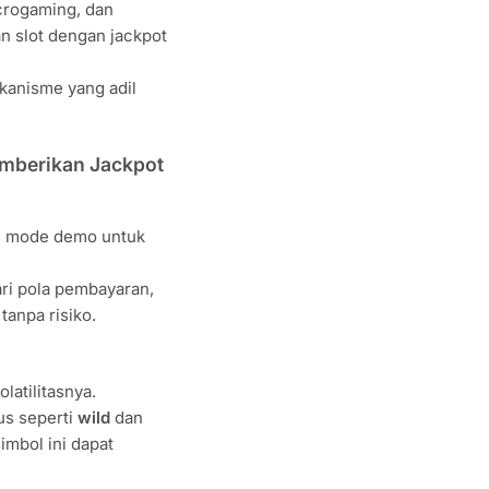
crogaming, dan
n slot dengan jackpot
ekanisme yang adil
emberikan Jackpot
n mode demo untuk
i pola pembayaran,
tanpa risiko.
latilitasnya.
us seperti
wild
dan
imbol ini dapat