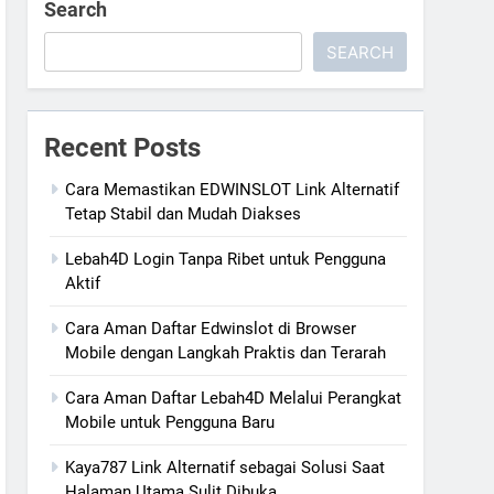
Search
SEARCH
Recent Posts
Cara Memastikan EDWINSLOT Link Alternatif
Tetap Stabil dan Mudah Diakses
Lebah4D Login Tanpa Ribet untuk Pengguna
Aktif
Cara Aman Daftar Edwinslot di Browser
Mobile dengan Langkah Praktis dan Terarah
Cara Aman Daftar Lebah4D Melalui Perangkat
Mobile untuk Pengguna Baru
Kaya787 Link Alternatif sebagai Solusi Saat
Halaman Utama Sulit Dibuka