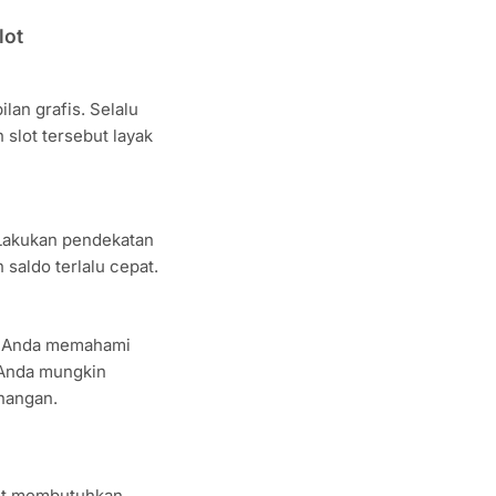
lot
lan grafis. Selalu
 slot tersebut layak
Lakukan pendekatan
saldo terlalu cepat.
an Anda memahami
 Anda mungkin
nangan.
pot membutuhkan