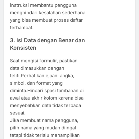
instruksi membantu pengguna
menghindari kesalahan sederhana
yang bisa membuat proses daftar
terhambat.
3. Isi Data dengan Benar dan
Konsisten
Saat mengisi formulir, pastikan
data dimasukkan dengan
teliti.Perhatikan ejaan, angka,
simbol, dan format yang
diminta.Hindari spasi tambahan di
awal atau akhir kolom karena bisa
menyebabkan data tidak terbaca
sesuai.
Jika membuat nama pengguna,
pilih nama yang mudah diingat
tetapi tidak terlalu menampilkan