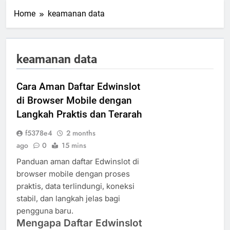
Home
keamanan data
keamanan data
Cara Aman Daftar Edwinslot
di Browser Mobile dengan
Langkah Praktis dan Terarah
f5378e4
2 months
ago
0
15 mins
Panduan aman daftar Edwinslot di
browser mobile dengan proses
praktis, data terlindungi, koneksi
stabil, dan langkah jelas bagi
pengguna baru.
Mengapa Daftar Edwinslot