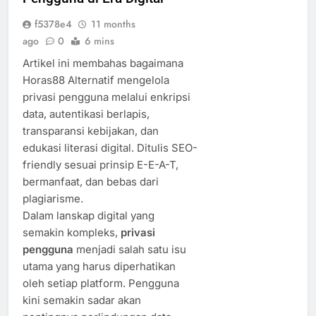
f5378e4
11 months
ago
0
6 mins
Artikel ini membahas bagaimana
Horas88 Alternatif mengelola
privasi pengguna melalui enkripsi
data, autentikasi berlapis,
transparansi kebijakan, dan
edukasi literasi digital. Ditulis SEO-
friendly sesuai prinsip E-E-A-T,
bermanfaat, dan bebas dari
plagiarisme.
Dalam lanskap digital yang
semakin kompleks,
privasi
pengguna
menjadi salah satu isu
utama yang harus diperhatikan
oleh setiap platform. Pengguna
kini semakin sadar akan