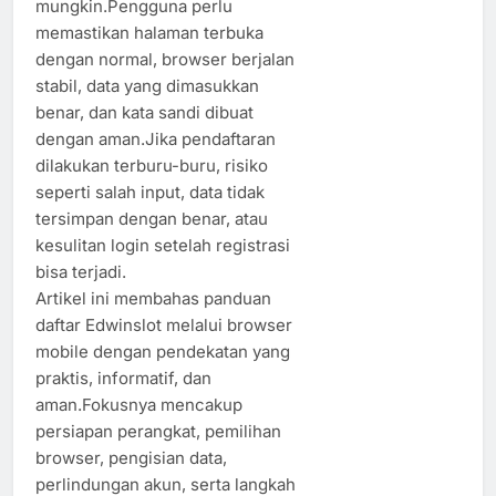
mungkin.Pengguna perlu
memastikan halaman terbuka
dengan normal, browser berjalan
stabil, data yang dimasukkan
benar, dan kata sandi dibuat
dengan aman.Jika pendaftaran
dilakukan terburu-buru, risiko
seperti salah input, data tidak
tersimpan dengan benar, atau
kesulitan login setelah registrasi
bisa terjadi.
Artikel ini membahas panduan
daftar Edwinslot melalui browser
mobile dengan pendekatan yang
praktis, informatif, dan
aman.Fokusnya mencakup
persiapan perangkat, pemilihan
browser, pengisian data,
perlindungan akun, serta langkah