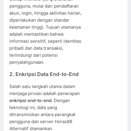
pengguna, mulai dari pendaftaran
akun, login, hingga aktivitas harian,
diperlakukan dengan standar
keamanan tinggi. Tujuan utamanya
adalah memastikan bahwa
informasi sensitif, seperti identitas
pribadi dan data transaksi,
terlindungi dari potensi
penyalahgunaan.
2. Enkripsi Data End-to-End
Salah satu langkah utama dalam
menjaga privasi adalah penerapan
enkripsi end-to-end
. Dengan
teknologi ini, data yang
ditransmisikan antara perangkat
pengguna dan server Horas88
Alternatif diamankan