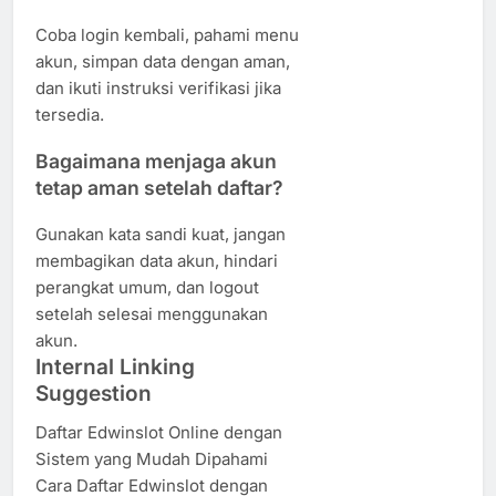
Coba login kembali, pahami menu
akun, simpan data dengan aman,
dan ikuti instruksi verifikasi jika
tersedia.
Bagaimana menjaga akun
tetap aman setelah daftar?
Gunakan kata sandi kuat, jangan
membagikan data akun, hindari
perangkat umum, dan logout
setelah selesai menggunakan
akun.
Internal Linking
Suggestion
Daftar Edwinslot Online dengan
Sistem yang Mudah Dipahami
Cara Daftar Edwinslot dengan