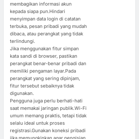
membagikan informasi akun
kepada siapa pun.Hindari
menyimpan data login di catatan
terbuka, pesan pribadi yang mudah
dibaca, atau perangkat yang tidak
terlindungi.
Jika menggunakan fitur simpan
kata sandi di browser, pastikan
perangkat benar-benar pribadi dan
memiliki pengaman layar.Pada
perangkat yang sering dipinjam,
fitur tersebut sebaiknya tidak
digunakan.
Pengguna juga perlu berhati-hati
saat memakai jaringan publik.Wi-Fi
umum memang praktis, tetapi tidak
selalu ideal untuk proses
registrasi.Gunakan koneksi pribadi
jika memungkinkan agar pengisian