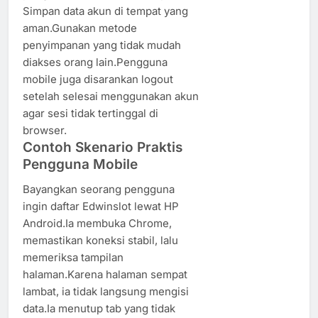
Simpan data akun di tempat yang
aman.Gunakan metode
penyimpanan yang tidak mudah
diakses orang lain.Pengguna
mobile juga disarankan logout
setelah selesai menggunakan akun
agar sesi tidak tertinggal di
browser.
Contoh Skenario Praktis
Pengguna Mobile
Bayangkan seorang pengguna
ingin daftar Edwinslot lewat HP
Android.Ia membuka Chrome,
memastikan koneksi stabil, lalu
memeriksa tampilan
halaman.Karena halaman sempat
lambat, ia tidak langsung mengisi
data.Ia menutup tab yang tidak