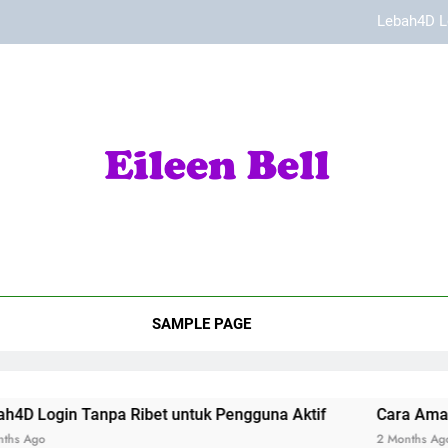
Lebah4D Lo
Cara Aman Daftar Edwinslot di Browser Mobi
Cara Aman Daftar Lebah4D Melalui 
Cara Memastikan EDWINSLOT Link Alter
Lebah4D Lo
Cara Aman Daftar Edwinslot di Browser Mobi
een Bell
nspirasi Gaya Hidup Dan Konten Menarik Di Blog Eileen Bell.
Cara Aman Daftar Lebah4D Melalui 
SAMPLE PAGE
n Tanpa Ribet untuk Pengguna Aktif
Cara Aman Daftar E
2 Months Ago