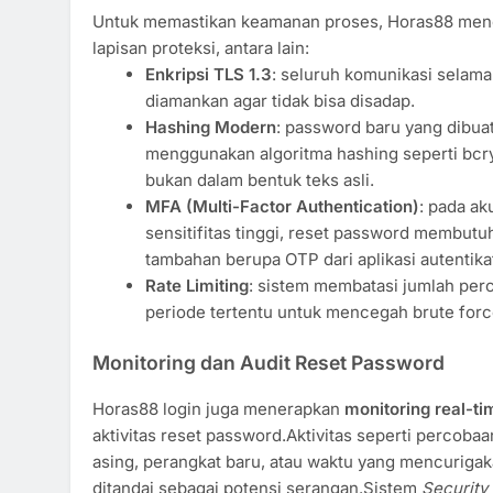
Untuk memastikan keamanan proses, Horas88 men
lapisan proteksi, antara lain:
Enkripsi TLS 1.3
: seluruh komunikasi selam
diamankan agar tidak bisa disadap.
Hashing Modern
: password baru yang dibu
menggunakan algoritma hashing seperti bcry
bukan dalam bentuk teks asli.
MFA (Multi-Factor Authentication)
: pada ak
sensitifitas tinggi, reset password membutuh
tambahan berupa OTP dari aplikasi autentika
Rate Limiting
: sistem membatasi jumlah per
periode tertentu untuk mencegah brute force
Monitoring dan Audit Reset Password
Horas88 login juga menerapkan
monitoring real-ti
aktivitas reset password.Aktivitas seperti percobaan
asing, perangkat baru, atau waktu yang mencuriga
ditandai sebagai potensi serangan.Sistem
Security