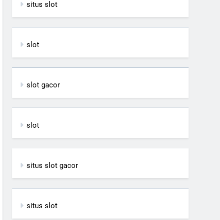
situs slot
slot
slot gacor
slot
situs slot gacor
situs slot