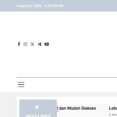
Skip
August 8, 2026
3:50:50 AM
to
content
Eil
Dapatkan I
ternatif Tetap Stabil dan Mudah Diakses
Lebah4D Logi
2 Months Ago
HEADLINES