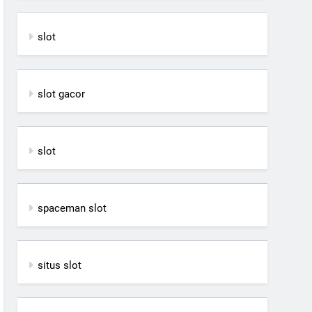
slot
slot gacor
slot
spaceman slot
situs slot