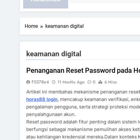
Home
keamanan digital
keamanan digital
Penanganan Reset Password pada H
F5378e4
11 Months Ago
0
6 Mins
Artikel ini membahas mekanisme penanganan rese
horas88 login
, mencakup keamanan verifikasi, enkr
pengalaman pengguna, serta strategi proteksi mo
penyalahgunaan akun.
Reset password adalah fitur penting dalam sistem lo
berfungsi sebagai mekanisme pemulihan akses ket
atau kehilangan kredensial mereka.Dalam konteks