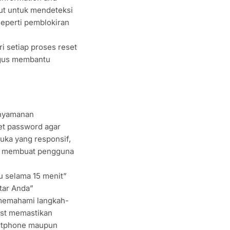
ut untuk mendeteksi
seperti pemblokiran
ri setiap proses reset
igus membantu
enyamanan
et password agar
uka yang responsif,
mah membuat pengguna
u selama 15 menit”
tar Anda”
memahami langkah-
irst memastikan
artphone maupun