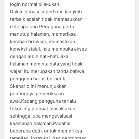
login normal dilakukan.
Dalam situasi seperti ini, langkah
terbaik adalah tidak memasukkan
data apa pun.Pengguna perlu
menutup halaman, memeriksa
kembali browser, memastikan
koneksi stabil, lalu membuka akses
dengan lebih hati-hati.Jika
halaman meminta data yang tidak
wajar, itu merupakan tanda bahwa
pengguna harus berhenti.
Skenario ini menunjukkan
pentingnya pemeriksaan
awal.Kadang pengguna terlalu
fokus ingin cepat masuk akun,
sehingga lupa mengevaluasi
keamanan halaman.Padahal,
beberapa detik untuk memeriksa
tampilan, instruksi, dan permintaan