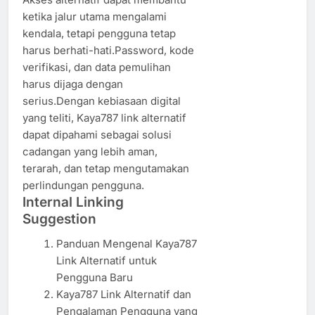
ketika jalur utama mengalami
kendala, tetapi pengguna tetap
harus berhati-hati.Password, kode
verifikasi, dan data pemulihan
harus dijaga dengan
serius.Dengan kebiasaan digital
yang teliti, Kaya787 link alternatif
dapat dipahami sebagai solusi
cadangan yang lebih aman,
terarah, dan tetap mengutamakan
perlindungan pengguna.
Internal Linking
Suggestion
Panduan Mengenal Kaya787
Link Alternatif untuk
Pengguna Baru
Kaya787 Link Alternatif dan
Pengalaman Pengguna yang