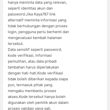
hanya meminta data yang relevan,
seperti identitas akun dan
password.Jika Kaya787 link
alternatif meminta informasi yang
tidak berhubungan dengan proses
login, pengguna perlu berhenti dan
mengevaluasi kembali halaman
tersebut.
Data sensitif seperti password,
kode verifikasi, informasi
pemulihan, atau data pribadi
tambahan harus diperlakukan
dengan hati-hati.Kode verifikasi
tidak boleh diberikan kepada siapa
pun, termasuk pihak yang
mengaku membantu proses
akses.Kode tersebut hanya boleh
digunakan oleh pemilik akun dalam
proses validasi yang sah.