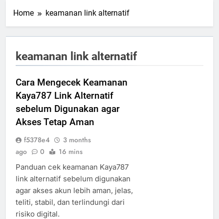
Home
keamanan link alternatif
keamanan link alternatif
Cara Mengecek Keamanan
Kaya787 Link Alternatif
sebelum Digunakan agar
Akses Tetap Aman
f5378e4
3 months
ago
0
16 mins
Panduan cek keamanan Kaya787
link alternatif sebelum digunakan
agar akses akun lebih aman, jelas,
teliti, stabil, dan terlindungi dari
risiko digital.