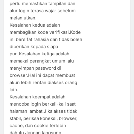
perlu memastikan tampilan dan
alur login terasa wajar sebelum
melanjutkan.
Kesalahan kedua adalah
membagikan kode verifikasi.Kode
ini bersifat rahasia dan tidak boleh
diberikan kepada siapa
pun.Kesalahan ketiga adalah
memakai perangkat umum lalu
menyimpan password di
browser.Hal ini dapat membuat
akun lebih rentan diakses orang
lain.
Kesalahan keempat adalah
mencoba login berkali-kali saat
halaman lambat.Jika akses tidak
stabil, periksa koneksi, browser,
cache, dan cookie terlebih
dahulu.Jangan langsung