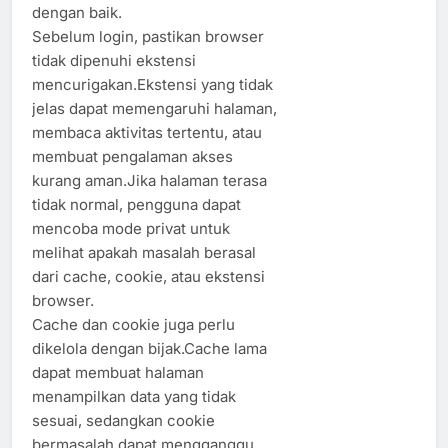
dengan baik.
Sebelum login, pastikan browser
tidak dipenuhi ekstensi
mencurigakan.Ekstensi yang tidak
jelas dapat memengaruhi halaman,
membaca aktivitas tertentu, atau
membuat pengalaman akses
kurang aman.Jika halaman terasa
tidak normal, pengguna dapat
mencoba mode privat untuk
melihat apakah masalah berasal
dari cache, cookie, atau ekstensi
browser.
Cache dan cookie juga perlu
dikelola dengan bijak.Cache lama
dapat membuat halaman
menampilkan data yang tidak
sesuai, sedangkan cookie
bermasalah dapat mengganggu