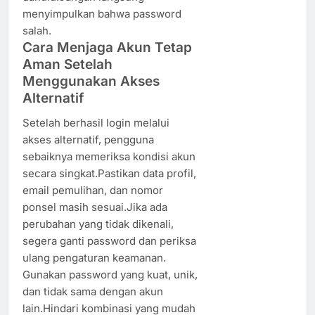
menyimpulkan bahwa password
salah.
Cara Menjaga Akun Tetap
Aman Setelah
Menggunakan Akses
Alternatif
Setelah berhasil login melalui
akses alternatif, pengguna
sebaiknya memeriksa kondisi akun
secara singkat.Pastikan data profil,
email pemulihan, dan nomor
ponsel masih sesuai.Jika ada
perubahan yang tidak dikenali,
segera ganti password dan periksa
ulang pengaturan keamanan.
Gunakan password yang kuat, unik,
dan tidak sama dengan akun
lain.Hindari kombinasi yang mudah