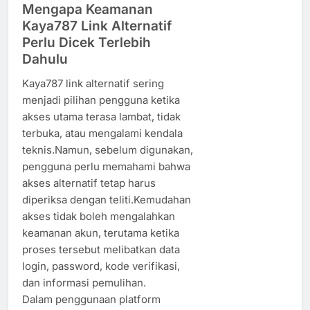
Mengapa Keamanan
Kaya787 Link Alternatif
Perlu Dicek Terlebih
Dahulu
Kaya787 link alternatif sering
menjadi pilihan pengguna ketika
akses utama terasa lambat, tidak
terbuka, atau mengalami kendala
teknis.Namun, sebelum digunakan,
pengguna perlu memahami bahwa
akses alternatif tetap harus
diperiksa dengan teliti.Kemudahan
akses tidak boleh mengalahkan
keamanan akun, terutama ketika
proses tersebut melibatkan data
login, password, kode verifikasi,
dan informasi pemulihan.
Dalam penggunaan platform