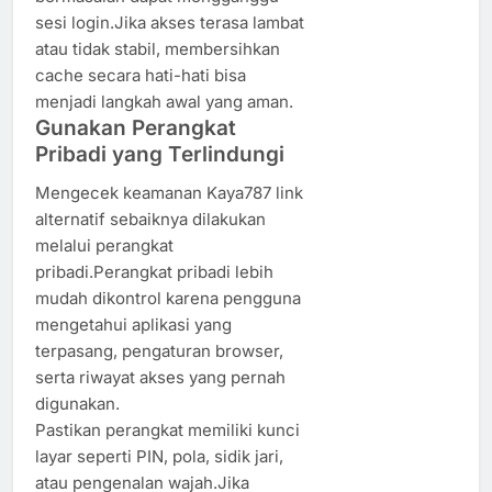
sesi login.Jika akses terasa lambat
atau tidak stabil, membersihkan
cache secara hati-hati bisa
menjadi langkah awal yang aman.
Gunakan Perangkat
Pribadi yang Terlindungi
Mengecek keamanan Kaya787 link
alternatif sebaiknya dilakukan
melalui perangkat
pribadi.Perangkat pribadi lebih
mudah dikontrol karena pengguna
mengetahui aplikasi yang
terpasang, pengaturan browser,
serta riwayat akses yang pernah
digunakan.
Pastikan perangkat memiliki kunci
layar seperti PIN, pola, sidik jari,
atau pengenalan wajah.Jika