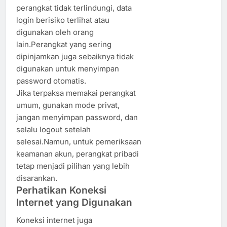
perangkat tidak terlindungi, data
login berisiko terlihat atau
digunakan oleh orang
lain.Perangkat yang sering
dipinjamkan juga sebaiknya tidak
digunakan untuk menyimpan
password otomatis.
Jika terpaksa memakai perangkat
umum, gunakan mode privat,
jangan menyimpan password, dan
selalu logout setelah
selesai.Namun, untuk pemeriksaan
keamanan akun, perangkat pribadi
tetap menjadi pilihan yang lebih
disarankan.
Perhatikan Koneksi
Internet yang Digunakan
Koneksi internet juga