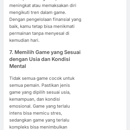
meningkat atau memaksakan diri
mengikuti tren dalam game.
Dengan pengelolaan finansial yang
baik, kamu tetap bisa menikmati
permainan tanpa menyesal di
kemudian hari.
7. Memilih Game yang Sesuai
dengan Usia dan Kondisi
Mental
Tidak semua game cocok untuk
semua pemain. Pastikan jenis
game yang dipilih sesuai usia,
kemampuan, dan kondisi
emosional. Game yang terlalu
intens bisa memicu stres,
sedangkan game yang terlalu
kompleks bisa menimbulkan