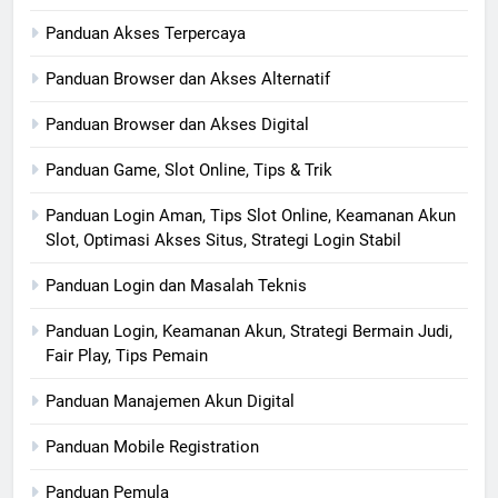
Panduan Akses Terpercaya
Panduan Browser dan Akses Alternatif
Panduan Browser dan Akses Digital
Panduan Game, Slot Online, Tips & Trik
Panduan Login Aman, Tips Slot Online, Keamanan Akun
Slot, Optimasi Akses Situs, Strategi Login Stabil
Panduan Login dan Masalah Teknis
Panduan Login, Keamanan Akun, Strategi Bermain Judi,
Fair Play, Tips Pemain
Panduan Manajemen Akun Digital
Panduan Mobile Registration
Panduan Pemula