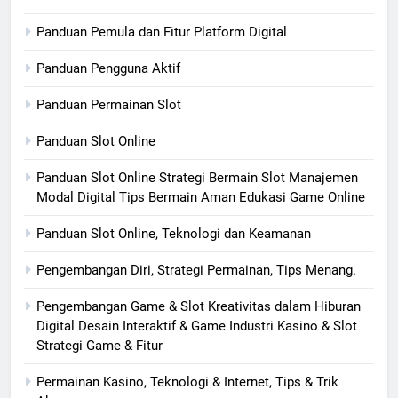
Panduan Pemula dan Fitur Platform Digital
Panduan Pengguna Aktif
Panduan Permainan Slot
Panduan Slot Online
Panduan Slot Online Strategi Bermain Slot Manajemen
Modal Digital Tips Bermain Aman Edukasi Game Online
Panduan Slot Online, Teknologi dan Keamanan
Pengembangan Diri, Strategi Permainan, Tips Menang.
Pengembangan Game & Slot Kreativitas dalam Hiburan
Digital Desain Interaktif & Game Industri Kasino & Slot
Strategi Game & Fitur
Permainan Kasino, Teknologi & Internet, Tips & Trik