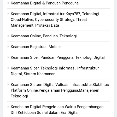
Keamanan Digital & Panduan Pengguna
Keamanan Digital, Infrastruktur Kaya787, Teknologi
Cloud-Native, Cybersecurity Strategy, Threat
Management, Proteksi Data
Keamanan Online, Panduan, Teknologi
Keamanan Registrasi Mobile
Keamanan Siber, Panduan Pengguna, Teknologi Digital
Keamanan Siber, Teknologi Informasi, Infrastruktur
Digital, Sistem Keamanan
Keamanan Sistem Digital,Validasi Infrastruktur,Stabilitas
Platform Online,Pengalaman Pengguna,Manajemen
Teknologi
Kesehatan Digital Pengelolaan Waktu Pengembangan
Diri Kehidupan Sosial dalam Era Digital