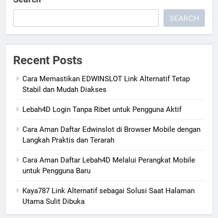
SEARCH
Recent Posts
Cara Memastikan EDWINSLOT Link Alternatif Tetap
Stabil dan Mudah Diakses
Lebah4D Login Tanpa Ribet untuk Pengguna Aktif
Cara Aman Daftar Edwinslot di Browser Mobile dengan
Langkah Praktis dan Terarah
Cara Aman Daftar Lebah4D Melalui Perangkat Mobile
untuk Pengguna Baru
Kaya787 Link Alternatif sebagai Solusi Saat Halaman
Utama Sulit Dibuka