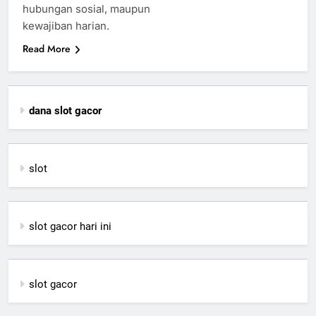
hubungan sosial, maupun
kewajiban harian.
Read More
dana slot gacor
slot
slot gacor hari ini
slot gacor