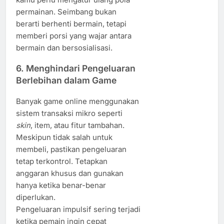
permainan. Seimbang bukan
berarti berhenti bermain, tetapi
memberi porsi yang wajar antara
bermain dan bersosialisasi.
6. Menghindari Pengeluaran
Berlebihan dalam Game
Banyak game online menggunakan
sistem transaksi mikro seperti
skin
, item, atau fitur tambahan.
Meskipun tidak salah untuk
membeli, pastikan pengeluaran
tetap terkontrol. Tetapkan
anggaran khusus dan gunakan
hanya ketika benar-benar
diperlukan.
Pengeluaran impulsif sering terjadi
ketika pemain ingin cepat