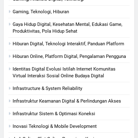
Gaming, Teknologi, Hiburan
Gaya Hidup Digital, Kesehatan Mental, Edukasi Game,
Produktivitas, Pola Hidup Sehat
Hiburan Digital, Teknologi Interaktif, Panduan Platform
Hiburan Online, Platform Digital, Pengalaman Pengguna
Identitas Digital Evolusi Istilah Internet Komunitas
Virtual Interaksi Sosial Online Budaya Digital
Infrastructure & System Reliability
Infrastruktur Keamanan Digital & Perlindungan Akses
Infrastruktur Sistem & Optimasi Koneksi
Inovasi Teknologi & Mobile Development