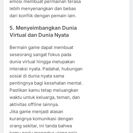
emosi membuat permainan terasa
lebih menyenangkan dan bebas
dari konflik dengan pemain lain.
5. Menyeimbangkan Dunia
Virtual dan Dunia Nyata
Bermain game dapat membuat
seseorang sangat fokus pada
dunia virtual hingga melupakan
interaksi nyata. Padahal, hubungan
sosial di dunia nyata sama
pentingnya bagi kesehatan mental.
Pastikan kamu tetap meluangkan
waktu untuk keluarga, teman, dan
aktivitas offline lainnya.
Jika game menjadi alasan
kurangnya komunikasi dengan
orang sekitar, ini tanda bahwa
kamu perlu mengatur ulang pola