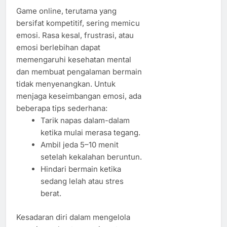
Game online, terutama yang
bersifat kompetitif, sering memicu
emosi. Rasa kesal, frustrasi, atau
emosi berlebihan dapat
memengaruhi kesehatan mental
dan membuat pengalaman bermain
tidak menyenangkan. Untuk
menjaga keseimbangan emosi, ada
beberapa tips sederhana:
Tarik napas dalam-dalam
ketika mulai merasa tegang.
Ambil jeda 5–10 menit
setelah kekalahan beruntun.
Hindari bermain ketika
sedang lelah atau stres
berat.
Kesadaran diri dalam mengelola