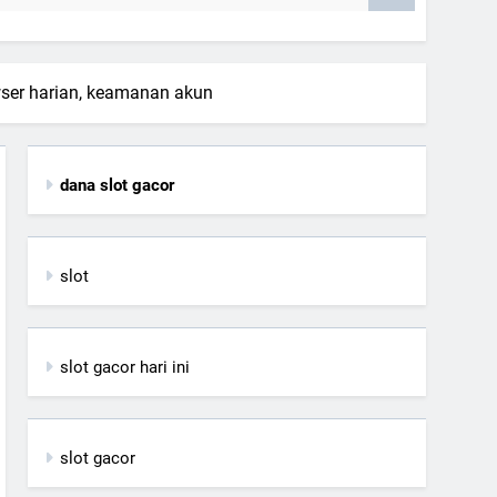
wser harian, keamanan akun
dana slot gacor
slot
slot gacor hari ini
slot gacor