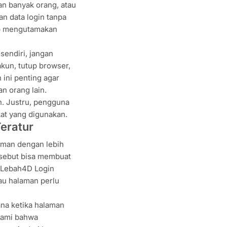
n banyak orang, atau
n data login tanpa
tap mengutamakan
sendiri, jangan
akun, tutup browser,
 ini penting agar
n orang lain.
an. Justru, pengguna
kat yang digunakan.
eratur
man dengan lebih
rsebut bisa membuat
, Lebah4D Login
au halaman perlu
na ketika halaman
hami bahwa