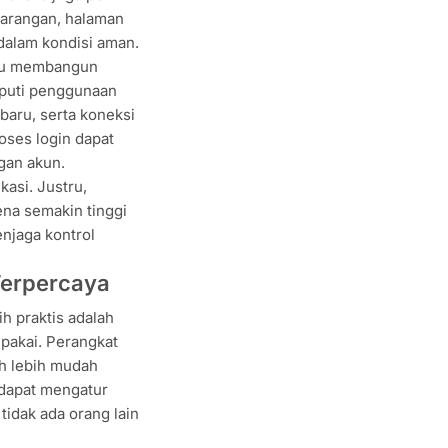
barangan, halaman
 dalam kondisi aman.
rlu membangun
iputi penggunaan
baru, serta koneksi
oses login dapat
gan akun.
asi. Justru,
ena semakin tinggi
njaga kontrol
Terpercaya
h praktis adalah
pakai. Perangkat
ah lebih mudah
dapat mengatur
idak ada orang lain