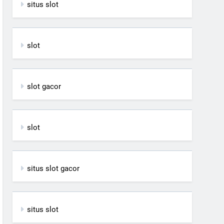
situs slot
slot
slot gacor
slot
situs slot gacor
situs slot