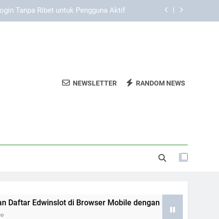
gin Tanpa Ribet untuk Pengguna Aktif
le dengan Langkah Praktis dan Terarah
Perangkat Mobile untuk Pengguna Baru
natif Tetap Stabil dan Mudah Diakses
NEWSLETTER
RANDOM NEWS
gin Tanpa Ribet untuk Pengguna Aktif
le dengan Langkah Praktis dan Terarah
Perangkat Mobile untuk Pengguna Baru
inslot di Browser Mobile dengan Langkah Praktis dan Terarah