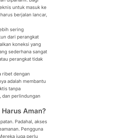
teknis untuk masuk ke
 harus berjalan lancar,
ebih sering
un dari perangkat
alkan koneksi yang
 yang sederhana sangat
atau perangkat tidak
 ribet dengan
snya adalah membantu
tis tanpa
, dan perlindungan
p Harus Aman?
epatan. Padahal, akses
keamanan. Pengguna
Mereka juga perlu