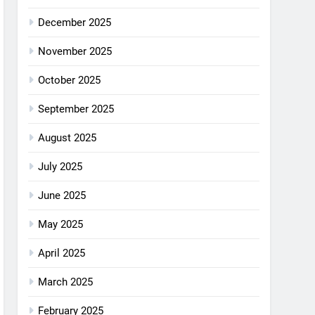
December 2025
November 2025
October 2025
September 2025
August 2025
July 2025
June 2025
May 2025
April 2025
March 2025
February 2025