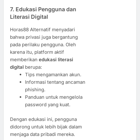
7. Edukasi Pengguna dan
Literasi Digital
Horas88 Alternatif menyadari
bahwa privasi juga bergantung
pada perilaku pengguna. Oleh
karena itu, platform aktif
memberikan
edukasi literasi
digital
berupa:
Tips mengamankan akun.
Informasi tentang ancaman
phishing.
Panduan untuk mengelola
password yang kuat.
Dengan edukasi ini, pengguna
didorong untuk lebih bijak dalam
menjaga data pribadi mereka.