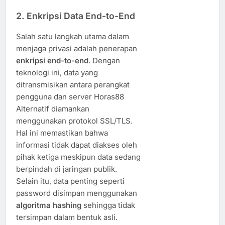
2. Enkripsi Data End-to-End
Salah satu langkah utama dalam
menjaga privasi adalah penerapan
enkripsi end-to-end
. Dengan
teknologi ini, data yang
ditransmisikan antara perangkat
pengguna dan server Horas88
Alternatif diamankan
menggunakan protokol SSL/TLS.
Hal ini memastikan bahwa
informasi tidak dapat diakses oleh
pihak ketiga meskipun data sedang
berpindah di jaringan publik.
Selain itu, data penting seperti
password disimpan menggunakan
algoritma hashing
sehingga tidak
tersimpan dalam bentuk asli.