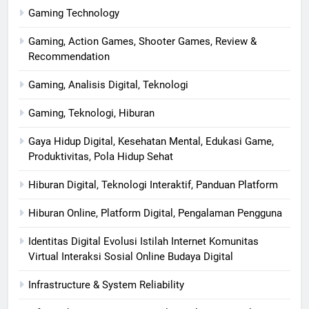
Gaming Technology
Gaming, Action Games, Shooter Games, Review &
Recommendation
Gaming, Analisis Digital, Teknologi
Gaming, Teknologi, Hiburan
Gaya Hidup Digital, Kesehatan Mental, Edukasi Game,
Produktivitas, Pola Hidup Sehat
Hiburan Digital, Teknologi Interaktif, Panduan Platform
Hiburan Online, Platform Digital, Pengalaman Pengguna
Identitas Digital Evolusi Istilah Internet Komunitas
Virtual Interaksi Sosial Online Budaya Digital
Infrastructure & System Reliability