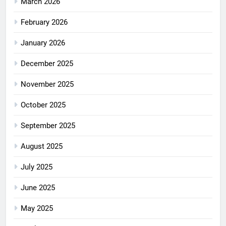
March 2026
February 2026
January 2026
December 2025
November 2025
October 2025
September 2025
August 2025
July 2025
June 2025
May 2025