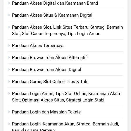
Panduan Akses Digital dan Keamanan Brand
Panduan Akses Situs & Keamanan Digital
Panduan Akses Slot, Link Situs Terbaru, Strategi Bermain
Slot, Slot Gacor Terpercaya, Tips Login Aman
Panduan Akses Terpercaya
Panduan Browser dan Akses Alternatif
Panduan Browser dan Akses Digital
Panduan Game, Slot Online, Tips & Trik
Panduan Login Aman, Tips Slot Online, Keamanan Akun
Slot, Optimasi Akses Situs, Strategi Login Stabil
Panduan Login dan Masalah Teknis
Panduan Login, Keamanan Akun, Strategi Bermain Judi,
Fair Play, Tips Pemain