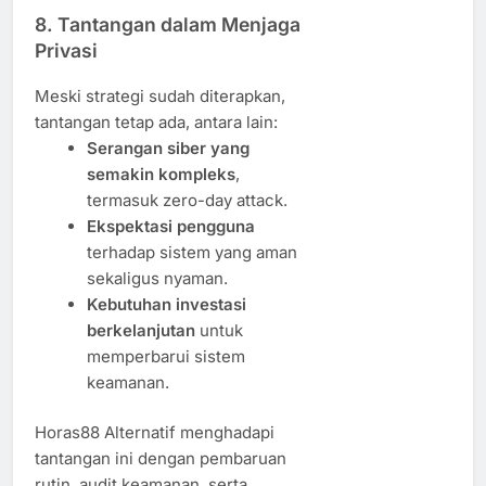
8. Tantangan dalam Menjaga
Privasi
Meski strategi sudah diterapkan,
tantangan tetap ada, antara lain:
Serangan siber yang
semakin kompleks
,
termasuk zero-day attack.
Ekspektasi pengguna
terhadap sistem yang aman
sekaligus nyaman.
Kebutuhan investasi
berkelanjutan
untuk
memperbarui sistem
keamanan.
Horas88 Alternatif menghadapi
tantangan ini dengan pembaruan
rutin, audit keamanan, serta