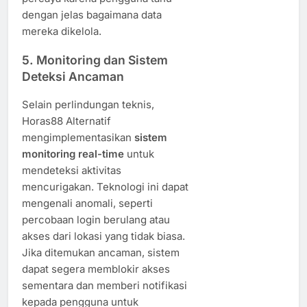
dengan jelas bagaimana data
mereka dikelola.
5. Monitoring dan Sistem
Deteksi Ancaman
Selain perlindungan teknis,
Horas88 Alternatif
mengimplementasikan
sistem
monitoring real-time
untuk
mendeteksi aktivitas
mencurigakan. Teknologi ini dapat
mengenali anomali, seperti
percobaan login berulang atau
akses dari lokasi yang tidak biasa.
Jika ditemukan ancaman, sistem
dapat segera memblokir akses
sementara dan memberi notifikasi
kepada pengguna untuk