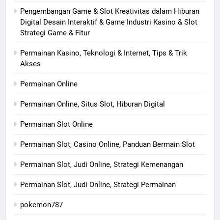
Pengembangan Game & Slot Kreativitas dalam Hiburan
Digital Desain Interaktif & Game Industri Kasino & Slot
Strategi Game & Fitur
Permainan Kasino, Teknologi & Internet, Tips & Trik
Akses
Permainan Online
Permainan Online, Situs Slot, Hiburan Digital
Permainan Slot Online
Permainan Slot, Casino Online, Panduan Bermain Slot
Permainan Slot, Judi Online, Strategi Kemenangan
Permainan Slot, Judi Online, Strategi Permainan
pokemon787