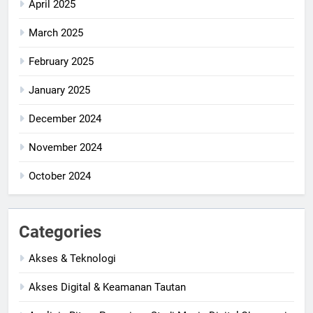
April 2025
March 2025
February 2025
January 2025
December 2024
November 2024
October 2024
Categories
Akses & Teknologi
Akses Digital & Keamanan Tautan