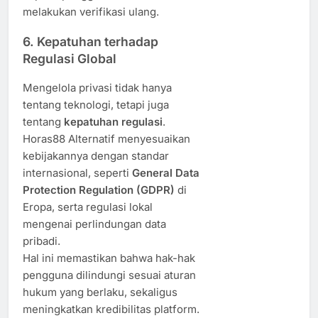
melakukan verifikasi ulang.
6. Kepatuhan terhadap
Regulasi Global
Mengelola privasi tidak hanya
tentang teknologi, tetapi juga
tentang
kepatuhan regulasi
.
Horas88 Alternatif menyesuaikan
kebijakannya dengan standar
internasional, seperti
General Data
Protection Regulation (GDPR)
di
Eropa, serta regulasi lokal
mengenai perlindungan data
pribadi.
Hal ini memastikan bahwa hak-hak
pengguna dilindungi sesuai aturan
hukum yang berlaku, sekaligus
meningkatkan kredibilitas platform.