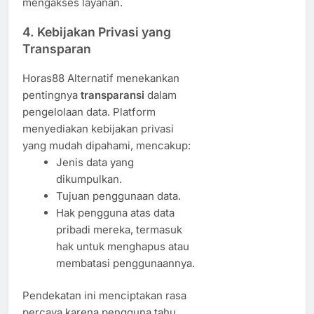
mengakses layanan.
4. Kebijakan Privasi yang
Transparan
Horas88 Alternatif menekankan
pentingnya
transparansi
dalam
pengelolaan data. Platform
menyediakan kebijakan privasi
yang mudah dipahami, mencakup:
Jenis data yang
dikumpulkan.
Tujuan penggunaan data.
Hak pengguna atas data
pribadi mereka, termasuk
hak untuk menghapus atau
membatasi penggunaannya.
Pendekatan ini menciptakan rasa
percaya karena pengguna tahu