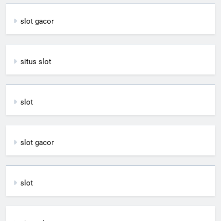
slot gacor
situs slot
slot
slot gacor
slot