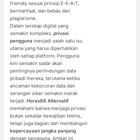
friendly sesuai prinsip E-E-A-T,
bermanfaat, dan bebas dari
plagiarisme.
Dalam lanskap digital yang
semakin kompleks,
privasi
pengguna
menjadi salah satu isu
utama yang harus diperhatikan
oleh setiap platform. Pengguna
kini semakin sadar akan
pentingnya perlindungan data
pribadi mereka, terutama ketika
ancaman kebocoran data dan
serangan siber semakin marak
terjadi.
Horas88 Alternatif
memahami bahwa menjaga privasi
bukan sekadar kewajiban teknis,
tetapi juga bagian dari membangun
kepercayaan jangka panjang
dengan pengguna. Artikel ini