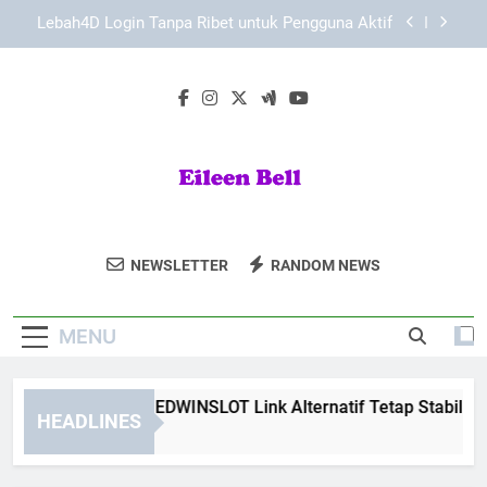
Skip
Cara Aman Daftar Edwinslot di Browser Mobile
to
dengan Langkah Praktis dan Terarah
content
Cara Aman Daftar Lebah4D Melalui Perangkat
Mobile untuk Pengguna Baru
Cara Memastikan EDWINSLOT Link Alternatif
Tetap Stabil dan Mudah Diakses
Lebah4D Login Tanpa Ribet untuk Pengguna Aktif
Cara Aman Daftar Edwinslot di Browser Mobile
dengan Langkah Praktis dan Terarah
Eileen Bell
Dapatkan Inspirasi Gaya Hidup Dan Konten
Cara Aman Daftar Lebah4D Melalui Perangkat
NEWSLETTER
RANDOM NEWS
Mobile untuk Pengguna Baru
Menarik Di Blog Eileen Bell.
MENU
ra Memastikan EDWINSLOT Link Alternatif Tetap Stabil dan 
HEADLINES
Month Ago