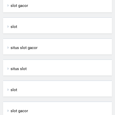
slot gacor
slot
situs slot gacor
situs slot
slot
slot gacor