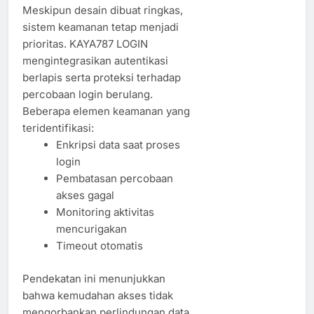
Meskipun desain dibuat ringkas,
sistem keamanan tetap menjadi
prioritas. KAYA787 LOGIN
mengintegrasikan autentikasi
berlapis serta proteksi terhadap
percobaan login berulang.
Beberapa elemen keamanan yang
teridentifikasi:
Enkripsi data saat proses
login
Pembatasan percobaan
akses gagal
Monitoring aktivitas
mencurigakan
Timeout otomatis
Pendekatan ini menunjukkan
bahwa kemudahan akses tidak
mengorbankan perlindungan data