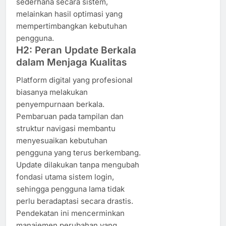
sederhana secara sistem,
melainkan hasil optimasi yang
mempertimbangkan kebutuhan
pengguna.
H2: Peran Update Berkala
dalam Menjaga Kualitas
Platform digital yang profesional
biasanya melakukan
penyempurnaan berkala.
Pembaruan pada tampilan dan
struktur navigasi membantu
menyesuaikan kebutuhan
pengguna yang terus berkembang.
Update dilakukan tanpa mengubah
fondasi utama sistem login,
sehingga pengguna lama tidak
perlu beradaptasi secara drastis.
Pendekatan ini mencerminkan
manajemen perubahan yang