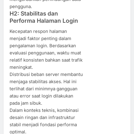
pengguna.
H2: Stabilitas dan
Performa Halaman Login
Kecepatan respon halaman
menjadi faktor penting dalam
pengalaman login. Berdasarkan
evaluasi penggunaan, waktu muat
relatif konsisten bahkan saat trafik
meningkat.
Distribusi beban server membantu
menjaga stabilitas akses. Hal ini
terlihat dari minimnya gangguan
atau error saat login dilakukan
pada jam sibuk.
Dalam konteks teknis, kombinasi
desain ringan dan infrastruktur
stabil menjadi fondasi performa
optimal.