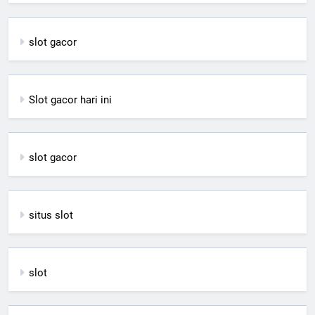
slot gacor
Slot gacor hari ini
slot gacor
situs slot
slot