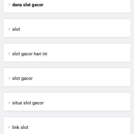
dana slot gacor
slot
slot gacor hari ini
slot gacor
situs slot gacor
link slot