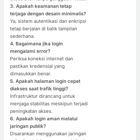
3. Apakah keamanan tetap
terjaga dengan desain minimalis?
Ya, sistem autentikasi dan enkripsi
tetap berjalan di balik tampilan
sederhana.
4. Bagaimana jika login
mengalami error?
Periksa koneksi internet dan
pastikan kredensial yang
dimasukkan benar.
5. Apakah halaman login cepat
diakses saat trafik tinggi?
Infrastruktur dirancang untuk
menjaga stabilitas meskipun terjadi
peningkatan akses.
6. Apakah login aman melalui
jaringan publik?
Disarankan menggunakan jaringan