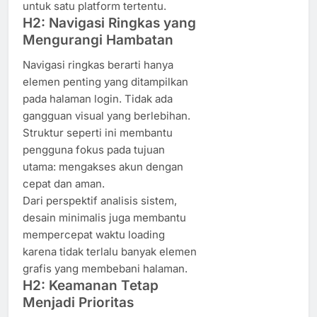
untuk satu platform tertentu.
H2: Navigasi Ringkas yang
Mengurangi Hambatan
Navigasi ringkas berarti hanya
elemen penting yang ditampilkan
pada halaman login. Tidak ada
gangguan visual yang berlebihan.
Struktur seperti ini membantu
pengguna fokus pada tujuan
utama: mengakses akun dengan
cepat dan aman.
Dari perspektif analisis sistem,
desain minimalis juga membantu
mempercepat waktu loading
karena tidak terlalu banyak elemen
grafis yang membebani halaman.
H2: Keamanan Tetap
Menjadi Prioritas