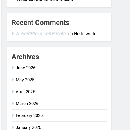
Recent Comments
A WordPress Commenter
on
Hello world!
Archives
June 2026
May 2026
April 2026
March 2026
February 2026
January 2026