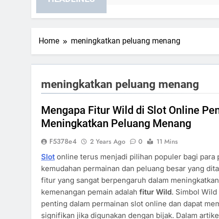
Home
meningkatkan peluang menang
meningkatkan peluang menang
Mengapa Fitur Wild di Slot Online Pe
Meningkatkan Peluang Menang
F5378e4
2 Years Ago
0
11 Mins
Slot
online terus menjadi pilihan populer bagi para
kemudahan permainan dan peluang besar yang dita
fitur yang sangat berpengaruh dalam meningkatka
kemenangan pemain adalah
fitur Wild
. Simbol Wil
penting dalam permainan slot online dan dapat m
signifikan jika digunakan dengan bijak. Dalam artikel