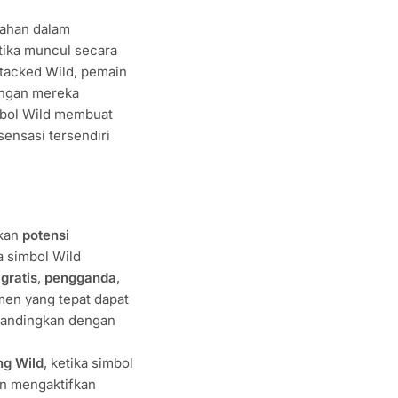
ahan dalam
tika muncul secara
Stacked Wild, pemain
angan mereka
mbol Wild membuat
ensasi tersendiri
tkan
potensi
a simbol Wild
gratis
,
pengganda
,
men yang tepat dapat
bandingkan dengan
ng Wild
, ketika simbol
an mengaktifkan