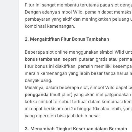
Fitur ini sangat membantu terutama pada slot den
Dengan adanya simbol Wild, pemain dapat memaksi
pembayaran yang aktif dan meningkatkan peluang
kombinasi kemenangan.
2.
Mengaktifkan Fitur Bonus Tambahan
Beberapa slot online menggunakan simbol Wild un
bonus tambahan
, seperti putaran gratis atau perm
fitur bonus ini diaktifkan, pemain memiliki kesempa
meraih kemenangan yang lebih besar tanpa harus 
banyak uang.
Misalnya, dalam beberapa slot, simbol Wild dapat b
pengganda
(multiplier) yang akan melipatgandak
ketika simbol tersebut terlibat dalam kombinasi 
ini dapat berkisar dari 2x hingga 10x atau lebih, y
yang diperoleh bisa jauh lebih besar.
3.
Menambah Tingkat Keseruan dalam Bermain