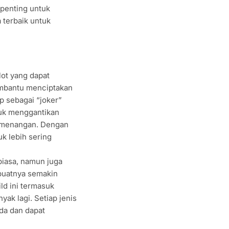
 penting untuk
terbaik untuk
ot yang dapat
embantu menciptakan
 sebagai “joker”
uk menggantikan
kemenangan. Dengan
k lebih sering
biasa, namun juga
buatnya semakin
ld ini termasuk
nyak lagi. Setiap jenis
da dan dapat