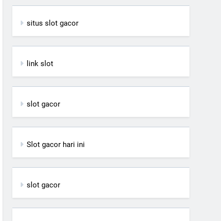
situs slot gacor
link slot
slot gacor
Slot gacor hari ini
slot gacor