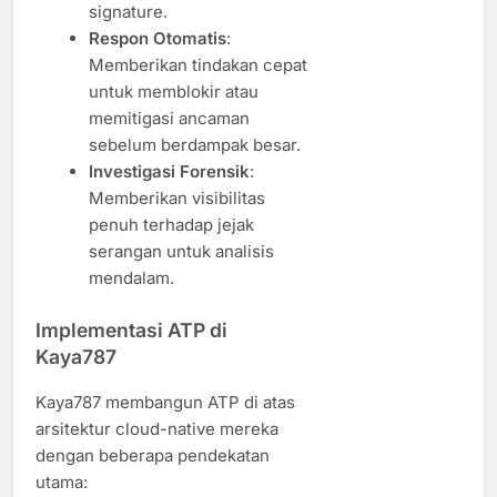
signature.
Respon Otomatis
:
Memberikan tindakan cepat
untuk memblokir atau
memitigasi ancaman
sebelum berdampak besar.
Investigasi Forensik
:
Memberikan visibilitas
penuh terhadap jejak
serangan untuk analisis
mendalam.
Implementasi ATP di
Kaya787
Kaya787 membangun ATP di atas
arsitektur cloud-native mereka
dengan beberapa pendekatan
utama: