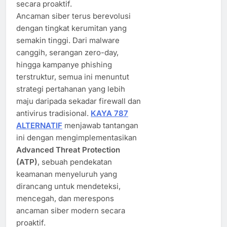
secara proaktif.
Ancaman siber terus berevolusi
dengan tingkat kerumitan yang
semakin tinggi. Dari malware
canggih, serangan zero-day,
hingga kampanye phishing
terstruktur, semua ini menuntut
strategi pertahanan yang lebih
maju daripada sekadar firewall dan
antivirus tradisional.
KAYA 787
ALTERNATIF
menjawab tantangan
ini dengan mengimplementasikan
Advanced Threat Protection
(ATP)
, sebuah pendekatan
keamanan menyeluruh yang
dirancang untuk mendeteksi,
mencegah, dan merespons
ancaman siber modern secara
proaktif.