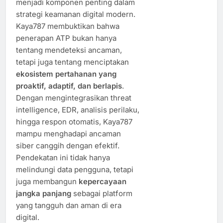
menjadi komponen penting dalam
strategi keamanan digital modern.
Kaya787 membuktikan bahwa
penerapan ATP bukan hanya
tentang mendeteksi ancaman,
tetapi juga tentang menciptakan
ekosistem pertahanan yang
proaktif, adaptif, dan berlapis
.
Dengan mengintegrasikan threat
intelligence, EDR, analisis perilaku,
hingga respon otomatis, Kaya787
mampu menghadapi ancaman
siber canggih dengan efektif.
Pendekatan ini tidak hanya
melindungi data pengguna, tetapi
juga membangun
kepercayaan
jangka panjang
sebagai platform
yang tangguh dan aman di era
digital.