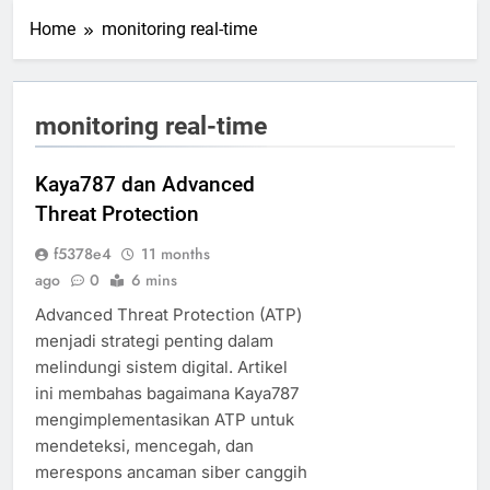
Home
monitoring real-time
monitoring real-time
Kaya787 dan Advanced
Threat Protection
f5378e4
11 months
ago
0
6 mins
Advanced Threat Protection (ATP)
menjadi strategi penting dalam
melindungi sistem digital. Artikel
ini membahas bagaimana Kaya787
mengimplementasikan ATP untuk
mendeteksi, mencegah, dan
merespons ancaman siber canggih