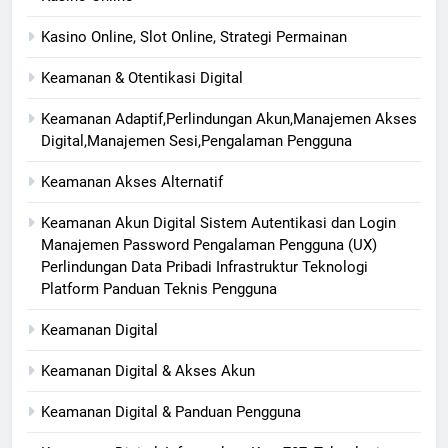
Kasino Online, Slot Online, Strategi Permainan
Keamanan & Otentikasi Digital
Keamanan Adaptif,Perlindungan Akun,Manajemen Akses
Digital,Manajemen Sesi,Pengalaman Pengguna
Keamanan Akses Alternatif
Keamanan Akun Digital Sistem Autentikasi dan Login
Manajemen Password Pengalaman Pengguna (UX)
Perlindungan Data Pribadi Infrastruktur Teknologi
Platform Panduan Teknis Pengguna
Keamanan Digital
Keamanan Digital & Akses Akun
Keamanan Digital & Panduan Pengguna