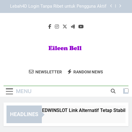
Skip
Cara Aman Daftar Edwinslot di Browser Mobile
to
dengan Langkah Praktis dan Terarah
content
Cara Aman Daftar Lebah4D Melalui Perangkat
Mobile untuk Pengguna Baru
Cara Memastikan EDWINSLOT Link Alternatif
Tetap Stabil dan Mudah Diakses
Lebah4D Login Tanpa Ribet untuk Pengguna Aktif
Cara Aman Daftar Edwinslot di Browser Mobile
dengan Langkah Praktis dan Terarah
Eileen Bell
Dapatkan Inspirasi Gaya Hidup Dan Konten
Cara Aman Daftar Lebah4D Melalui Perangkat
NEWSLETTER
RANDOM NEWS
Mobile untuk Pengguna Baru
Menarik Di Blog Eileen Bell.
MENU
ra Memastikan EDWINSLOT Link Alternatif Tetap Stabil dan 
HEADLINES
Month Ago