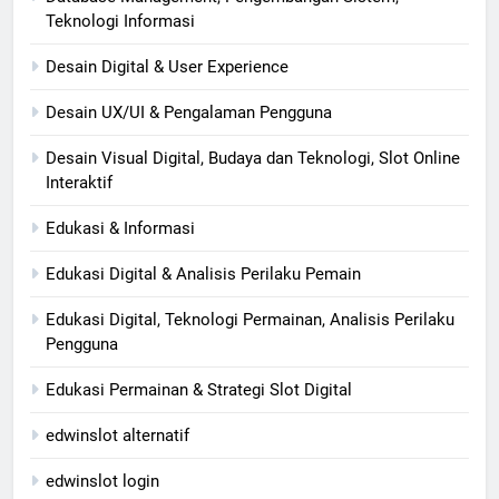
Teknologi Informasi
Desain Digital & User Experience
Desain UX/UI & Pengalaman Pengguna
Desain Visual Digital, Budaya dan Teknologi, Slot Online
Interaktif
Edukasi & Informasi
Edukasi Digital & Analisis Perilaku Pemain
Edukasi Digital, Teknologi Permainan, Analisis Perilaku
Pengguna
Edukasi Permainan & Strategi Slot Digital
edwinslot alternatif
edwinslot login