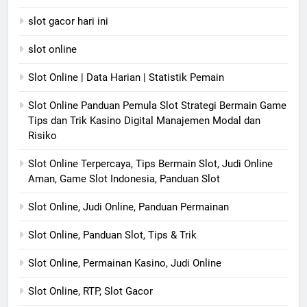
slot gacor hari ini
slot online
Slot Online | Data Harian | Statistik Pemain
Slot Online Panduan Pemula Slot Strategi Bermain Game
Tips dan Trik Kasino Digital Manajemen Modal dan
Risiko
Slot Online Terpercaya, Tips Bermain Slot, Judi Online
Aman, Game Slot Indonesia, Panduan Slot
Slot Online, Judi Online, Panduan Permainan
Slot Online, Panduan Slot, Tips & Trik
Slot Online, Permainan Kasino, Judi Online
Slot Online, RTP, Slot Gacor