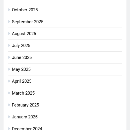
October 2025
September 2025
August 2025
July 2025
June 2025
May 2025
April 2025
March 2025
February 2025
January 2025
December 2024