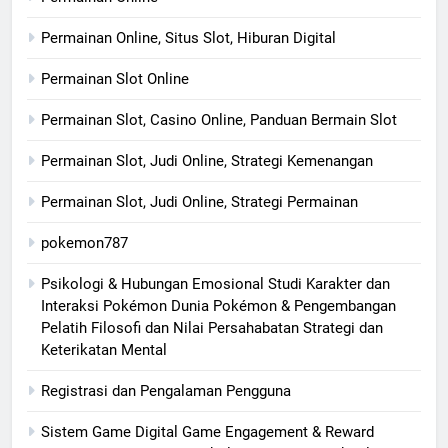
Permainan Online, Situs Slot, Hiburan Digital
Permainan Slot Online
Permainan Slot, Casino Online, Panduan Bermain Slot
Permainan Slot, Judi Online, Strategi Kemenangan
Permainan Slot, Judi Online, Strategi Permainan
pokemon787
Psikologi & Hubungan Emosional Studi Karakter dan
Interaksi Pokémon Dunia Pokémon & Pengembangan
Pelatih Filosofi dan Nilai Persahabatan Strategi dan
Keterikatan Mental
Registrasi dan Pengalaman Pengguna
Sistem Game Digital Game Engagement & Reward