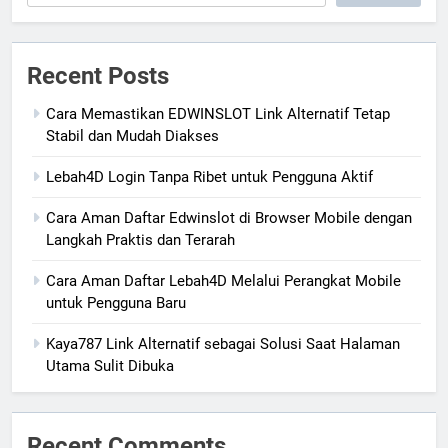
Recent Posts
Cara Memastikan EDWINSLOT Link Alternatif Tetap
Stabil dan Mudah Diakses
Lebah4D Login Tanpa Ribet untuk Pengguna Aktif
Cara Aman Daftar Edwinslot di Browser Mobile dengan
Langkah Praktis dan Terarah
Cara Aman Daftar Lebah4D Melalui Perangkat Mobile
untuk Pengguna Baru
Kaya787 Link Alternatif sebagai Solusi Saat Halaman
Utama Sulit Dibuka
Recent Comments