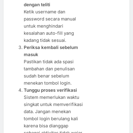
dengan teliti
Ketik username dan
password secara manual
untuk menghindari
kesalahan auto-fill yang
kadang tidak sesuai.
Periksa kembali sebelum
masuk
Pastikan tidak ada spasi
tambahan dan penulisan
sudah benar sebelum
menekan tombol login.
Tunggu proses verifikasi
Sistem memerlukan waktu
singkat untuk memverifikasi
data. Jangan menekan
tombol login berulang kali
karena bisa dianggap
sebagai aktivitas tidak wajar.