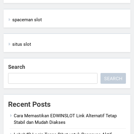
spaceman slot
situs slot
Search
SEARCH
Recent Posts
Cara Memastikan EDWINSLOT Link Alternatif Tetap
Stabil dan Mudah Diakses