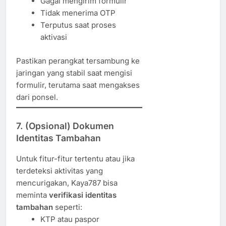
Gagal mengirim formulir
Tidak menerima OTP
Terputus saat proses
aktivasi
Pastikan perangkat tersambung ke
jaringan yang stabil saat mengisi
formulir, terutama saat mengakses
dari ponsel.
7. (Opsional) Dokumen
Identitas Tambahan
Untuk fitur-fitur tertentu atau jika
terdeteksi aktivitas yang
mencurigakan, Kaya787 bisa
meminta
verifikasi identitas
tambahan
seperti:
KTP atau paspor