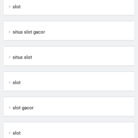
slot
situs slot gacor
situs slot
slot
slot gacor
slot