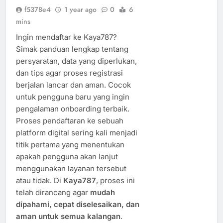
f5378e4
1 year ago
0
6
mins
Ingin mendaftar ke Kaya787?
Simak panduan lengkap tentang
persyaratan, data yang diperlukan,
dan tips agar proses registrasi
berjalan lancar dan aman. Cocok
untuk pengguna baru yang ingin
pengalaman onboarding terbaik.
Proses pendaftaran ke sebuah
platform digital sering kali menjadi
titik pertama yang menentukan
apakah pengguna akan lanjut
menggunakan layanan tersebut
atau tidak. Di
Kaya787
, proses ini
telah dirancang agar
mudah
dipahami, cepat diselesaikan, dan
aman untuk semua kalangan
.