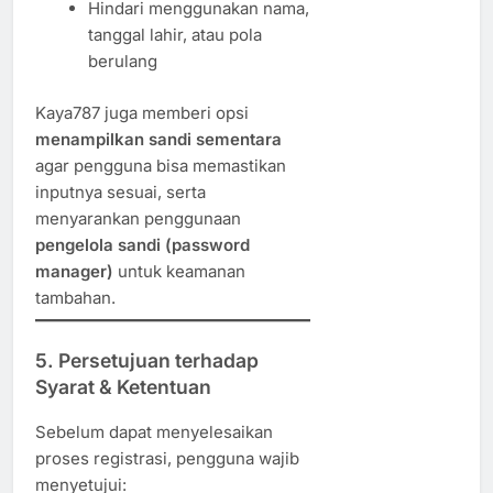
Hindari menggunakan nama,
tanggal lahir, atau pola
berulang
Kaya787 juga memberi opsi
menampilkan sandi sementara
agar pengguna bisa memastikan
inputnya sesuai, serta
menyarankan penggunaan
pengelola sandi (password
manager)
untuk keamanan
tambahan.
5. Persetujuan terhadap
Syarat & Ketentuan
Sebelum dapat menyelesaikan
proses registrasi, pengguna wajib
menyetujui: