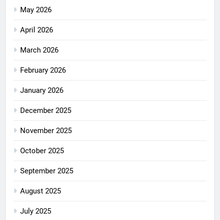
May 2026
April 2026
March 2026
February 2026
January 2026
December 2025
November 2025
October 2025
September 2025
August 2025
July 2025