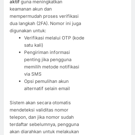
aktif
guna meningkatkan
keamanan akun dan
mempermudah proses verifikasi
dua langkah (2FA). Nomor ini juga
digunakan untuk:
Verifikasi melalui OTP (kode
satu kali)
Pengiriman informasi
penting jika pengguna
memilih metode notifikasi
via SMS
Opsi pemulihan akun
alternatif selain email
Sistem akan secara otomatis
mendeteksi validitas nomor
telepon, dan jika nomor sudah
terdaftar sebelumnya, pengguna
akan diarahkan untuk melakukan