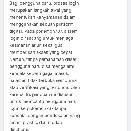
Bagi pengguna baru, proses login
merupakan langkah awal yang
menentukan kenyamanan dalam
menggunakan sebuah platform
digital. Pada pokemon787, sistem
login dirancang untuk menjaga
keamanan akun sekaligus
memberikan akses yang cepat.
Namun, tanpa pemahaman dasar,
pengguna baru bisa mengalami
kendala seperti gagal masuk,
halaman tidak terbuka sempurna,
atau verifikasi yang tertunda. Oleh
karena itu, panduan ini disusun
untuk membantu pengguna baru
login ke pokemon787 tanpa
kendala, dengan pendekatan yang
aman, praktis, dan mudah
dipahami.