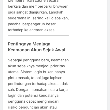
Membersihkan cache secara
berkala dan memperbarui browser
juga sangat dianjurkan. Langkah
sederhana ini sering kali diabaikan,
padahal berpengaruh besar
terhadap kelancaran akses.
Pentingnya Menjaga
Keamanan Akun Sejak Awal
Sebagai pengguna baru, keamanan
akun sebaiknya menjadi prioritas
utama. Sistem login bukan hanya
pintu masuk, tetapi juga lapisan
perlindungan terhadap akses tidak
sah. Dengan memahami cara kerja
login dan potensi kendalanya,
pengguna dapat menghindari
risiko penguncian akun atau