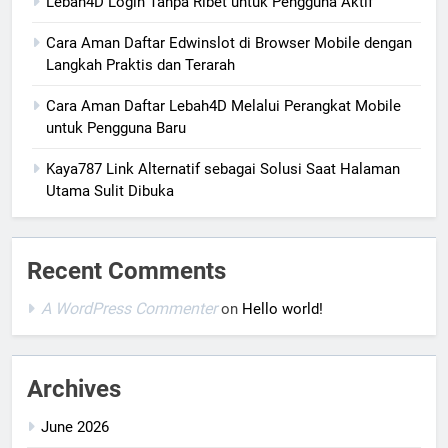
Lebah4D Login Tanpa Ribet untuk Pengguna Aktif
Cara Aman Daftar Edwinslot di Browser Mobile dengan
Langkah Praktis dan Terarah
Cara Aman Daftar Lebah4D Melalui Perangkat Mobile
untuk Pengguna Baru
Kaya787 Link Alternatif sebagai Solusi Saat Halaman
Utama Sulit Dibuka
Recent Comments
A WordPress Commenter
on
Hello world!
Archives
June 2026