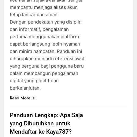
membantu menjaga akses akun
tetap lancar dan aman.
Dengan pendekatan yang disiplin
dan informatif, pengalaman
pertama menggunakan platform
dapat berlangsung lebih nyaman
dan minim hambatan. Panduan ini
diharapkan menjadi referensi awal
yang berguna bagi pengguna baru
dalam membangun pengalaman
digital yang positif dan
berkelanjutan.
Read More
Panduan Lengkap: Apa Saja
yang Dibutuhkan untuk
Mendaftar ke Kaya787?