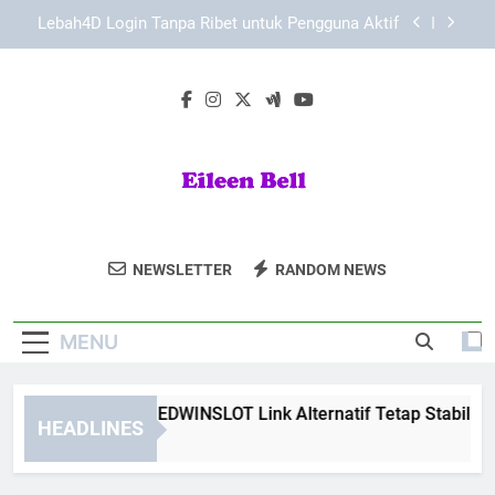
Skip
Cara Aman Daftar Edwinslot di Browser Mobile
to
dengan Langkah Praktis dan Terarah
content
Cara Aman Daftar Lebah4D Melalui Perangkat
Mobile untuk Pengguna Baru
Cara Memastikan EDWINSLOT Link Alternatif
Tetap Stabil dan Mudah Diakses
Lebah4D Login Tanpa Ribet untuk Pengguna Aktif
Cara Aman Daftar Edwinslot di Browser Mobile
dengan Langkah Praktis dan Terarah
Eileen Bell
Dapatkan Inspirasi Gaya Hidup Dan Konten
Cara Aman Daftar Lebah4D Melalui Perangkat
NEWSLETTER
RANDOM NEWS
Mobile untuk Pengguna Baru
Menarik Di Blog Eileen Bell.
MENU
ra Memastikan EDWINSLOT Link Alternatif Tetap Stabil dan M
HEADLINES
Month Ago