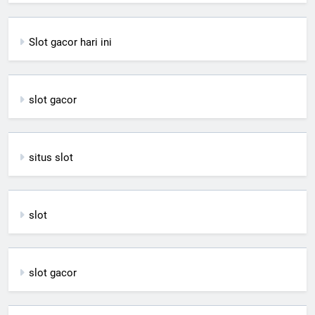
Slot gacor hari ini
slot gacor
situs slot
slot
slot gacor