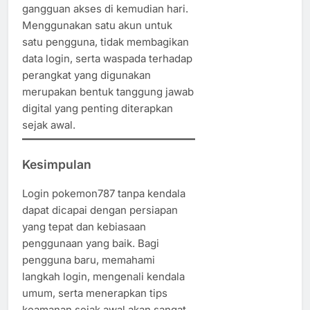
gangguan akses di kemudian hari.
Menggunakan satu akun untuk
satu pengguna, tidak membagikan
data login, serta waspada terhadap
perangkat yang digunakan
merupakan bentuk tanggung jawab
digital yang penting diterapkan
sejak awal.
Kesimpulan
Login pokemon787 tanpa kendala
dapat dicapai dengan persiapan
yang tepat dan kebiasaan
penggunaan yang baik. Bagi
pengguna baru, memahami
langkah login, mengenali kendala
umum, serta menerapkan tips
keamanan sejak awal akan sangat