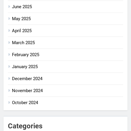
June 2025
May 2025
April 2025
March 2025
February 2025
January 2025
December 2024
November 2024
October 2024
Categories