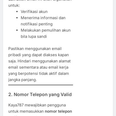
untuk:
Verifikasi akun
Menerima informasi dan
notifikasi penting
Melakukan pemulihan akun
bila lupa sandi
Pastikan menggunakan email
pribadi yang dapat diakses kapan
saja. Hindari menggunakan alamat
email sementara atau email kerja
yang berpotensi tidak aktif dalam
jangka panjang.
2. Nomor Telepon yang Valid
Kaya787 mewajibkan pengguna
untuk memasukkan
nomor telepon