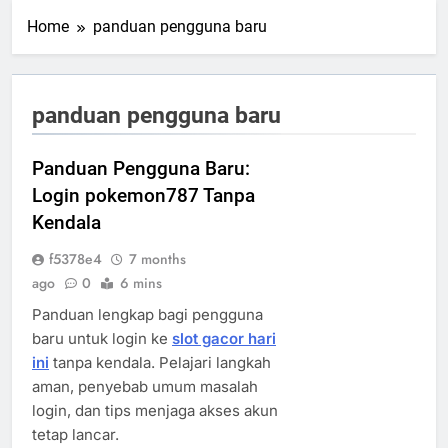
Home
panduan pengguna baru
panduan pengguna baru
Panduan Pengguna Baru:
Login pokemon787 Tanpa
Kendala
f5378e4
7 months
ago
0
6 mins
Panduan lengkap bagi pengguna
baru untuk login ke
slot gacor hari
ini
tanpa kendala. Pelajari langkah
aman, penyebab umum masalah
login, dan tips menjaga akses akun
tetap lancar.