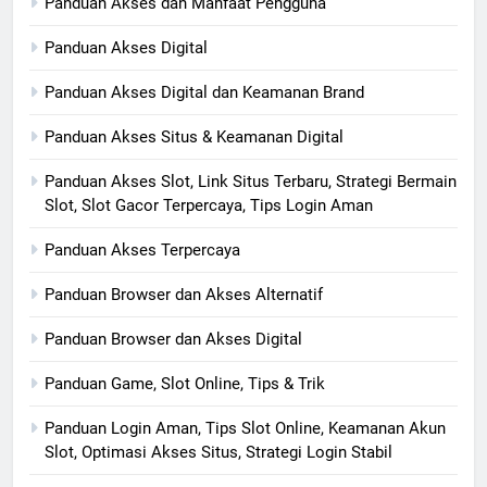
Panduan Akses dan Manfaat Pengguna
Panduan Akses Digital
Panduan Akses Digital dan Keamanan Brand
Panduan Akses Situs & Keamanan Digital
Panduan Akses Slot, Link Situs Terbaru, Strategi Bermain
Slot, Slot Gacor Terpercaya, Tips Login Aman
Panduan Akses Terpercaya
Panduan Browser dan Akses Alternatif
Panduan Browser dan Akses Digital
Panduan Game, Slot Online, Tips & Trik
Panduan Login Aman, Tips Slot Online, Keamanan Akun
Slot, Optimasi Akses Situs, Strategi Login Stabil