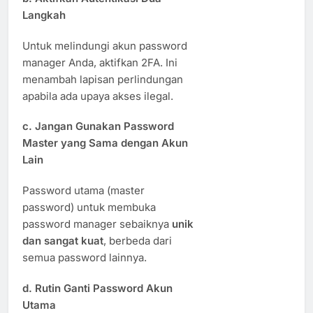
Langkah
Untuk melindungi akun password
manager Anda, aktifkan 2FA. Ini
menambah lapisan perlindungan
apabila ada upaya akses ilegal.
c.
Jangan Gunakan Password
Master yang Sama dengan Akun
Lain
Password utama (master
password) untuk membuka
password manager sebaiknya
unik
dan sangat kuat
, berbeda dari
semua password lainnya.
d.
Rutin Ganti Password Akun
Utama