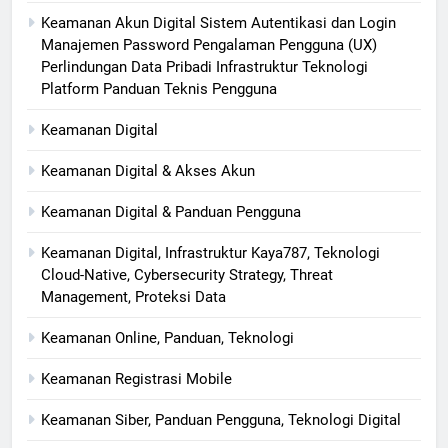
Keamanan Akun Digital Sistem Autentikasi dan Login
Manajemen Password Pengalaman Pengguna (UX)
Perlindungan Data Pribadi Infrastruktur Teknologi
Platform Panduan Teknis Pengguna
Keamanan Digital
Keamanan Digital & Akses Akun
Keamanan Digital & Panduan Pengguna
Keamanan Digital, Infrastruktur Kaya787, Teknologi
Cloud-Native, Cybersecurity Strategy, Threat
Management, Proteksi Data
Keamanan Online, Panduan, Teknologi
Keamanan Registrasi Mobile
Keamanan Siber, Panduan Pengguna, Teknologi Digital