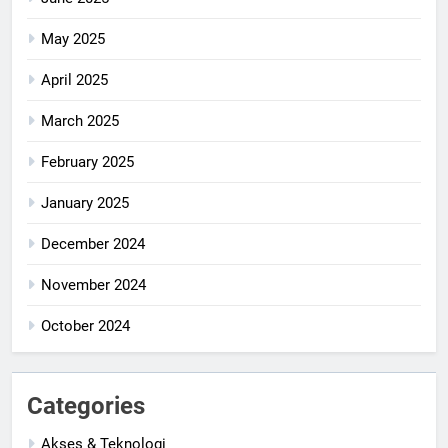
May 2025
April 2025
March 2025
February 2025
January 2025
December 2024
November 2024
October 2024
Categories
Akses & Teknologi