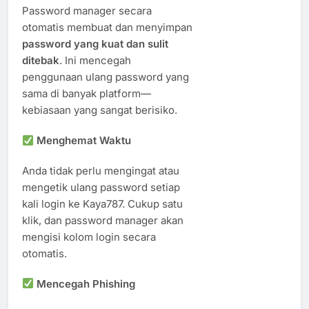
Password manager secara
otomatis membuat dan menyimpan
password yang kuat dan sulit
ditebak
. Ini mencegah
penggunaan ulang password yang
sama di banyak platform—
kebiasaan yang sangat berisiko.
Menghemat Waktu
Anda tidak perlu mengingat atau
mengetik ulang password setiap
kali login ke Kaya787. Cukup satu
klik, dan password manager akan
mengisi kolom login secara
otomatis.
Mencegah Phishing