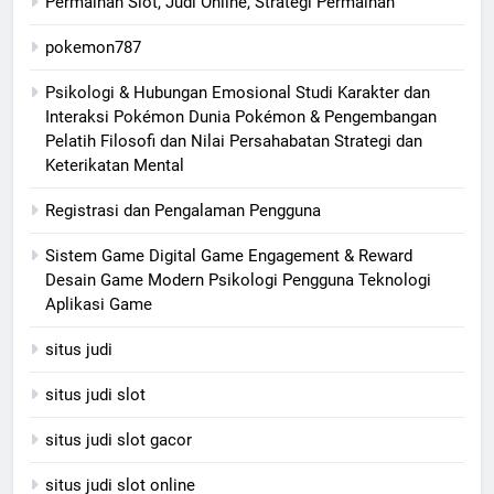
Permainan Slot, Judi Online, Strategi Permainan
pokemon787
Psikologi & Hubungan Emosional Studi Karakter dan
Interaksi Pokémon Dunia Pokémon & Pengembangan
Pelatih Filosofi dan Nilai Persahabatan Strategi dan
Keterikatan Mental
Registrasi dan Pengalaman Pengguna
Sistem Game Digital Game Engagement & Reward
Desain Game Modern Psikologi Pengguna Teknologi
Aplikasi Game
situs judi
situs judi slot
situs judi slot gacor
situs judi slot online