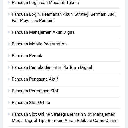
Panduan Login dan Masalah Teknis
Panduan Login, Keamanan Akun, Strategi Bermain Judi,
Fair Play, Tips Pemain
Panduan Manajemen Akun Digital
Panduan Mobile Registration
Panduan Pemula
Panduan Pemula dan Fitur Platform Digital
Panduan Pengguna Aktif
Panduan Permainan Slot
Panduan Slot Online
Panduan Slot Online Strategi Bermain Slot Manajemen
Modal Digital Tips Bermain Aman Edukasi Game Online