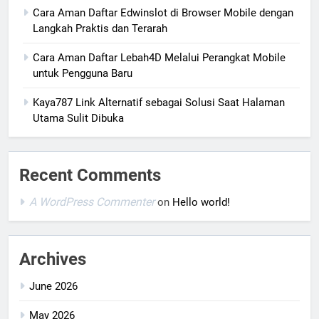
Cara Aman Daftar Edwinslot di Browser Mobile dengan
Langkah Praktis dan Terarah
Cara Aman Daftar Lebah4D Melalui Perangkat Mobile
untuk Pengguna Baru
Kaya787 Link Alternatif sebagai Solusi Saat Halaman
Utama Sulit Dibuka
Recent Comments
A WordPress Commenter
on
Hello world!
Archives
June 2026
May 2026