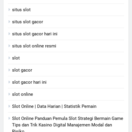
situs slot
situs slot gacor
situs slot gacor hari ini
situs slot online resmi
slot
slot gacor
slot gacor hari ini
slot online
Slot Online | Data Harian | Statistik Pemain
Slot Online Panduan Pemula Slot Strategi Bermain Game
Tips dan Trik Kasino Digital Manajemen Modal dan
Risiko