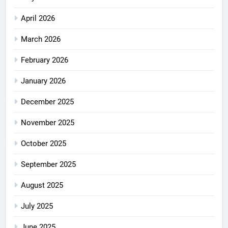
April 2026
March 2026
February 2026
January 2026
December 2025
November 2025
October 2025
September 2025
August 2025
July 2025
June 2025