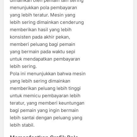
dimainkan oleh pemain lain sering
menunjukkan pola pembayaran
yang lebih teratur. Mesin yang
lebih sering dimainkan cenderung
memberikan hasil yang lebih
konsisten pada akhir pekan,
memberi peluang bagi pemain
yang bermain pada waktu sepi
untuk mendapatkan pembayaran
lebih sering.
Pola ini menunjukkan bahwa mesin
yang lebih sering dimainkan
memberikan peluang lebih tinggi
untuk memicu pembayaran lebih
teratur, yang memberi keuntungan
bagi pemain yang ingin bermain
lebih santai dengan peluang yang
lebih stabil.