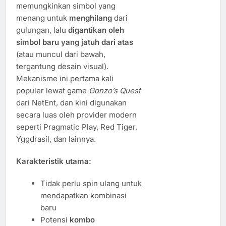
memungkinkan simbol yang
menang untuk
menghilang
dari
gulungan, lalu
digantikan oleh
simbol baru yang jatuh dari atas
(atau muncul dari bawah,
tergantung desain visual).
Mekanisme ini pertama kali
populer lewat game
Gonzo’s Quest
dari NetEnt, dan kini digunakan
secara luas oleh provider modern
seperti Pragmatic Play, Red Tiger,
Yggdrasil, dan lainnya.
Karakteristik utama:
Tidak perlu spin ulang untuk
mendapatkan kombinasi
baru
Potensi
kombo