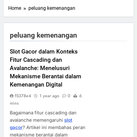
Home
peluang kemenangan
peluang kemenangan
Slot Gacor dalam Konteks
Fitur Cascading dan
Avalanche: Menelusuri
Mekanisme Berantai dalam
Kemenangan Digital
f5378e4
1 year ago
0
6
mins
Bagaimana fitur cascading dan
avalanche memengaruhi
slot
gacor
? Artikel ini membahas peran
mekanisme berantai dalam