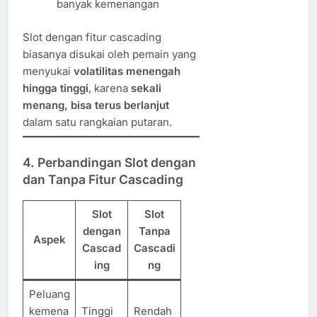
banyak kemenangan
Slot dengan fitur cascading
biasanya disukai oleh pemain yang
menyukai
volatilitas menengah
hingga tinggi
, karena
sekali
menang, bisa terus berlanjut
dalam satu rangkaian putaran.
4.
Perbandingan Slot dengan
dan Tanpa Fitur Cascading
Slot
Slot
dengan
Tanpa
Aspek
Cascad
Cascadi
ing
ng
Peluang
kemena
Tinggi
Rendah