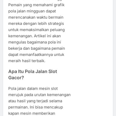
Pemain yang memahami grafik
pola jalan mingguan dapat
merencanakan waktu bermain
mereka dengan lebih strategis
untuk memaksimalkan peluang
kemenangan. Artikel ini akan
mengulas bagaimana pola ini
bekerja dan bagaimana pemain
dapat memanfaatkannya untuk
meraih hasil terbaik.
Apa Itu Pola Jalan Slot
Gacor?
Pola jalan dalam mesin slot
merujuk pada urutan kemenangan
atau hasil yang terjadi selama
permainan. Ini bisa mencakup
kapan mesin memberikan