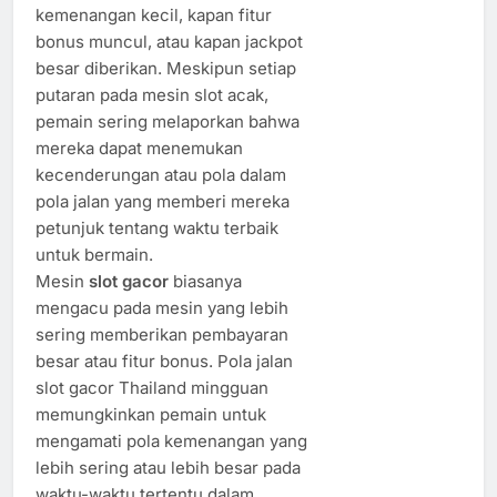
kemenangan kecil, kapan fitur
bonus muncul, atau kapan jackpot
besar diberikan. Meskipun setiap
putaran pada mesin slot acak,
pemain sering melaporkan bahwa
mereka dapat menemukan
kecenderungan atau pola dalam
pola jalan yang memberi mereka
petunjuk tentang waktu terbaik
untuk bermain.
Mesin
slot gacor
biasanya
mengacu pada mesin yang lebih
sering memberikan pembayaran
besar atau fitur bonus. Pola jalan
slot gacor Thailand mingguan
memungkinkan pemain untuk
mengamati pola kemenangan yang
lebih sering atau lebih besar pada
waktu-waktu tertentu dalam