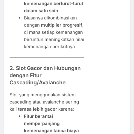
kemenangan berturut-turut
dalam satu spin
Biasanya dikombinasikan
dengan
multiplier progresif
,
di mana setiap kemenangan
beruntun meningkatkan nilai
kemenangan berikutnya
2.
Slot Gacor dan Hubungan
dengan Fitur
Cascading/Avalanche
Slot yang menggunakan sistem
cascading atau avalanche sering
kali
terasa lebih gacor
karena:
Fitur berantai
memperpanjang
kemenangan tanpa biaya