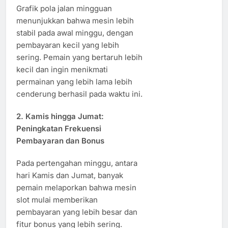
Grafik pola jalan mingguan
menunjukkan bahwa mesin lebih
stabil pada awal minggu, dengan
pembayaran kecil yang lebih
sering. Pemain yang bertaruh lebih
kecil dan ingin menikmati
permainan yang lebih lama lebih
cenderung berhasil pada waktu ini.
2.
Kamis hingga Jumat:
Peningkatan Frekuensi
Pembayaran dan Bonus
Pada pertengahan minggu, antara
hari Kamis dan Jumat, banyak
pemain melaporkan bahwa mesin
slot mulai memberikan
pembayaran yang lebih besar dan
fitur bonus yang lebih sering.