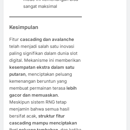
sangat maksimal
Kesimpulan
Fitur
cascading dan avalanche
telah menjadi salah satu inovasi
paling signifikan dalam dunia slot
digital. Mekanisme ini memberikan
kesempatan ekstra dalam satu
putaran
, menciptakan peluang
kemenangan beruntun yang
membuat permainan terasa
lebih
gacor dan memuaskan
.
Meskipun sistem RNG tetap
menjamin bahwa semua hasil
bersifat acak,
struktur fitur
cascading mampu menciptakan
ilusi peluang tambahan
, dan ketika