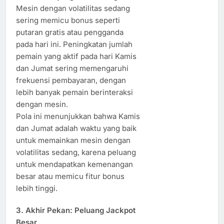
Mesin dengan volatilitas sedang
sering memicu bonus seperti
putaran gratis atau pengganda
pada hari ini. Peningkatan jumlah
pemain yang aktif pada hari Kamis
dan Jumat sering memengaruhi
frekuensi pembayaran, dengan
lebih banyak pemain berinteraksi
dengan mesin.
Pola ini menunjukkan bahwa Kamis
dan Jumat adalah waktu yang baik
untuk memainkan mesin dengan
volatilitas sedang, karena peluang
untuk mendapatkan kemenangan
besar atau memicu fitur bonus
lebih tinggi.
3.
Akhir Pekan: Peluang Jackpot
Besar