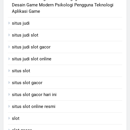
Desain Game Modern Psikologi Pengguna Teknologi
Aplikasi Game
situs judi
situs judi slot
situs judi slot gacor
situs judi slot online
situs slot
situs slot gacor
situs slot gacor hari ini
situs slot online resmi
slot