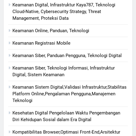
Keamanan Digital, Infrastruktur Kaya787, Teknologi
Cloud-Native, Cybersecurity Strategy, Threat
Management, Proteksi Data
Keamanan Online, Panduan, Teknologi
Keamanan Registrasi Mobile
Keamanan Siber, Panduan Pengguna, Teknologi Digital
Keamanan Siber, Teknologi Informasi, Infrastruktur
Digital, Sistem Keamanan
Keamanan Sistem Digital,Validasi Infrastruktur,Stabilitas
Platform Online,Pengalaman Pengguna,Manajemen
Teknologi
Kesehatan Digital Pengelolaan Waktu Pengembangan
Diri Kehidupan Sosial dalam Era Digital
Kompatibilitas Browser,Optimasi Front-End,Arsitektur