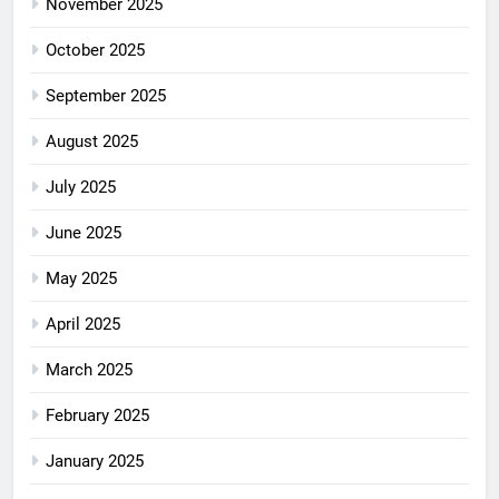
November 2025
October 2025
September 2025
August 2025
July 2025
June 2025
May 2025
April 2025
March 2025
February 2025
January 2025