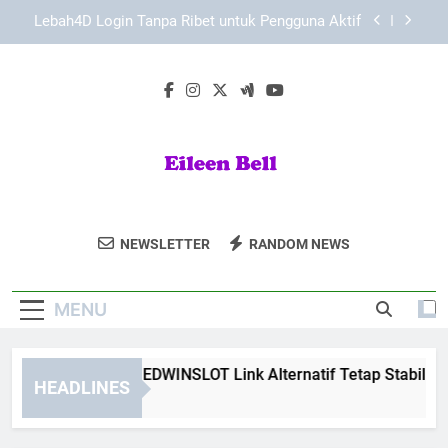
Skip
Cara Aman Daftar Edwinslot di Browser Mobile
to
dengan Langkah Praktis dan Terarah
content
Cara Aman Daftar Lebah4D Melalui Perangkat
Mobile untuk Pengguna Baru
Cara Memastikan EDWINSLOT Link Alternatif
Tetap Stabil dan Mudah Diakses
Lebah4D Login Tanpa Ribet untuk Pengguna Aktif
Cara Aman Daftar Edwinslot di Browser Mobile
dengan Langkah Praktis dan Terarah
Eileen Bell
Dapatkan Inspirasi Gaya Hidup Dan Konten
Cara Aman Daftar Lebah4D Melalui Perangkat
NEWSLETTER
RANDOM NEWS
Mobile untuk Pengguna Baru
Menarik Di Blog Eileen Bell.
MENU
ra Memastikan EDWINSLOT Link Alternatif Tetap Stabil dan 
HEADLINES
Month Ago