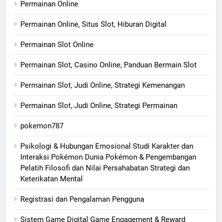
Permainan Online
Permainan Online, Situs Slot, Hiburan Digital
Permainan Slot Online
Permainan Slot, Casino Online, Panduan Bermain Slot
Permainan Slot, Judi Online, Strategi Kemenangan
Permainan Slot, Judi Online, Strategi Permainan
pokemon787
Psikologi & Hubungan Emosional Studi Karakter dan
Interaksi Pokémon Dunia Pokémon & Pengembangan
Pelatih Filosofi dan Nilai Persahabatan Strategi dan
Keterikatan Mental
Registrasi dan Pengalaman Pengguna
Sistem Game Digital Game Engagement & Reward