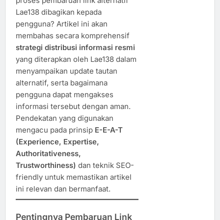
proses pembaruan link alternatif
Lae138 dibagikan kepada
pengguna? Artikel ini akan
membahas secara komprehensif
strategi distribusi informasi resmi
yang diterapkan oleh Lae138 dalam
menyampaikan update tautan
alternatif, serta bagaimana
pengguna dapat mengakses
informasi tersebut dengan aman.
Pendekatan yang digunakan
mengacu pada prinsip
E-E-A-T
(Experience, Expertise,
Authoritativeness,
Trustworthiness)
dan teknik SEO-
friendly untuk memastikan artikel
ini relevan dan bermanfaat.
Pentingnya Pembaruan Link