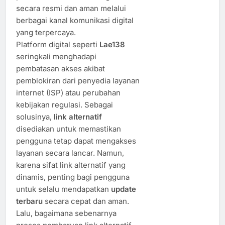
secara resmi dan aman melalui
berbagai kanal komunikasi digital
yang terpercaya.
Platform digital seperti
Lae138
seringkali menghadapi
pembatasan akses akibat
pemblokiran dari penyedia layanan
internet (ISP) atau perubahan
kebijakan regulasi. Sebagai
solusinya,
link alternatif
disediakan untuk memastikan
pengguna tetap dapat mengakses
layanan secara lancar. Namun,
karena sifat link alternatif yang
dinamis, penting bagi pengguna
untuk selalu mendapatkan
update
terbaru
secara cepat dan aman.
Lalu, bagaimana sebenarnya