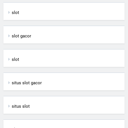
slot
slot gacor
slot
situs slot gacor
situs slot