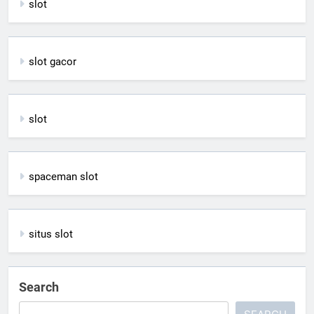
slot
slot gacor
slot
spaceman slot
situs slot
Search