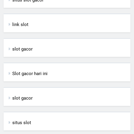
link slot
slot gacor
Slot gacor hari ini
slot gacor
situs slot