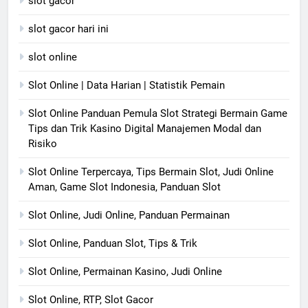
slot gacor
slot gacor hari ini
slot online
Slot Online | Data Harian | Statistik Pemain
Slot Online Panduan Pemula Slot Strategi Bermain Game
Tips dan Trik Kasino Digital Manajemen Modal dan
Risiko
Slot Online Terpercaya, Tips Bermain Slot, Judi Online
Aman, Game Slot Indonesia, Panduan Slot
Slot Online, Judi Online, Panduan Permainan
Slot Online, Panduan Slot, Tips & Trik
Slot Online, Permainan Kasino, Judi Online
Slot Online, RTP, Slot Gacor