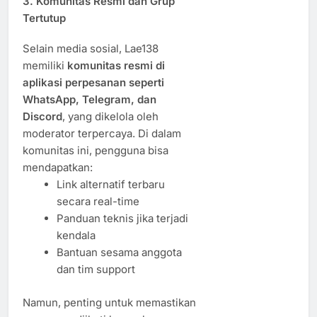
3.
Komunitas Resmi dan Grup
Tertutup
Selain media sosial, Lae138
memiliki
komunitas resmi di
aplikasi perpesanan seperti
WhatsApp, Telegram, dan
Discord
, yang dikelola oleh
moderator terpercaya. Di dalam
komunitas ini, pengguna bisa
mendapatkan:
Link alternatif terbaru
secara real-time
Panduan teknis jika terjadi
kendala
Bantuan sesama anggota
dan tim support
Namun, penting untuk memastikan