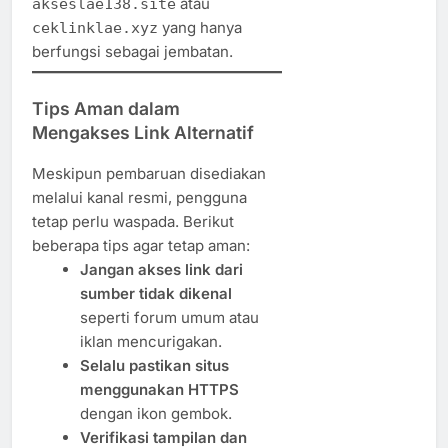
atau
akseslae138.site
yang hanya
ceklinklae.xyz
berfungsi sebagai jembatan.
Tips Aman dalam
Mengakses Link Alternatif
Meskipun pembaruan disediakan
melalui kanal resmi, pengguna
tetap perlu waspada. Berikut
beberapa tips agar tetap aman:
Jangan akses link dari
sumber tidak dikenal
seperti forum umum atau
iklan mencurigakan.
Selalu pastikan situs
menggunakan HTTPS
dengan ikon gembok.
Verifikasi tampilan dan