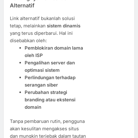
Alternatif
Link alternatif bukanlah solusi
tetap, melainkan
sistem dinamis
yang terus diperbarui. Hal ini
disebabkan oleh:
Pemblokiran domain lama
oleh ISP
Pengalihan server dan
optimasi sistem
Perlindungan terhadap
serangan siber
Perubahan strategi
branding atau ekstensi
domain
Tanpa pembaruan rutin, pengguna
akan kesulitan mengakses situs
dan mungkin terjebak dalam tautan