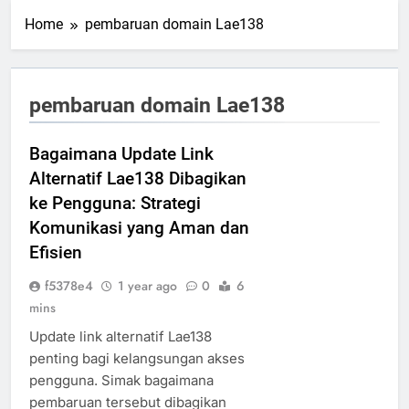
Home
pembaruan domain Lae138
pembaruan domain Lae138
Bagaimana Update Link
Alternatif Lae138 Dibagikan
ke Pengguna: Strategi
Komunikasi yang Aman dan
Efisien
f5378e4
1 year ago
0
6
mins
Update link alternatif Lae138
penting bagi kelangsungan akses
pengguna. Simak bagaimana
pembaruan tersebut dibagikan