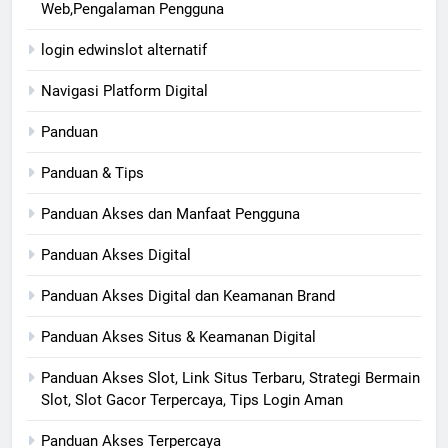
Web,Pengalaman Pengguna
login edwinslot alternatif
Navigasi Platform Digital
Panduan
Panduan & Tips
Panduan Akses dan Manfaat Pengguna
Panduan Akses Digital
Panduan Akses Digital dan Keamanan Brand
Panduan Akses Situs & Keamanan Digital
Panduan Akses Slot, Link Situs Terbaru, Strategi Bermain
Slot, Slot Gacor Terpercaya, Tips Login Aman
Panduan Akses Terpercaya