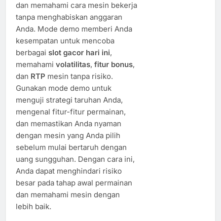
dan memahami cara mesin bekerja
tanpa menghabiskan anggaran
Anda. Mode demo memberi Anda
kesempatan untuk mencoba
berbagai
slot gacor hari ini
,
memahami
volatilitas
,
fitur bonus
,
dan
RTP
mesin tanpa risiko.
Gunakan mode demo untuk
menguji strategi taruhan Anda,
mengenal fitur-fitur permainan,
dan memastikan Anda nyaman
dengan mesin yang Anda pilih
sebelum mulai bertaruh dengan
uang sungguhan. Dengan cara ini,
Anda dapat menghindari risiko
besar pada tahap awal permainan
dan memahami mesin dengan
lebih baik.