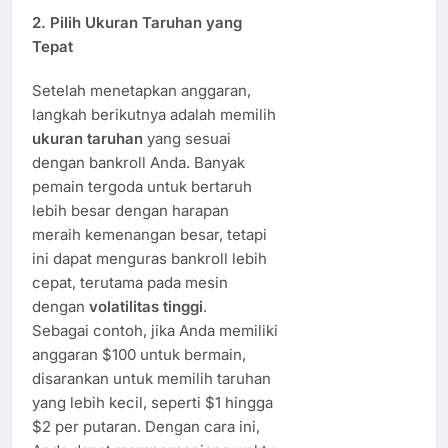
2.
Pilih Ukuran Taruhan yang
Tepat
Setelah menetapkan anggaran,
langkah berikutnya adalah memilih
ukuran taruhan
yang sesuai
dengan bankroll Anda. Banyak
pemain tergoda untuk bertaruh
lebih besar dengan harapan
meraih kemenangan besar, tetapi
ini dapat menguras bankroll lebih
cepat, terutama pada mesin
dengan
volatilitas tinggi
.
Sebagai contoh, jika Anda memiliki
anggaran $100 untuk bermain,
disarankan untuk memilih taruhan
yang lebih kecil, seperti $1 hingga
$2 per putaran. Dengan cara ini,