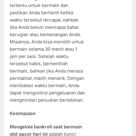
tertentu untuk bermain dan
pastikan Anda berhenti ketika
waktu tersebut tercapai, bahkan
jika Anda belum mencapai batas
kerugian atau kemenangan Anda.
Misalnya, Anda bisa memilih untuk
bermain selama 30 menit atau 1
jam per sesi. Setelah waktu
tersebut habis, berhentilah
bermain, bahkan jika Anda merasa
permainan masih menarik. Dengan
membatasi waktu bermain, Anda
dapat mengontrol pengeluaran dan
menghindari perjudian berlebihan.
Kesimpulan
Mengelola bankroll saat bermain
slot gacor hari ini
adalah kunci