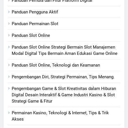
Panduan Pemula dan Fitur Platform Digital
Panduan Pengguna Aktif
Panduan Permainan Slot
Panduan Slot Online
Panduan Slot Online Strategi Bermain Slot Manajemen
Modal Digital Tips Bermain Aman Edukasi Game Online
Panduan Slot Online, Teknologi dan Keamanan
Pengembangan Diri, Strategi Permainan, Tips Menang.
Pengembangan Game & Slot Kreativitas dalam Hiburan
Digital Desain Interaktif & Game Industri Kasino & Slot
Strategi Game & Fitur
Permainan Kasino, Teknologi & Internet, Tips & Trik
Akses