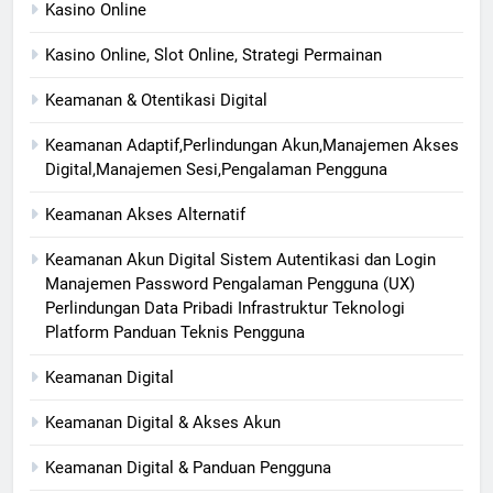
Kasino Online
Kasino Online, Slot Online, Strategi Permainan
Keamanan & Otentikasi Digital
Keamanan Adaptif,Perlindungan Akun,Manajemen Akses
Digital,Manajemen Sesi,Pengalaman Pengguna
Keamanan Akses Alternatif
Keamanan Akun Digital Sistem Autentikasi dan Login
Manajemen Password Pengalaman Pengguna (UX)
Perlindungan Data Pribadi Infrastruktur Teknologi
Platform Panduan Teknis Pengguna
Keamanan Digital
Keamanan Digital & Akses Akun
Keamanan Digital & Panduan Pengguna