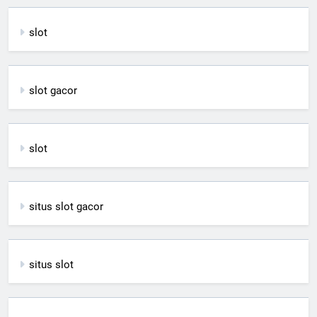
slot
slot gacor
slot
situs slot gacor
situs slot