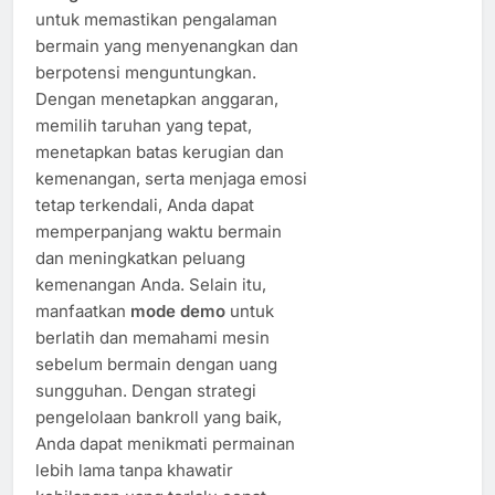
untuk memastikan pengalaman
bermain yang menyenangkan dan
berpotensi menguntungkan.
Dengan menetapkan anggaran,
memilih taruhan yang tepat,
menetapkan batas kerugian dan
kemenangan, serta menjaga emosi
tetap terkendali, Anda dapat
memperpanjang waktu bermain
dan meningkatkan peluang
kemenangan Anda. Selain itu,
manfaatkan
mode demo
untuk
berlatih dan memahami mesin
sebelum bermain dengan uang
sungguhan. Dengan strategi
pengelolaan bankroll yang baik,
Anda dapat menikmati permainan
lebih lama tanpa khawatir