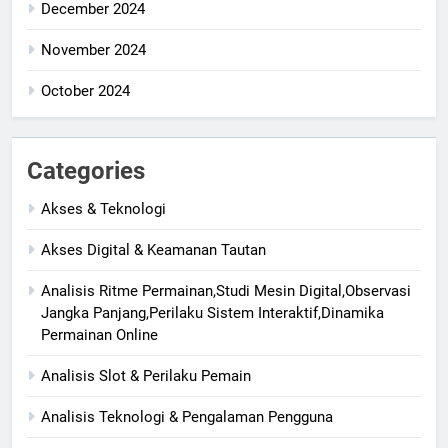
December 2024
November 2024
October 2024
Categories
Akses & Teknologi
Akses Digital & Keamanan Tautan
Analisis Ritme Permainan,Studi Mesin Digital,Observasi
Jangka Panjang,Perilaku Sistem Interaktif,Dinamika
Permainan Online
Analisis Slot & Perilaku Pemain
Analisis Teknologi & Pengalaman Pengguna