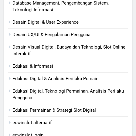
Database Management, Pengembangan Sistem,
Teknologi Informasi
Desain Digital & User Experience
Desain UX/UI & Pengalaman Pengguna
Desain Visual Digital, Budaya dan Teknologi, Slot Online
Interaktif
Edukasi & Informasi
Edukasi Digital & Analisis Perilaku Pemain
Edukasi Digital, Teknologi Permainan, Analisis Perilaku
Pengguna
Edukasi Permainan & Strategi Slot Digital
edwinslot alternatif
edwinslot login