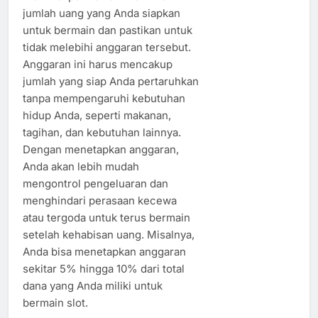
jumlah uang yang Anda siapkan
untuk bermain dan pastikan untuk
tidak melebihi anggaran tersebut.
Anggaran ini harus mencakup
jumlah yang siap Anda pertaruhkan
tanpa mempengaruhi kebutuhan
hidup Anda, seperti makanan,
tagihan, dan kebutuhan lainnya.
Dengan menetapkan anggaran,
Anda akan lebih mudah
mengontrol pengeluaran dan
menghindari perasaan kecewa
atau tergoda untuk terus bermain
setelah kehabisan uang. Misalnya,
Anda bisa menetapkan anggaran
sekitar 5% hingga 10% dari total
dana yang Anda miliki untuk
bermain slot.