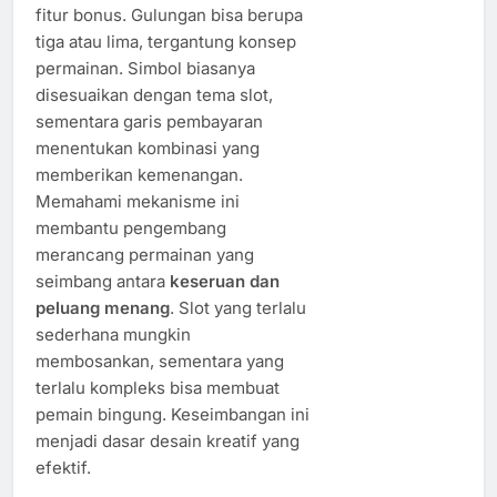
fitur bonus. Gulungan bisa berupa
tiga atau lima, tergantung konsep
permainan. Simbol biasanya
disesuaikan dengan tema slot,
sementara garis pembayaran
menentukan kombinasi yang
memberikan kemenangan.
Memahami mekanisme ini
membantu pengembang
merancang permainan yang
seimbang antara
keseruan dan
peluang menang
. Slot yang terlalu
sederhana mungkin
membosankan, sementara yang
terlalu kompleks bisa membuat
pemain bingung. Keseimbangan ini
menjadi dasar desain kreatif yang
efektif.