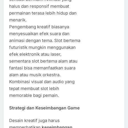
halus dan responsif membuat
permainan terasa lebih hidup dan
menarik.
Pengembang kreatif biasanya
menyesuaikan efek suara dan
animasi dengan tema. Slot bertema
futuristik mungkin menggunakan
efek elektronik atau laser,
sementara slot bertema alam atau
fantasi bisa memanfaatkan suara
alam atau musik orkestra.
Kombinasi visual dan audio yang
tepat membuat slot lebih
memorable bagi pemain.
Strategi dan Keseimbangan Game
Desain kreatif juga harus
memperhatikan
keseimbangan