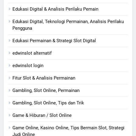
Edukasi Digital & Analisis Perilaku Pemain
Edukasi Digital, Teknologi Permainan, Analisis Perilaku
Pengguna
Edukasi Permainan & Strategi Slot Digital
edwinslot alternatif
edwinslot login
Fitur Slot & Analisis Permainan
Gambling, Slot Online, Permainan
Gambling, Slot Online, Tips dan Trik
Game & Hiburan / Slot Online
Game Online, Kasino Online, Tips Bermain Slot, Strategi
Judi Online