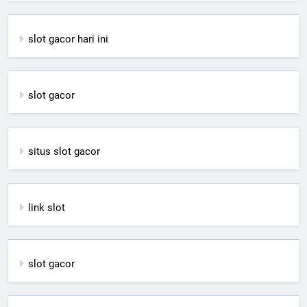
slot gacor hari ini
slot gacor
situs slot gacor
link slot
slot gacor