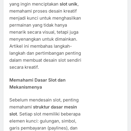
yang ingin menciptakan
slot unik
,
memahami proses desain kreatif
menjadi kunci untuk menghasilkan
permainan yang tidak hanya
menarik secara visual, tetapi juga
menyenangkan untuk dimainkan.
Artikel ini membahas langkah-
langkah dan pertimbangan penting
dalam membuat desain slot sendiri
secara kreatif.
Memahami Dasar Slot dan
Mekanismenya
Sebelum mendesain slot, penting
memahami
struktur dasar mesin
slot
. Setiap slot memiliki beberapa
elemen kunci: gulungan, simbol,
garis pembayaran (paylines), dan