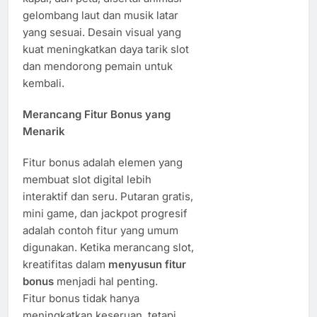
gelombang laut dan musik latar
yang sesuai. Desain visual yang
kuat meningkatkan daya tarik slot
dan mendorong pemain untuk
kembali.
Merancang Fitur Bonus yang
Menarik
Fitur bonus adalah elemen yang
membuat slot digital lebih
interaktif dan seru. Putaran gratis,
mini game, dan jackpot progresif
adalah contoh fitur yang umum
digunakan. Ketika merancang slot,
kreatifitas dalam
menyusun fitur
bonus
menjadi hal penting.
Fitur bonus tidak hanya
meningkatkan keseruan, tetapi