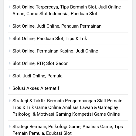
Slot Online Terpercaya, Tips Bermain Slot, Judi Online
Aman, Game Slot Indonesia, Panduan Slot
Slot Online, Judi Online, Panduan Permainan
Slot Online, Panduan Slot, Tips & Trik
Slot Online, Permainan Kasino, Judi Online
Slot Online, RTP, Slot Gacor
Slot, Judi Online, Pemula
Solusi Akses Alternatif
Strategi & Taktik Bermain Pengembangan Skill Pemain
Tips & Trik Game Online Analisis Lawan & Gameplay
Psikologi & Motivasi Gaming Kompetisi Game Online
Strategi Bermain, Psikologi Game, Analisis Game, Tips
Pemain Pemula, Edukasi Slot