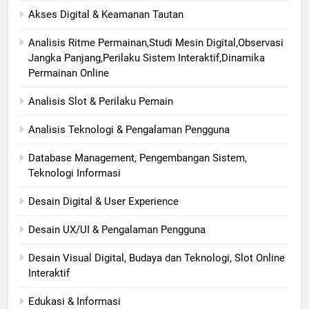
Akses Digital & Keamanan Tautan
Analisis Ritme Permainan,Studi Mesin Digital,Observasi
Jangka Panjang,Perilaku Sistem Interaktif,Dinamika
Permainan Online
Analisis Slot & Perilaku Pemain
Analisis Teknologi & Pengalaman Pengguna
Database Management, Pengembangan Sistem,
Teknologi Informasi
Desain Digital & User Experience
Desain UX/UI & Pengalaman Pengguna
Desain Visual Digital, Budaya dan Teknologi, Slot Online
Interaktif
Edukasi & Informasi