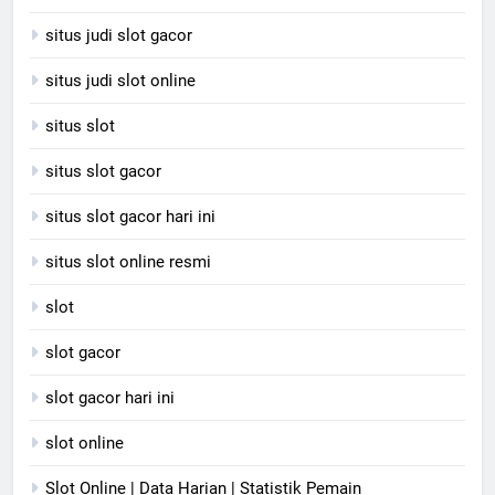
situs judi slot gacor
situs judi slot online
situs slot
situs slot gacor
situs slot gacor hari ini
situs slot online resmi
slot
slot gacor
slot gacor hari ini
slot online
Slot Online | Data Harian | Statistik Pemain