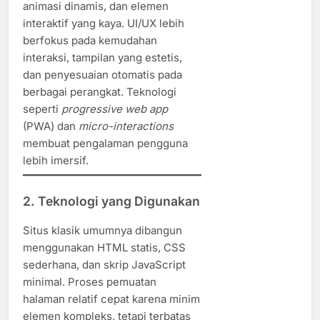
animasi dinamis, dan elemen
interaktif yang kaya. UI/UX lebih
berfokus pada kemudahan
interaksi, tampilan yang estetis,
dan penyesuaian otomatis pada
berbagai perangkat. Teknologi
seperti
progressive web app
(PWA) dan
micro-interactions
membuat pengalaman pengguna
lebih imersif.
2. Teknologi yang Digunakan
Situs klasik umumnya dibangun
menggunakan HTML statis, CSS
sederhana, dan skrip JavaScript
minimal. Proses pemuatan
halaman relatif cepat karena minim
elemen kompleks, tetapi terbatas