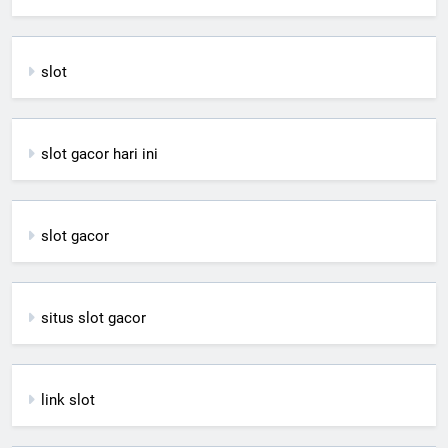
slot
slot gacor hari ini
slot gacor
situs slot gacor
link slot