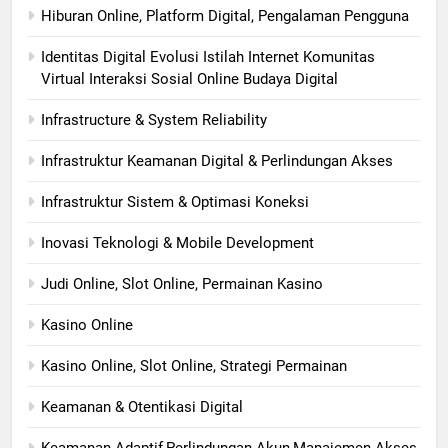
Hiburan Online, Platform Digital, Pengalaman Pengguna
Identitas Digital Evolusi Istilah Internet Komunitas
Virtual Interaksi Sosial Online Budaya Digital
Infrastructure & System Reliability
Infrastruktur Keamanan Digital & Perlindungan Akses
Infrastruktur Sistem & Optimasi Koneksi
Inovasi Teknologi & Mobile Development
Judi Online, Slot Online, Permainan Kasino
Kasino Online
Kasino Online, Slot Online, Strategi Permainan
Keamanan & Otentikasi Digital