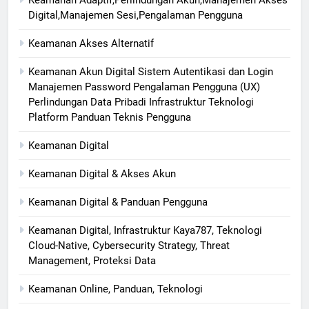
Keamanan Adaptif,Perlindungan Akun,Manajemen Akses
Digital,Manajemen Sesi,Pengalaman Pengguna
Keamanan Akses Alternatif
Keamanan Akun Digital Sistem Autentikasi dan Login
Manajemen Password Pengalaman Pengguna (UX)
Perlindungan Data Pribadi Infrastruktur Teknologi
Platform Panduan Teknis Pengguna
Keamanan Digital
Keamanan Digital & Akses Akun
Keamanan Digital & Panduan Pengguna
Keamanan Digital, Infrastruktur Kaya787, Teknologi
Cloud-Native, Cybersecurity Strategy, Threat
Management, Proteksi Data
Keamanan Online, Panduan, Teknologi