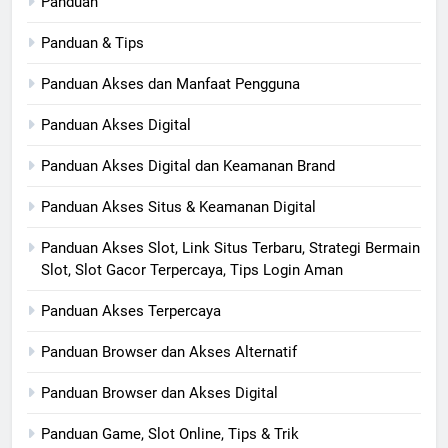
Panduan
Panduan & Tips
Panduan Akses dan Manfaat Pengguna
Panduan Akses Digital
Panduan Akses Digital dan Keamanan Brand
Panduan Akses Situs & Keamanan Digital
Panduan Akses Slot, Link Situs Terbaru, Strategi Bermain
Slot, Slot Gacor Terpercaya, Tips Login Aman
Panduan Akses Terpercaya
Panduan Browser dan Akses Alternatif
Panduan Browser dan Akses Digital
Panduan Game, Slot Online, Tips & Trik