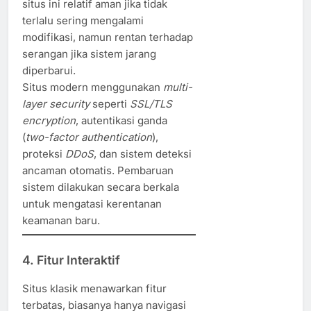
situs ini relatif aman jika tidak
terlalu sering mengalami
modifikasi, namun rentan terhadap
serangan jika sistem jarang
diperbarui.
Situs modern menggunakan
multi-
layer security
seperti
SSL/TLS
encryption
, autentikasi ganda
(
two-factor authentication
),
proteksi
DDoS
, dan sistem deteksi
ancaman otomatis. Pembaruan
sistem dilakukan secara berkala
untuk mengatasi kerentanan
keamanan baru.
4. Fitur Interaktif
Situs klasik menawarkan fitur
terbatas, biasanya hanya navigasi