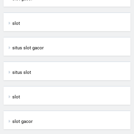
slot
situs slot gacor
situs slot
slot
slot gacor