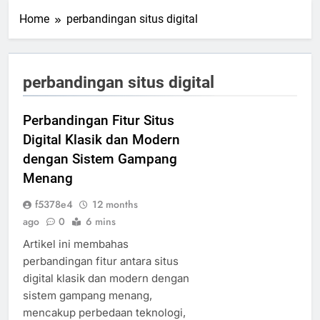
Home
perbandingan situs digital
perbandingan situs digital
Perbandingan Fitur Situs
Digital Klasik dan Modern
dengan Sistem Gampang
Menang
f5378e4
12 months
ago
0
6 mins
Artikel ini membahas
perbandingan fitur antara situs
digital klasik dan modern dengan
sistem gampang menang,
mencakup perbedaan teknologi,