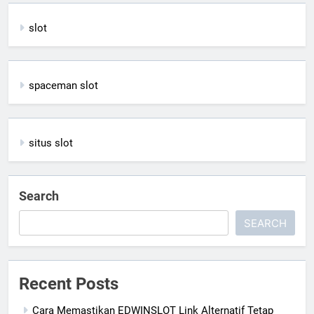
slot
spaceman slot
situs slot
Search
SEARCH
Recent Posts
Cara Memastikan EDWINSLOT Link Alternatif Tetap