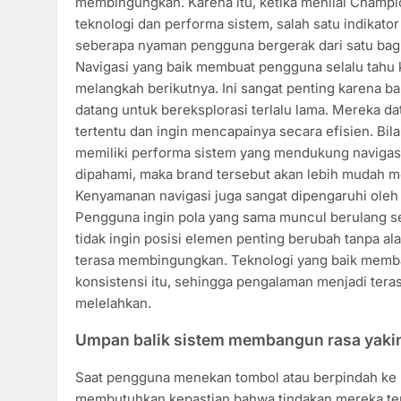
membingungkan. Karena itu, ketika menilai Champio
teknologi dan performa sistem, salah satu indikator
seberapa nyaman pengguna bergerak dari satu bagia
Navigasi yang baik membuat pengguna selalu tahu
melangkah berikutnya. Ini sangat penting karena b
datang untuk bereksplorasi terlalu lama. Mereka d
tertentu dan ingin mencapainya secara efisien. Bi
memiliki performa sistem yang mendukung navigas
dipahami, maka brand tersebut akan lebih mudah m
Kenyamanan navigasi juga sangat dipengaruhi oleh 
Pengguna ingin pola yang sama muncul berulang s
tidak ingin posisi elemen penting berubah tanpa al
terasa membingungkan. Teknologi yang baik memb
konsistensi itu, sehingga pengalaman menjadi terasa
melelahkan.
Umpan balik sistem membangun rasa yaki
Saat pengguna menekan tombol atau berpindah ke 
membutuhkan kepastian bahwa tindakan mereka te