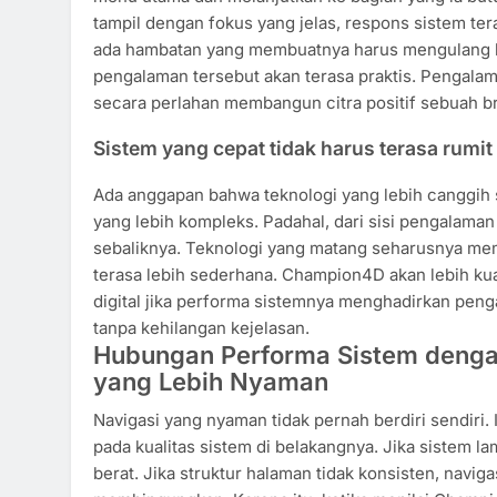
tampil dengan fokus yang jelas, respons sistem ter
ada hambatan yang membuatnya harus mengulang 
pengalaman tersebut akan terasa praktis. Pengalama
secara perlahan membangun citra positif sebuah b
Sistem yang cepat tidak harus terasa rumit
Ada anggapan bahwa teknologi yang lebih canggih s
yang lebih kompleks. Padahal, dari sisi pengalaman
sebaliknya. Teknologi yang matang seharusnya me
terasa lebih sederhana. Champion4D akan lebih ku
digital jika performa sistemnya menghadirkan pen
tanpa kehilangan kejelasan.
Hubungan Performa Sistem denga
yang Lebih Nyaman
Navigasi yang nyaman tidak pernah berdiri sendiri. 
pada kualitas sistem di belakangnya. Jika sistem la
berat. Jika struktur halaman tidak konsisten, naviga