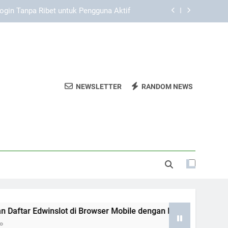
gin Tanpa Ribet untuk Pengguna Aktif
le dengan Langkah Praktis dan Terarah
Perangkat Mobile untuk Pengguna Baru
natif Tetap Stabil dan Mudah Diakses
NEWSLETTER
RANDOM NEWS
gin Tanpa Ribet untuk Pengguna Aktif
le dengan Langkah Praktis dan Terarah
Perangkat Mobile untuk Pengguna Baru
Edwinslot di Browser Mobile dengan Langkah Praktis dan Tera