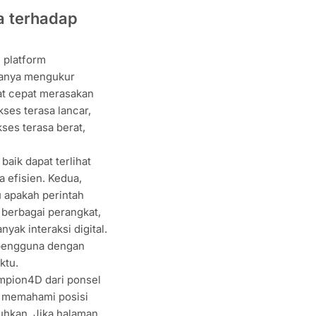
a terhadap
 platform
sanya mengukur
gat cepat merasakan
kses terasa lancar,
ses terasa berat,
aik dapat terlihat
a efisien. Kedua,
 apakah perintah
 berbagai perangkat,
yak interaksi digital.
 pengguna dengan
ktu.
pion4D dari ponsel
ra memahami posisi
uhkan. Jika halaman