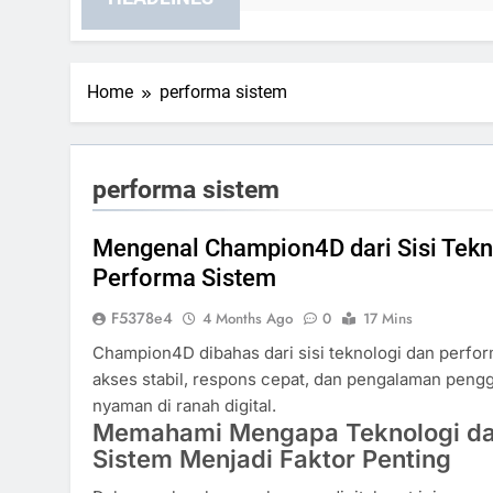
Home
performa sistem
performa sistem
Mengenal Champion4D dari Sisi Tekn
Performa Sistem
F5378e4
4 Months Ago
0
17 Mins
Champion4D dibahas dari sisi teknologi dan perfor
akses stabil, respons cepat, dan pengalaman peng
nyaman di ranah digital.
Memahami Mengapa Teknologi da
Sistem Menjadi Faktor Penting