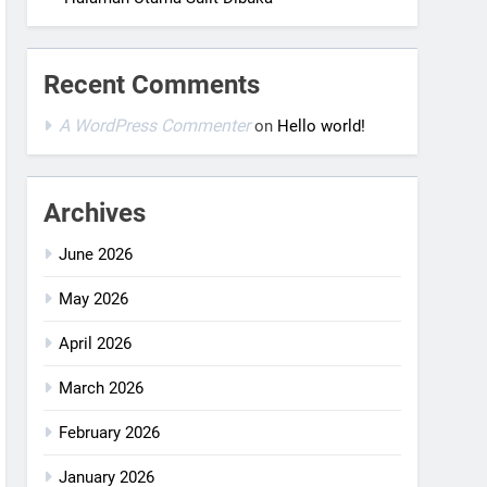
Recent Comments
A WordPress Commenter
on
Hello world!
Archives
June 2026
May 2026
April 2026
March 2026
February 2026
January 2026