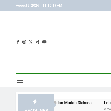
Skip
August 8, 2026
11:15:20 AM
to
content
Eil
Dapatkan I
ternatif Tetap Stabil dan Mudah Diakses
Lebah4D Logi
2 Months Ago
HEADLINES