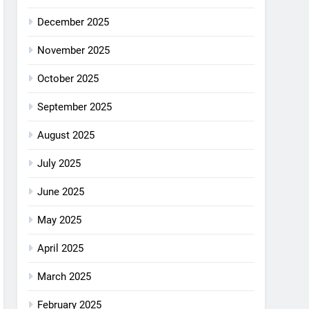
December 2025
November 2025
October 2025
September 2025
August 2025
July 2025
June 2025
May 2025
April 2025
March 2025
February 2025