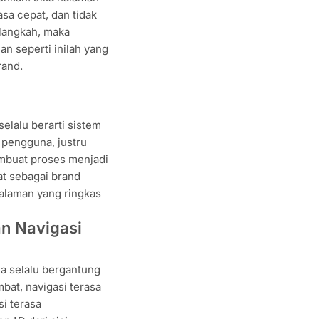
asa cepat, dan tidak
langkah, maka
n seperti inilah yang
rand.
elalu berarti sistem
 pengguna, justru
mbuat proses menjadi
at sebagai brand
galaman yang ringkas
n Navigasi
Ia selalu bergantung
mbat, navigasi terasa
si terasa