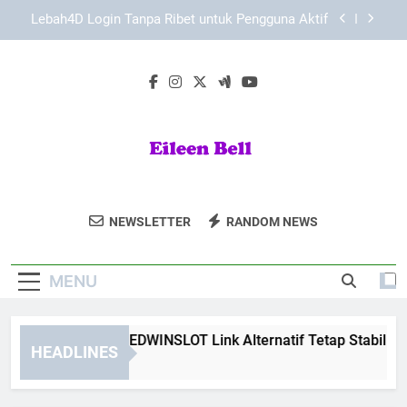
Skip
Cara Aman Daftar Edwinslot di Browser Mobile
to
dengan Langkah Praktis dan Terarah
content
Cara Aman Daftar Lebah4D Melalui Perangkat
Mobile untuk Pengguna Baru
Cara Memastikan EDWINSLOT Link Alternatif
Tetap Stabil dan Mudah Diakses
Lebah4D Login Tanpa Ribet untuk Pengguna Aktif
Cara Aman Daftar Edwinslot di Browser Mobile
dengan Langkah Praktis dan Terarah
Eileen Bell
Dapatkan Inspirasi Gaya Hidup Dan Konten
Cara Aman Daftar Lebah4D Melalui Perangkat
NEWSLETTER
RANDOM NEWS
Mobile untuk Pengguna Baru
Menarik Di Blog Eileen Bell.
MENU
ra Memastikan EDWINSLOT Link Alternatif Tetap Stabil dan M
HEADLINES
Month Ago