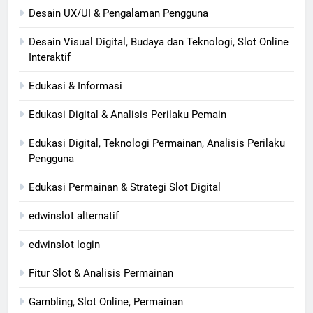
Desain UX/UI & Pengalaman Pengguna
Desain Visual Digital, Budaya dan Teknologi, Slot Online
Interaktif
Edukasi & Informasi
Edukasi Digital & Analisis Perilaku Pemain
Edukasi Digital, Teknologi Permainan, Analisis Perilaku
Pengguna
Edukasi Permainan & Strategi Slot Digital
edwinslot alternatif
edwinslot login
Fitur Slot & Analisis Permainan
Gambling, Slot Online, Permainan