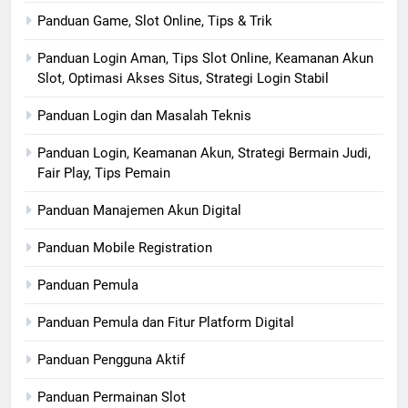
Panduan Game, Slot Online, Tips & Trik
Panduan Login Aman, Tips Slot Online, Keamanan Akun
Slot, Optimasi Akses Situs, Strategi Login Stabil
Panduan Login dan Masalah Teknis
Panduan Login, Keamanan Akun, Strategi Bermain Judi,
Fair Play, Tips Pemain
Panduan Manajemen Akun Digital
Panduan Mobile Registration
Panduan Pemula
Panduan Pemula dan Fitur Platform Digital
Panduan Pengguna Aktif
Panduan Permainan Slot