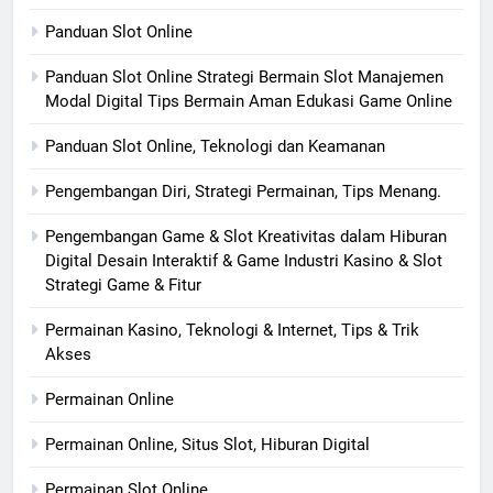
Panduan Slot Online
Panduan Slot Online Strategi Bermain Slot Manajemen
Modal Digital Tips Bermain Aman Edukasi Game Online
Panduan Slot Online, Teknologi dan Keamanan
Pengembangan Diri, Strategi Permainan, Tips Menang.
Pengembangan Game & Slot Kreativitas dalam Hiburan
Digital Desain Interaktif & Game Industri Kasino & Slot
Strategi Game & Fitur
Permainan Kasino, Teknologi & Internet, Tips & Trik
Akses
Permainan Online
Permainan Online, Situs Slot, Hiburan Digital
Permainan Slot Online