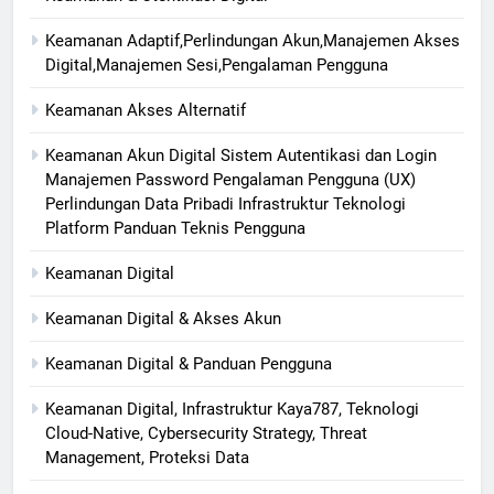
Keamanan Adaptif,Perlindungan Akun,Manajemen Akses
Digital,Manajemen Sesi,Pengalaman Pengguna
Keamanan Akses Alternatif
Keamanan Akun Digital Sistem Autentikasi dan Login
Manajemen Password Pengalaman Pengguna (UX)
Perlindungan Data Pribadi Infrastruktur Teknologi
Platform Panduan Teknis Pengguna
Keamanan Digital
Keamanan Digital & Akses Akun
Keamanan Digital & Panduan Pengguna
Keamanan Digital, Infrastruktur Kaya787, Teknologi
Cloud-Native, Cybersecurity Strategy, Threat
Management, Proteksi Data