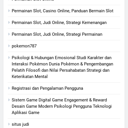
Permainan Slot, Casino Online, Panduan Bermain Slot
Permainan Slot, Judi Online, Strategi Kemenangan
Permainan Slot, Judi Online, Strategi Permainan
pokemon787
Psikologi & Hubungan Emosional Studi Karakter dan
Interaksi Pokémon Dunia Pokémon & Pengembangan
Pelatih Filosofi dan Nilai Persahabatan Strategi dan
Keterikatan Mental
Registrasi dan Pengalaman Pengguna
Sistem Game Digital Game Engagement & Reward
Desain Game Modern Psikologi Pengguna Teknologi
Aplikasi Game
situs judi