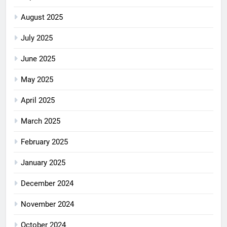
August 2025
July 2025
June 2025
May 2025
April 2025
March 2025
February 2025
January 2025
December 2024
November 2024
October 2024