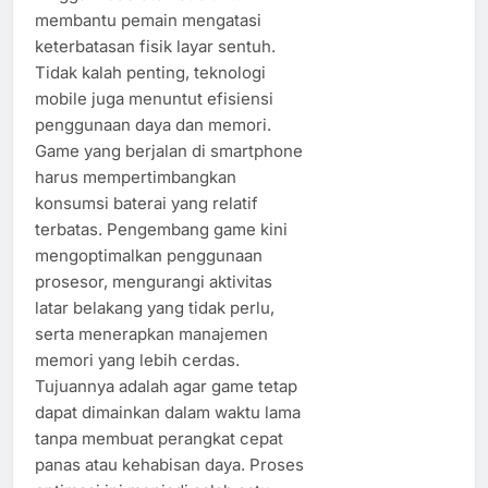
membantu pemain mengatasi
keterbatasan fisik layar sentuh.
Tidak kalah penting, teknologi
mobile juga menuntut efisiensi
penggunaan daya dan memori.
Game yang berjalan di smartphone
harus mempertimbangkan
konsumsi baterai yang relatif
terbatas. Pengembang game kini
mengoptimalkan penggunaan
prosesor, mengurangi aktivitas
latar belakang yang tidak perlu,
serta menerapkan manajemen
memori yang lebih cerdas.
Tujuannya adalah agar game tetap
dapat dimainkan dalam waktu lama
tanpa membuat perangkat cepat
panas atau kehabisan daya. Proses