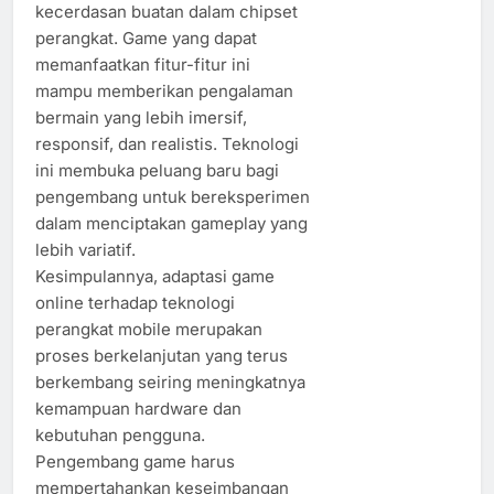
kecerdasan buatan dalam chipset
perangkat. Game yang dapat
memanfaatkan fitur-fitur ini
mampu memberikan pengalaman
bermain yang lebih imersif,
responsif, dan realistis. Teknologi
ini membuka peluang baru bagi
pengembang untuk bereksperimen
dalam menciptakan gameplay yang
lebih variatif.
Kesimpulannya, adaptasi game
online terhadap teknologi
perangkat mobile merupakan
proses berkelanjutan yang terus
berkembang seiring meningkatnya
kemampuan hardware dan
kebutuhan pengguna.
Pengembang game harus
mempertahankan keseimbangan