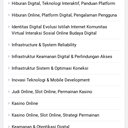
Hiburan Digital, Teknologi Interaktif, Panduan Platform
Hiburan Online, Platform Digital, Pengalaman Pengguna
Identitas Digital Evolusi Istilah Internet Komunitas
Virtual Interaksi Sosial Online Budaya Digital
Infrastructure & System Reliability
Infrastruktur Keamanan Digital & Perlindungan Akses
Infrastruktur Sistem & Optimasi Koneksi
Inovasi Teknologi & Mobile Development
Judi Online, Slot Online, Permainan Kasino
Kasino Online
Kasino Online, Slot Online, Strategi Permainan
Keamanan & Otentikasi Digital