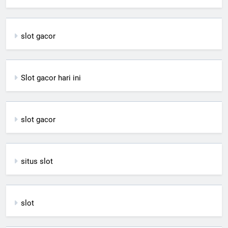
slot gacor
Slot gacor hari ini
slot gacor
situs slot
slot