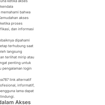
guna ketika akses
 kendala
lu memahami bahwa
ti.Kemudahan akses
ketika proses
fikasi, dan informasi
sebaiknya dipahami
etap terhubung saat
oleh langsung
 terlihat mirip atau
ngat penting untuk
au pengalaman login
787 link alternatif
esional, informatif,
pengguna lama dapat
lindungi.
 dalam Akses