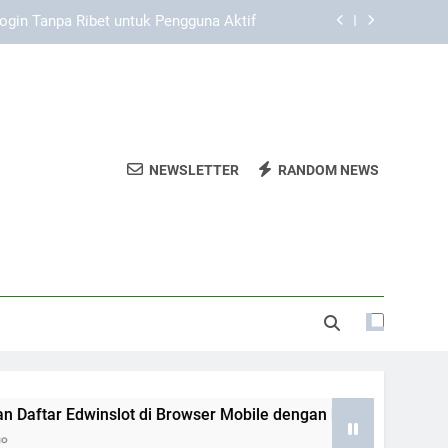
gin Tanpa Ribet untuk Pengguna Aktif
le dengan Langkah Praktis dan Terarah
Perangkat Mobile untuk Pengguna Baru
natif Tetap Stabil dan Mudah Diakses
NEWSLETTER
RANDOM NEWS
gin Tanpa Ribet untuk Pengguna Aktif
le dengan Langkah Praktis dan Terarah
Perangkat Mobile untuk Pengguna Baru
nslot di Browser Mobile dengan Langkah Praktis dan Terarah