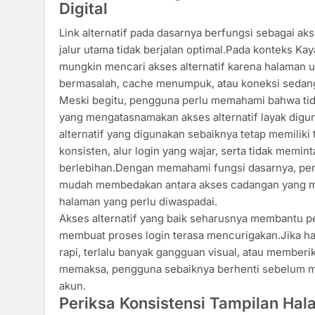
Digital
Link alternatif pada dasarnya berfungsi sebagai ak
jalur utama tidak berjalan optimal.Pada konteks Ka
mungkin mencari akses alternatif karena halaman 
bermasalah, cache menumpuk, atau koneksi sedang 
Meski begitu, pengguna perlu memahami bahwa ti
yang mengatasnamakan akses alternatif layak digu
alternatif yang digunakan sebaiknya tetap memiliki
konsisten, alur login yang wajar, serta tidak memint
berlebihan.Dengan memahami fungsi dasarnya, pen
mudah membedakan antara akses cadangan yang m
halaman yang perlu diwaspadai.
Akses alternatif yang baik seharusnya membantu 
membuat proses login terasa mencurigakan.Jika hal
rapi, terlalu banyak gangguan visual, atau memberi
memaksa, pengguna sebaiknya berhenti sebelum 
akun.
Periksa Konsistensi Tampilan Ha