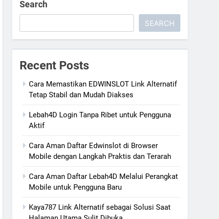
Search
SEARCH
Recent Posts
Cara Memastikan EDWINSLOT Link Alternatif
Tetap Stabil dan Mudah Diakses
Lebah4D Login Tanpa Ribet untuk Pengguna
Aktif
Cara Aman Daftar Edwinslot di Browser
Mobile dengan Langkah Praktis dan Terarah
Cara Aman Daftar Lebah4D Melalui Perangkat
Mobile untuk Pengguna Baru
Kaya787 Link Alternatif sebagai Solusi Saat
Halaman Utama Sulit Dibuka