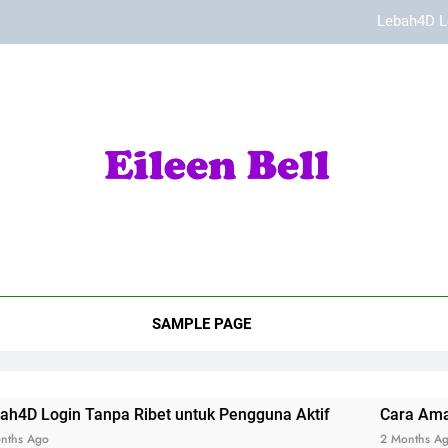
Lebah4D Lo
Cara Aman Daftar Edwinslot di Browser Mobi
Cara Aman Daftar Lebah4D Melalui 
Cara Memastikan EDWINSLOT Link Alter
Lebah4D Lo
Cara Aman Daftar Edwinslot di Browser Mobi
een Bell
nspirasi Gaya Hidup Dan Konten Menarik Di Blog Eileen Bell.
Cara Aman Daftar Lebah4D Melalui 
SAMPLE PAGE
anpa Ribet untuk Pengguna Aktif
Cara Aman Daftar Edwi
2 Months Ago