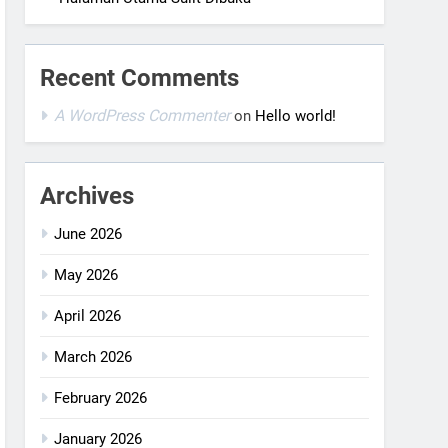
Recent Comments
A WordPress Commenter
on
Hello world!
Archives
June 2026
May 2026
April 2026
March 2026
February 2026
January 2026