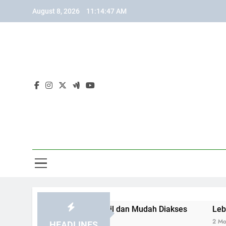
Skip
August 8, 2026
11:14:48 AM
to
content
Eil
Dapatkan I
rnatif Tetap Stabil dan Mudah Diakses
Lebah4D Login T
2 Months Ago
HEADLINES