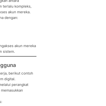
gkan antara
in terlalu kompleks,
kses akun mereka.
na dengan:
ngakses akun mereka
n sistem.
ngguna
rja, berikut contoh
m digital.
elalui perangkat
na memasukkan
s: