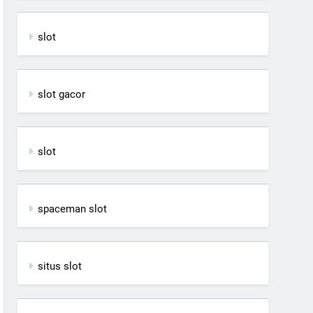
slot
slot gacor
slot
spaceman slot
situs slot