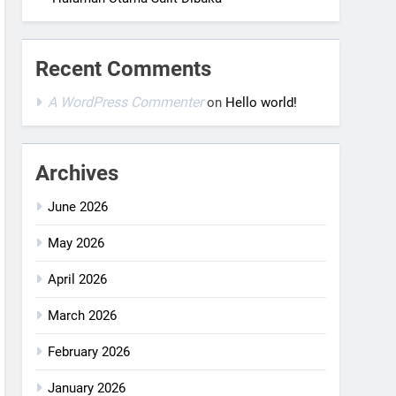
Recent Comments
A WordPress Commenter
on
Hello world!
Archives
June 2026
May 2026
April 2026
March 2026
February 2026
January 2026