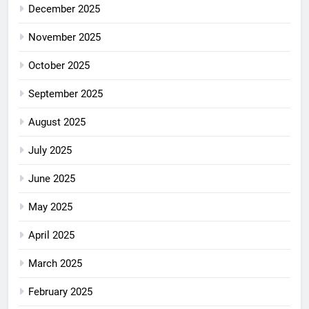
December 2025
November 2025
October 2025
September 2025
August 2025
July 2025
June 2025
May 2025
April 2025
March 2025
February 2025