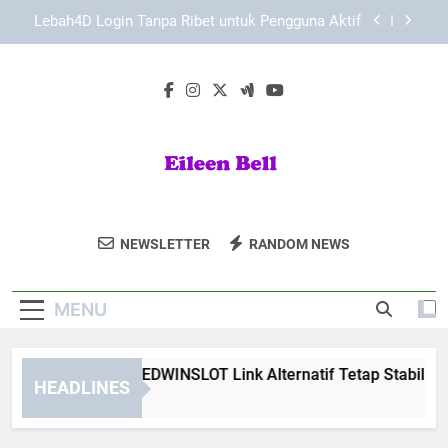
Skip
Cara Aman Daftar Edwinslot di Browser Mobile
to
dengan Langkah Praktis dan Terarah
content
Cara Aman Daftar Lebah4D Melalui Perangkat
Mobile untuk Pengguna Baru
Cara Memastikan EDWINSLOT Link Alternatif
Tetap Stabil dan Mudah Diakses
Lebah4D Login Tanpa Ribet untuk Pengguna Aktif
Cara Aman Daftar Edwinslot di Browser Mobile
dengan Langkah Praktis dan Terarah
Eileen Bell
Dapatkan Inspirasi Gaya Hidup Dan Konten
Cara Aman Daftar Lebah4D Melalui Perangkat
NEWSLETTER
RANDOM NEWS
Mobile untuk Pengguna Baru
Menarik Di Blog Eileen Bell.
MENU
ra Memastikan EDWINSLOT Link Alternatif Tetap Stabil dan M
HEADLINES
Month Ago