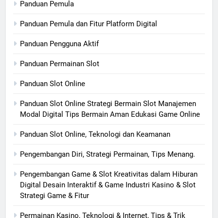
Panduan Pemula
Panduan Pemula dan Fitur Platform Digital
Panduan Pengguna Aktif
Panduan Permainan Slot
Panduan Slot Online
Panduan Slot Online Strategi Bermain Slot Manajemen
Modal Digital Tips Bermain Aman Edukasi Game Online
Panduan Slot Online, Teknologi dan Keamanan
Pengembangan Diri, Strategi Permainan, Tips Menang.
Pengembangan Game & Slot Kreativitas dalam Hiburan
Digital Desain Interaktif & Game Industri Kasino & Slot
Strategi Game & Fitur
Permainan Kasino, Teknologi & Internet, Tips & Trik