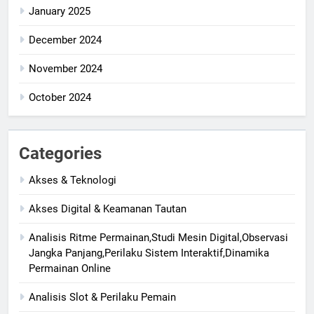
January 2025
December 2024
November 2024
October 2024
Categories
Akses & Teknologi
Akses Digital & Keamanan Tautan
Analisis Ritme Permainan,Studi Mesin Digital,Observasi
Jangka Panjang,Perilaku Sistem Interaktif,Dinamika
Permainan Online
Analisis Slot & Perilaku Pemain