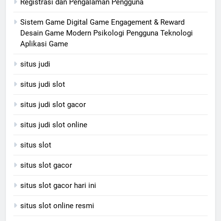
Registrasi dan Pengalaman Pengguna
Sistem Game Digital Game Engagement & Reward
Desain Game Modern Psikologi Pengguna Teknologi
Aplikasi Game
situs judi
situs judi slot
situs judi slot gacor
situs judi slot online
situs slot
situs slot gacor
situs slot gacor hari ini
situs slot online resmi