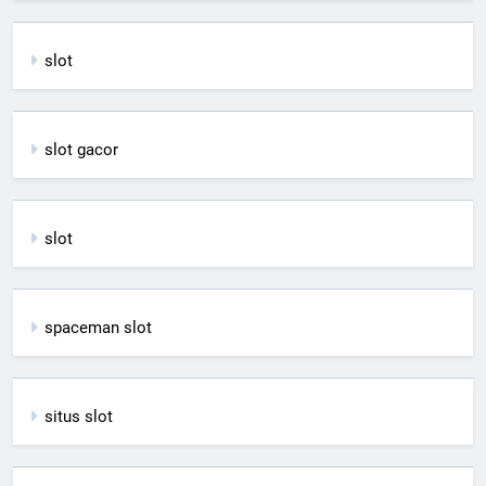
slot
slot gacor
slot
spaceman slot
situs slot