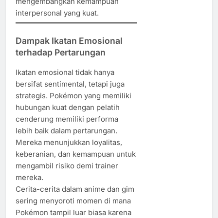
mengembangkan kemampuan
interpersonal yang kuat.
Dampak Ikatan Emosional
terhadap Pertarungan
Ikatan emosional tidak hanya
bersifat sentimental, tetapi juga
strategis. Pokémon yang memiliki
hubungan kuat dengan pelatih
cenderung memiliki performa
lebih baik dalam pertarungan.
Mereka menunjukkan loyalitas,
keberanian, dan kemampuan untuk
mengambil risiko demi trainer
mereka.
Cerita-cerita dalam anime dan gim
sering menyoroti momen di mana
Pokémon tampil luar biasa karena