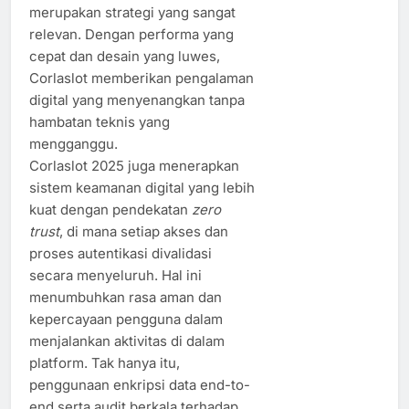
merupakan strategi yang sangat
relevan. Dengan performa yang
cepat dan desain yang luwes,
Corlaslot memberikan pengalaman
digital yang menyenangkan tanpa
hambatan teknis yang
mengganggu.
Corlaslot 2025 juga menerapkan
sistem keamanan digital yang lebih
kuat dengan pendekatan
zero
trust
, di mana setiap akses dan
proses autentikasi divalidasi
secara menyeluruh. Hal ini
menumbuhkan rasa aman dan
kepercayaan pengguna dalam
menjalankan aktivitas di dalam
platform. Tak hanya itu,
penggunaan enkripsi data end-to-
end serta audit berkala terhadap