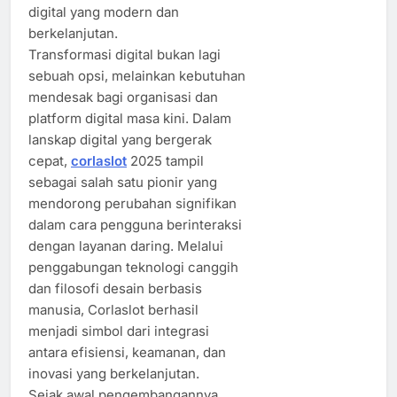
digital yang modern dan
berkelanjutan.
Transformasi digital bukan lagi
sebuah opsi, melainkan kebutuhan
mendesak bagi organisasi dan
platform digital masa kini. Dalam
lanskap digital yang bergerak
cepat,
corlaslot
2025 tampil
sebagai salah satu pionir yang
mendorong perubahan signifikan
dalam cara pengguna berinteraksi
dengan layanan daring. Melalui
penggabungan teknologi canggih
dan filosofi desain berbasis
manusia, Corlaslot berhasil
menjadi simbol dari integrasi
antara efisiensi, keamanan, dan
inovasi yang berkelanjutan.
Sejak awal pengembangannya,