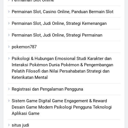
Permainan Slot Online
Permainan Slot, Casino Online, Panduan Bermain Slot
Permainan Slot, Judi Online, Strategi Kemenangan
Permainan Slot, Judi Online, Strategi Permainan
pokemon787
Psikologi & Hubungan Emosional Studi Karakter dan
Interaksi Pokémon Dunia Pokémon & Pengembangan
Pelatih Filosofi dan Nilai Persahabatan Strategi dan
Keterikatan Mental
Registrasi dan Pengalaman Pengguna
Sistem Game Digital Game Engagement & Reward
Desain Game Modern Psikologi Pengguna Teknologi
Aplikasi Game
situs judi