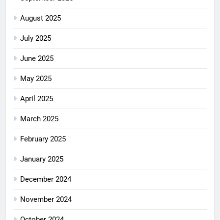
August 2025
July 2025
June 2025
May 2025
April 2025
March 2025
February 2025
January 2025
December 2024
November 2024
October 2024