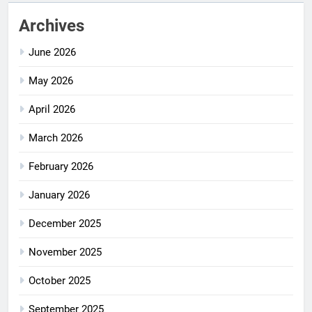
Archives
June 2026
May 2026
April 2026
March 2026
February 2026
January 2026
December 2025
November 2025
October 2025
September 2025