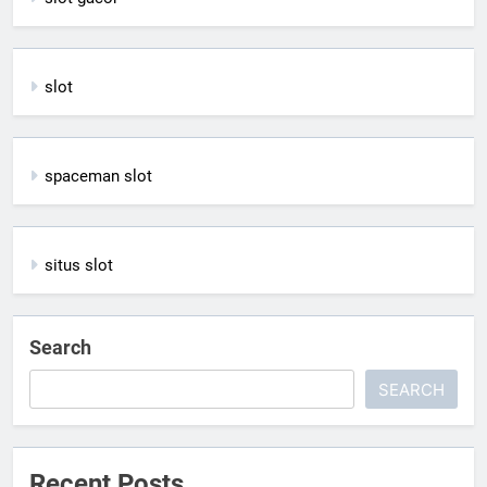
slot
spaceman slot
situs slot
Search
SEARCH
Recent Posts