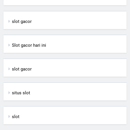
slot gacor
Slot gacor hari ini
slot gacor
situs slot
slot