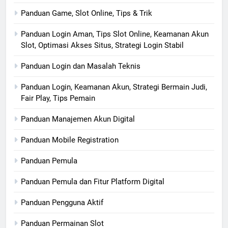
Panduan Game, Slot Online, Tips & Trik
Panduan Login Aman, Tips Slot Online, Keamanan Akun
Slot, Optimasi Akses Situs, Strategi Login Stabil
Panduan Login dan Masalah Teknis
Panduan Login, Keamanan Akun, Strategi Bermain Judi,
Fair Play, Tips Pemain
Panduan Manajemen Akun Digital
Panduan Mobile Registration
Panduan Pemula
Panduan Pemula dan Fitur Platform Digital
Panduan Pengguna Aktif
Panduan Permainan Slot