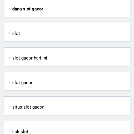
dana slot gacor
slot
slot gacor hari ini
slot gacor
situs slot gacor
link slot