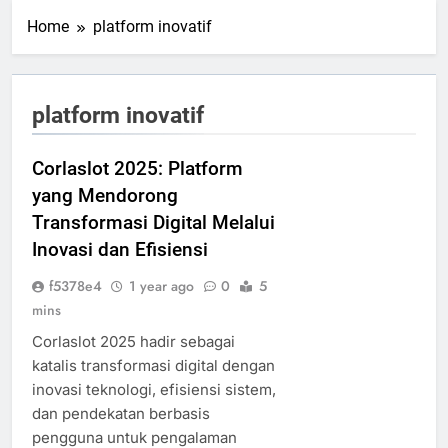
Home
platform inovatif
platform inovatif
Corlaslot 2025: Platform
yang Mendorong
Transformasi Digital Melalui
Inovasi dan Efisiensi
f5378e4
1 year ago
0
5
mins
Corlaslot 2025 hadir sebagai
katalis transformasi digital dengan
inovasi teknologi, efisiensi sistem,
dan pendekatan berbasis
pengguna untuk pengalaman