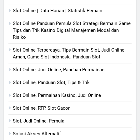
Slot Online | Data Harian | Statistik Pemain
Slot Online Panduan Pemula Slot Strategi Bermain Game
Tips dan Trik Kasino Digital Manajemen Modal dan
Risiko
Slot Online Terpercaya, Tips Bermain Slot, Judi Online
Aman, Game Slot Indonesia, Panduan Slot
Slot Online, Judi Online, Panduan Permainan
Slot Online, Panduan Slot, Tips & Trik
Slot Online, Permainan Kasino, Judi Online
Slot Online, RTP, Slot Gacor
Slot, Judi Online, Pemula
Solusi Akses Alternatif