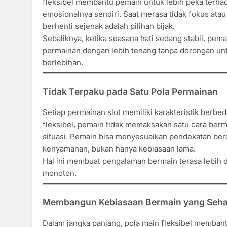
fleksibel membantu pemain untuk lebih peka terha
emosionalnya sendiri. Saat merasa tidak fokus atau 
berhenti sejenak adalah pilihan bijak.
Sebaliknya, ketika suasana hati sedang stabil, pem
permainan dengan lebih tenang tanpa dorongan unt
berlebihan.
Tidak Terpaku pada Satu Pola Permainan
Setiap permainan slot memiliki karakteristik berbe
fleksibel, pemain tidak memaksakan satu cara ber
situasi. Pemain bisa menyesuaikan pendekatan be
kenyamanan, bukan hanya kebiasaan lama.
Hal ini membuat pengalaman bermain terasa lebih d
monoton.
Membangun Kebiasaan Bermain yang Seha
Dalam jangka panjang, pola main fleksibel memb