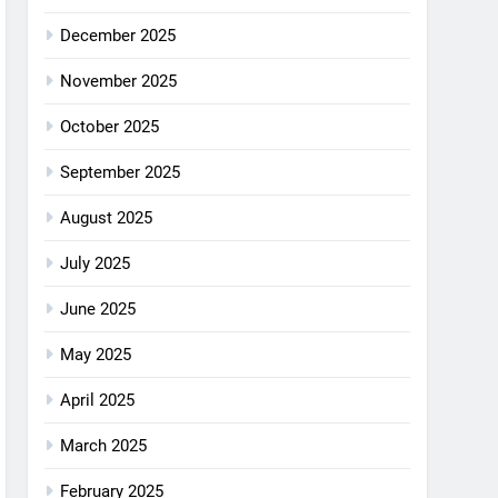
December 2025
November 2025
October 2025
September 2025
August 2025
July 2025
June 2025
May 2025
April 2025
March 2025
February 2025