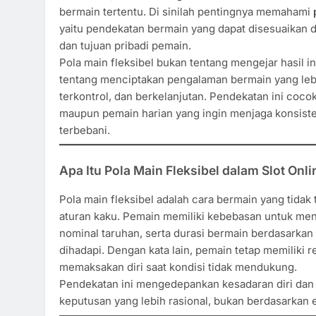
bermain tertentu. Di sinilah pentingnya memahami
yaitu pendekatan bermain yang dapat disesuaikan d
dan tujuan pribadi pemain.
Pola main fleksibel bukan tentang mengejar hasil i
tentang menciptakan pengalaman bermain yang leb
terkontrol, dan berkelanjutan. Pendekatan ini coc
maupun pemain harian yang ingin menjaga konsist
terbebani.
Apa Itu Pola Main Fleksibel dalam Slot Onli
Pola main fleksibel adalah cara bermain yang tidak
aturan kaku. Pemain memiliki kebebasan untuk me
nominal taruhan, serta durasi bermain berdasarkan
dihadapi. Dengan kata lain, pemain tetap memiliki re
memaksakan diri saat kondisi tidak mendukung.
Pendekatan ini mengedepankan kesadaran diri dan
keputusan yang lebih rasional, bukan berdasarkan 