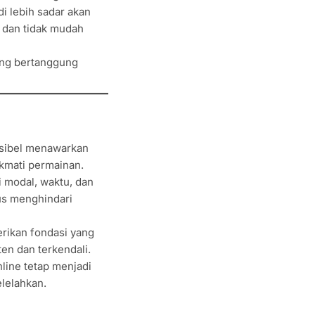
i lebih sadar akan
, dan tidak mudah
ang bertanggung
ksibel menawarkan
ikmati permainan.
 modal, waktu, dan
us menghindari
berikan fondasi yang
en dan terkendali.
nline tetap menjadi
lelahkan.