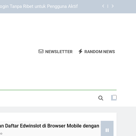
gin Tanpa Ribet untuk Pengguna Aktif
le dengan Langkah Praktis dan Terarah
Perangkat Mobile untuk Pengguna Baru
natif Tetap Stabil dan Mudah Diakses
NEWSLETTER
RANDOM NEWS
gin Tanpa Ribet untuk Pengguna Aktif
le dengan Langkah Praktis dan Terarah
Perangkat Mobile untuk Pengguna Baru
inslot di Browser Mobile dengan Langkah Praktis dan Terara