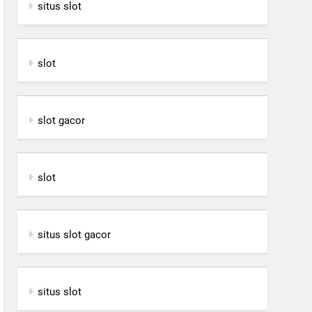
situs slot
slot
slot gacor
slot
situs slot gacor
situs slot