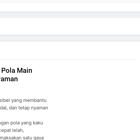
 Pola Main
Nyaman
ksibel yang membantu
dal, dan tetap nyaman
engan pola yang kaku
epat lelah,
emaksakan satu gaya