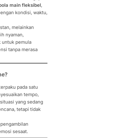
pola main fleksibel
,
engan kondisi, waktu,
nstan, melainkan
ih nyaman,
ok untuk pemula
ensi tanpa merasa
ne?
 terpaku pada satu
nyesuaikan tempo,
 situasi yang sedang
ncana, tetapi tidak
 pengambilan
emosi sesaat.