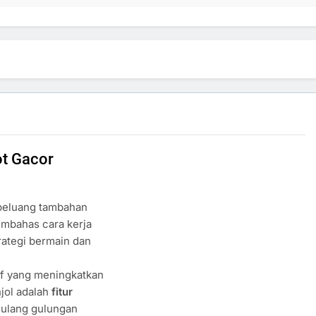
ot Gacor
 peluang tambahan
embahas cara kerja
rategi bermain dan
tif yang meningkatkan
njol adalah
fitur
 ulang gulungan