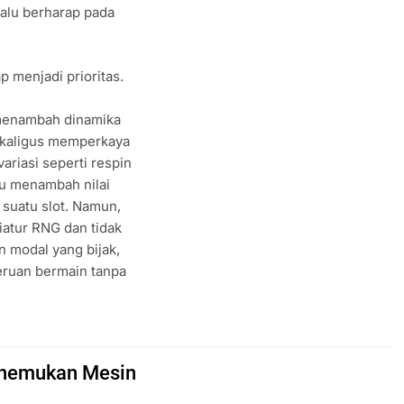
lalu berharap pada
p menjadi prioritas.
 menambah dinamika
ekaligus memperkaya
riasi seperti respin
mpu menambah nilai
suatu slot. Namun,
iatur RNG dan tidak
 modal yang bijak,
eruan bermain tanpa
Menemukan Mesin