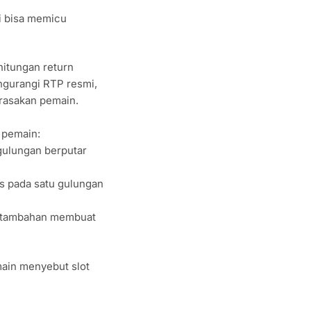
pi bisa memicu
hitungan return
ngurangi RTP resmi,
rasakan pemain.
 pemain:
 gulungan berputar
 pada satu gulungan
tambahan membuat
main menyebut slot