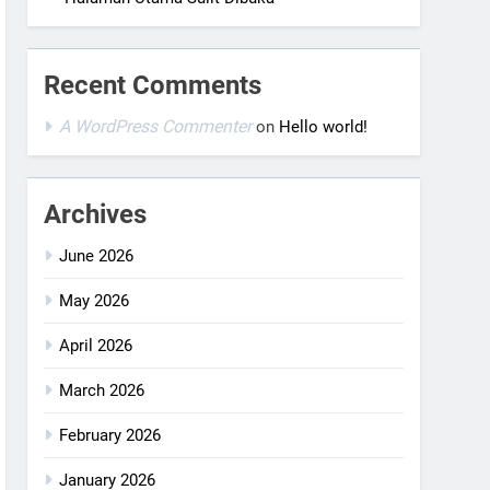
Recent Comments
A WordPress Commenter
on
Hello world!
Archives
June 2026
May 2026
April 2026
March 2026
February 2026
January 2026