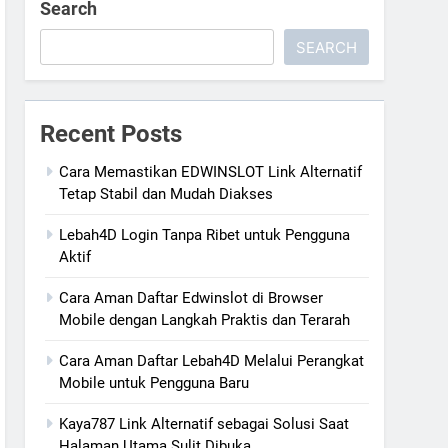
Search
SEARCH
Recent Posts
Cara Memastikan EDWINSLOT Link Alternatif
Tetap Stabil dan Mudah Diakses
Lebah4D Login Tanpa Ribet untuk Pengguna
Aktif
Cara Aman Daftar Edwinslot di Browser
Mobile dengan Langkah Praktis dan Terarah
Cara Aman Daftar Lebah4D Melalui Perangkat
Mobile untuk Pengguna Baru
Kaya787 Link Alternatif sebagai Solusi Saat
Halaman Utama Sulit Dibuka