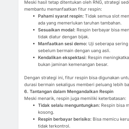
Meski hasil tetap ditentukan oleh RNG, strategi se
membantu memanfaatkan fitur respin:
Pahami syarat respin:
Tidak semua slot memb
ada yang memerlukan taruhan tambahan.
Sesuaikan modal:
Respin berbayar bisa meng
tidak diatur dengan bijak.
Manfaatkan sesi demo:
Uji seberapa sering
sebelum bermain dengan uang asli.
Kendalikan ekspektasi:
Respin meningkatkan
bukan jaminan kemenangan besar.
Dengan strategi ini, fitur respin bisa digunakan u
durasi bermain sekaligus memberi peluang lebih ba
6. Tantangan dalam Mengandalkan Respin
Meski menarik, respin juga memiliki keterbatasan:
Tidak selalu menguntungkan:
Respin bisa m
kosong.
Respin berbayar berisiko:
Bisa memicu kerug
tidak terkontrol.