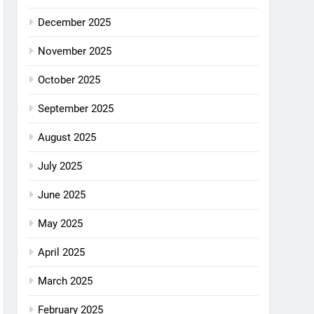
December 2025
November 2025
October 2025
September 2025
August 2025
July 2025
June 2025
May 2025
April 2025
March 2025
February 2025