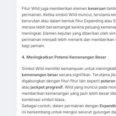
Fitur Wild juga memberikan elemen
keseruan
tamb
permainan. Ketika simbol Wild muncul, terutama ke
berurutan atau dalam bentuk fitur Expanding atau 
merasa lebih bersemangat karena peluang kemen
meningkat. Elemen kejutan yang diberikan oleh si
permainan menjadi lebih menarik dan memberikan s
bagi pemain.
4.
Meningkatkan Potensi Kemenangan Besar
Simbol Wild memiliki kemampuan untuk meningka
kemenangan besar
secara signifikan. Terutama jik
digabungkan dengan fitur-fitur lain seperti
putaran 
atau
jackpot progresif
. Wild yang muncul pada mo
memberikan kemenangan yang jauh lebih besar di
kombinasi simbol biasa.
Sebagai contoh, dalam permainan dengan
Expandi
ini berkembang untuk mengisi seluruh gulungan d