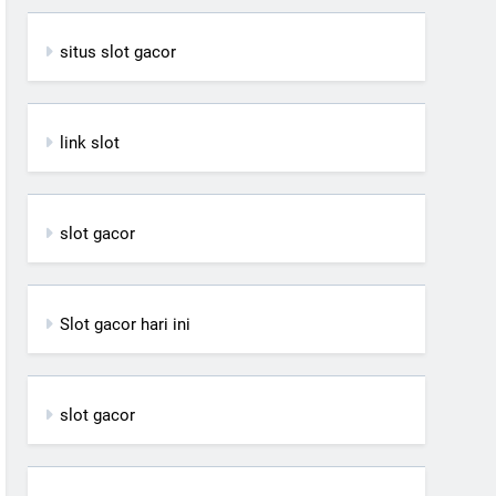
situs slot gacor
link slot
slot gacor
Slot gacor hari ini
slot gacor