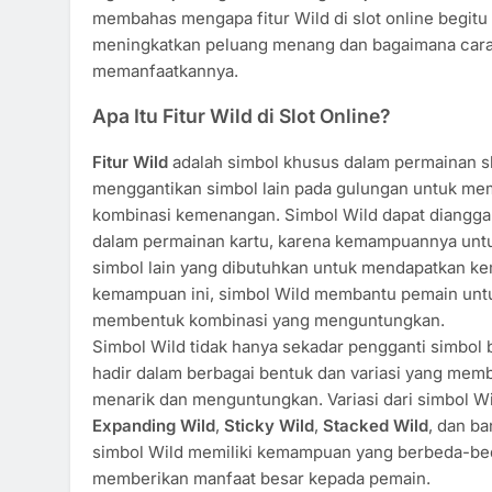
membahas mengapa fitur Wild di slot online begitu
meningkatkan peluang menang dan bagaimana cara 
memanfaatkannya.
Apa Itu Fitur Wild di Slot Online?
Fitur Wild
adalah simbol khusus dalam permainan sl
menggantikan simbol lain pada gulungan untuk m
kombinasi kemenangan. Simbol Wild dapat dianggap
dalam permainan kartu, karena kemampuannya unt
simbol lain yang dibutuhkan untuk mendapatkan 
kemampuan ini, simbol Wild membantu pemain untu
membentuk kombinasi yang menguntungkan.
Simbol Wild tidak hanya sekadar pengganti simbol 
hadir dalam berbagai bentuk dan variasi yang mem
menarik dan menguntungkan. Variasi dari simbol Wi
Expanding Wild
,
Sticky Wild
,
Stacked Wild
, dan ba
simbol Wild memiliki kemampuan yang berbeda-be
memberikan manfaat besar kepada pemain.