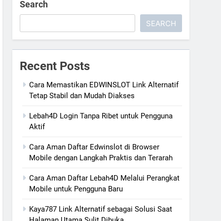
Search
SEARCH
Recent Posts
Cara Memastikan EDWINSLOT Link Alternatif
Tetap Stabil dan Mudah Diakses
Lebah4D Login Tanpa Ribet untuk Pengguna
Aktif
Cara Aman Daftar Edwinslot di Browser
Mobile dengan Langkah Praktis dan Terarah
Cara Aman Daftar Lebah4D Melalui Perangkat
Mobile untuk Pengguna Baru
Kaya787 Link Alternatif sebagai Solusi Saat
Halaman Utama Sulit Dibuka