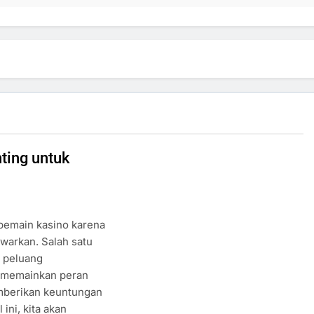
nting untuk
 pemain kasino karena
warkan. Salah satu
n peluang
d memainkan peran
emberikan keuntungan
 ini, kita akan