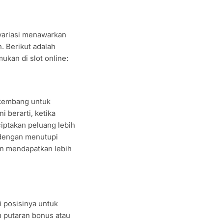
 variasi menawarkan
 Berikut adalah
kan di slot online:
rkembang untuk
 berarti, ketika
iptakan peluang lebih
dengan menutupi
in mendapatkan lebih
i posisinya untuk
am putaran bonus atau