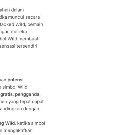
ahan dalam
tika muncul secara
Stacked Wild, pemain
angan mereka
mbol Wild membuat
ensasi tersendiri
tkan
potensi
a simbol Wild
gratis
,
pengganda
,
men yang tepat dapat
bandingkan dengan
ng Wild
, ketika simbol
an mengaktifkan