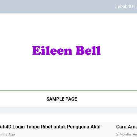
Lebah4D Lo
Cara Aman Daftar Edwinslot di Browser Mobi
Cara Aman Daftar Lebah4D Melalui 
Cara Memastikan EDWINSLOT Link Alter
Lebah4D Lo
Cara Aman Daftar Edwinslot di Browser Mobi
een Bell
nspirasi Gaya Hidup Dan Konten Menarik Di Blog Eileen Bell.
Cara Aman Daftar Lebah4D Melalui 
SAMPLE PAGE
anpa Ribet untuk Pengguna Aktif
Cara Aman Daftar Edwi
2 Months Ago