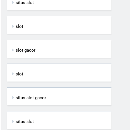
situs slot
slot
slot gacor
slot
situs slot gacor
situs slot