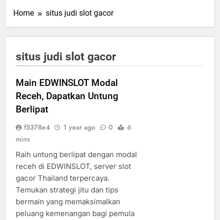
Home
situs judi slot gacor
situs judi slot gacor
Main EDWINSLOT Modal
Receh, Dapatkan Untung
Berlipat
f5378e4
1 year ago
0
6
mins
Raih untung berlipat dengan modal
receh di EDWINSLOT, server slot
gacor Thailand terpercaya.
Temukan strategi jitu dan tips
bermain yang memaksimalkan
peluang kemenangan bagi pemula