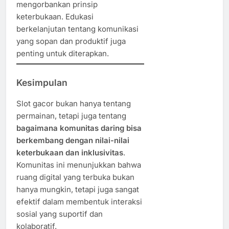
mengorbankan prinsip
keterbukaan. Edukasi
berkelanjutan tentang komunikasi
yang sopan dan produktif juga
penting untuk diterapkan.
Kesimpulan
Slot gacor bukan hanya tentang
permainan, tetapi juga tentang
bagaimana komunitas daring bisa
berkembang dengan nilai-nilai
keterbukaan dan inklusivitas
.
Komunitas ini menunjukkan bahwa
ruang digital yang terbuka bukan
hanya mungkin, tetapi juga sangat
efektif dalam membentuk interaksi
sosial yang suportif dan
kolaboratif.