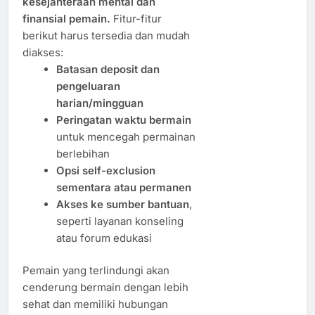
kesejahteraan mental dan
finansial pemain.
Fitur-fitur
berikut harus tersedia dan mudah
diakses:
Batasan deposit dan
pengeluaran
harian/mingguan
Peringatan waktu bermain
untuk mencegah permainan
berlebihan
Opsi self-exclusion
sementara atau permanen
Akses ke sumber bantuan
,
seperti layanan konseling
atau forum edukasi
Pemain yang terlindungi akan
cenderung bermain dengan lebih
sehat dan memiliki hubungan