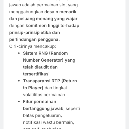
jawab adalah permainan slot yang
menggabungkan
desain menarik
dan peluang menang yang wajar
dengan
komitmen tinggi terhadap
prinsip-prinsip etika dan
perlindungan pengguna.
Ciri-cirinya mencakup:
Sistem RNG (Random
Number Generator) yang
telah diaudit dan
tersertifikasi
Transparansi RTP (Return
to Player)
dan tingkat
volatilitas permainan
Fitur permainan
bertanggung jawab
, seperti
batas pengeluaran,
notifikasi waktu bermain,