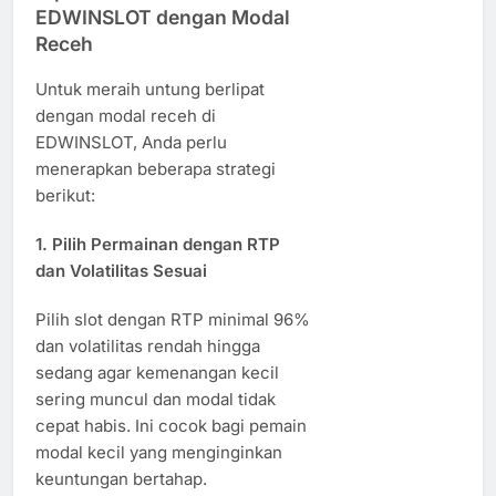
EDWINSLOT dengan Modal
Receh
Untuk meraih untung berlipat
dengan modal receh di
EDWINSLOT, Anda perlu
menerapkan beberapa strategi
berikut:
1. Pilih Permainan dengan RTP
dan Volatilitas Sesuai
Pilih slot dengan RTP minimal 96%
dan volatilitas rendah hingga
sedang agar kemenangan kecil
sering muncul dan modal tidak
cepat habis. Ini cocok bagi pemain
modal kecil yang menginginkan
keuntungan bertahap.