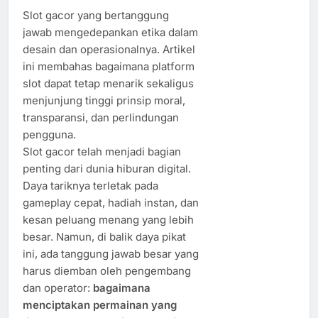
Slot gacor yang bertanggung
jawab mengedepankan etika dalam
desain dan operasionalnya. Artikel
ini membahas bagaimana platform
slot dapat tetap menarik sekaligus
menjunjung tinggi prinsip moral,
transparansi, dan perlindungan
pengguna.
Slot gacor telah menjadi bagian
penting dari dunia hiburan digital.
Daya tariknya terletak pada
gameplay cepat, hadiah instan, dan
kesan peluang menang yang lebih
besar. Namun, di balik daya pikat
ini, ada tanggung jawab besar yang
harus diemban oleh pengembang
dan operator:
bagaimana
menciptakan permainan yang