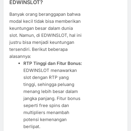
EDWINSLOT?
Banyak orang beranggapan bahwa
modal kecil tidak bisa memberikan
keuntungan besar dalam dunia
slot. Namun, di EDWINSLOT, hal ini
justru bisa menjadi keuntungan
tersendiri. Berikut beberapa
alasannya:
RTP Tinggi dan Fitur Bonus:
EDWINSLOT menawarkan
slot dengan RTP yang
tinggi, sehingga peluang
menang lebih besar dalam
jangka panjang. Fitur bonus
seperti free spins dan
multipliers menambah
potensi kemenangan
berlipat.