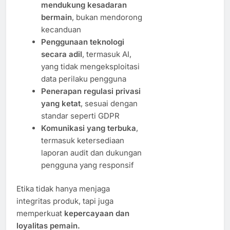
mendukung kesadaran
bermain
, bukan mendorong
kecanduan
Penggunaan teknologi
secara adil
, termasuk AI,
yang tidak mengeksploitasi
data perilaku pengguna
Penerapan regulasi privasi
yang ketat
, sesuai dengan
standar seperti GDPR
Komunikasi yang terbuka
,
termasuk ketersediaan
laporan audit dan dukungan
pengguna yang responsif
Etika tidak hanya menjaga
integritas produk, tapi juga
memperkuat
kepercayaan dan
loyalitas pemain.