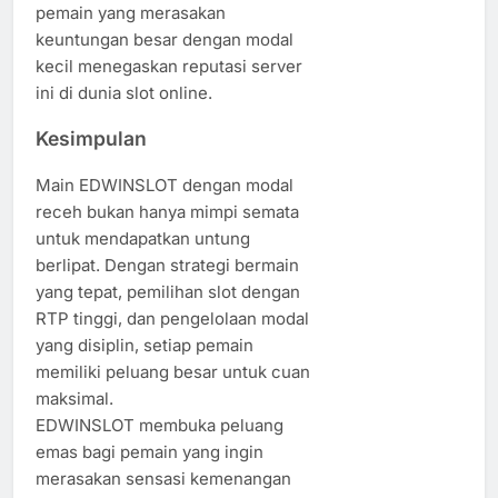
pemain yang merasakan
keuntungan besar dengan modal
kecil menegaskan reputasi server
ini di dunia slot online.
Kesimpulan
Main EDWINSLOT dengan modal
receh bukan hanya mimpi semata
untuk mendapatkan untung
berlipat. Dengan strategi bermain
yang tepat, pemilihan slot dengan
RTP tinggi, dan pengelolaan modal
yang disiplin, setiap pemain
memiliki peluang besar untuk cuan
maksimal.
EDWINSLOT membuka peluang
emas bagi pemain yang ingin
merasakan sensasi kemenangan