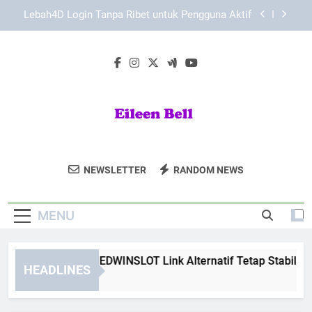
Skip
Cara Aman Daftar Edwinslot di Browser Mobile
to
dengan Langkah Praktis dan Terarah
content
Cara Aman Daftar Lebah4D Melalui Perangkat
Mobile untuk Pengguna Baru
Cara Memastikan EDWINSLOT Link Alternatif
Tetap Stabil dan Mudah Diakses
Lebah4D Login Tanpa Ribet untuk Pengguna Aktif
Cara Aman Daftar Edwinslot di Browser Mobile
dengan Langkah Praktis dan Terarah
Eileen Bell
Dapatkan Inspirasi Gaya Hidup Dan Konten
Cara Aman Daftar Lebah4D Melalui Perangkat
NEWSLETTER
RANDOM NEWS
Mobile untuk Pengguna Baru
Menarik Di Blog Eileen Bell.
MENU
ra Memastikan EDWINSLOT Link Alternatif Tetap Stabil dan M
HEADLINES
Month Ago