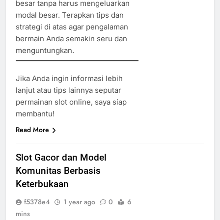
besar tanpa harus mengeluarkan
modal besar. Terapkan tips dan
strategi di atas agar pengalaman
bermain Anda semakin seru dan
menguntungkan.
Jika Anda ingin informasi lebih
lanjut atau tips lainnya seputar
permainan slot online, saya siap
membantu!
Read More
Slot Gacor dan Model
Komunitas Berbasis
Keterbukaan
f5378e4
1 year ago
0
6
mins