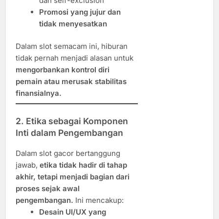
dan self-exclusion
Promosi yang jujur dan
tidak menyesatkan
Dalam slot semacam ini, hiburan
tidak pernah menjadi alasan untuk
mengorbankan kontrol diri
pemain atau merusak stabilitas
finansialnya.
2. Etika sebagai Komponen
Inti dalam Pengembangan
Dalam slot gacor bertanggung
jawab,
etika tidak hadir di tahap
akhir, tetapi menjadi bagian dari
proses sejak awal
pengembangan.
Ini mencakup:
Desain UI/UX yang