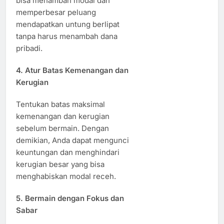
bisa menambah modal dan
memperbesar peluang
mendapatkan untung berlipat
tanpa harus menambah dana
pribadi.
4. Atur Batas Kemenangan dan
Kerugian
Tentukan batas maksimal
kemenangan dan kerugian
sebelum bermain. Dengan
demikian, Anda dapat mengunci
keuntungan dan menghindari
kerugian besar yang bisa
menghabiskan modal receh.
5. Bermain dengan Fokus dan
Sabar