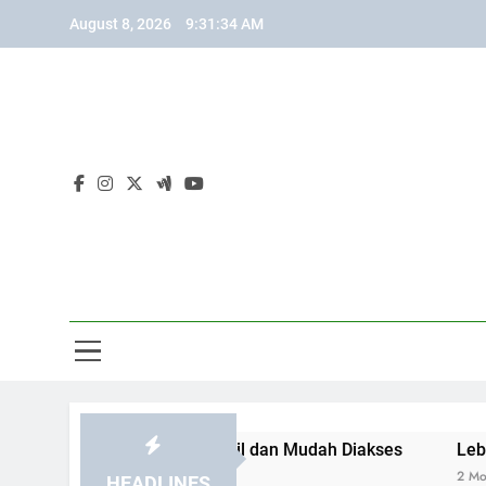
Skip
August 8, 2026
9:31:35 AM
to
content
Eil
Dapatkan I
rnatif Tetap Stabil dan Mudah Diakses
Lebah4D Login T
2 Months Ago
HEADLINES