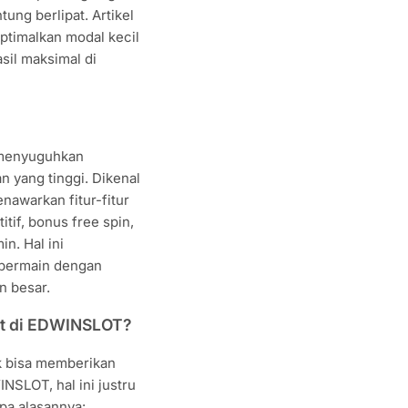
ng berlipat. Artikel
timalkan modal kecil
sil maksimal di
 menyuguhkan
 yang tinggi. Dikenal
nawarkan fitur-fitur
tif, bonus free spin,
n. Hal ini
 bermain dengan
n besar.
at di EDWINSLOT?
k bisa memberikan
NSLOT, hal ini justru
pa alasannya: