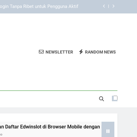
gin Tanpa Ribet untuk Pengguna Aktif
le dengan Langkah Praktis dan Terarah
Perangkat Mobile untuk Pengguna Baru
natif Tetap Stabil dan Mudah Diakses
NEWSLETTER
RANDOM NEWS
gin Tanpa Ribet untuk Pengguna Aktif
le dengan Langkah Praktis dan Terarah
Perangkat Mobile untuk Pengguna Baru
inslot di Browser Mobile dengan Langkah Praktis dan Terara