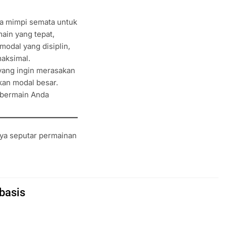
 mimpi semata untuk
ain yang tepat,
modal yang disiplin,
maksimal.
ang ingin merasakan
an modal besar.
n bermain Anda
nnya seputar permainan
basis