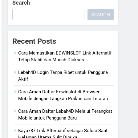
Search
SEARCH
Recent Posts
Cara Memastikan EDWINSLOT Link Alternatif
Tetap Stabil dan Mudah Diakses
Lebah4D Login Tanpa Ribet untuk Pengguna
Aktif
Cara Aman Daftar Edwinslot di Browser
Mobile dengan Langkah Praktis dan Terarah
Cara Aman Daftar Lebah4D Melalui Perangkat
Mobile untuk Pengguna Baru
Kaya787 Link Alternatif sebagai Solusi Saat
Halaman Utama Sulit Dibuka