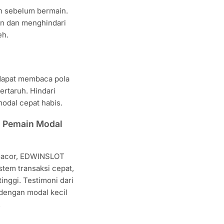
n sebelum bermain.
n dan menghindari
eh.
 dapat membaca pola
rtaruh. Hindari
odal cepat habis.
a Pemain Modal
t gacor, EDWINSLOT
stem transaksi cepat,
inggi. Testimoni dari
dengan modal kecil
.