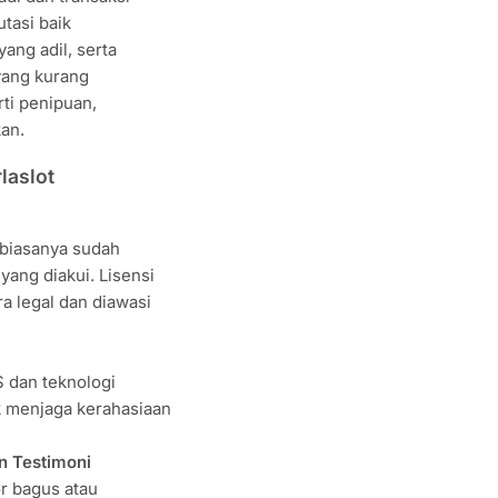
utasi baik
ang adil, serta
yang kurang
ti penipuan,
an.
laslot
 biasanya sudah
 yang diakui. Lisensi
a legal dan diawasi
 dan teknologi
uk menjaga kerahasiaan
n Testimoni
or bagus atau