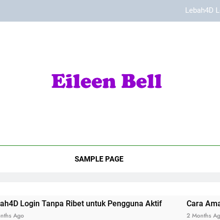
Lebah4D Lo
Cara Aman Daftar Edwinslot di Browser Mobi
Cara Aman Daftar Lebah4D Melalui 
Cara Memastikan EDWINSLOT Link Alter
Lebah4D Lo
Cara Aman Daftar Edwinslot di Browser Mobi
een Bell
nspirasi Gaya Hidup Dan Konten Menarik Di Blog Eileen Bell.
Cara Aman Daftar Lebah4D Melalui 
SAMPLE PAGE
anpa Ribet untuk Pengguna Aktif
Cara Aman Daftar Edw
2 Months Ago