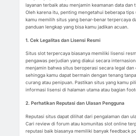
layanan terbaik atau menjamin keamanan data dan t
Oleh karena itu, penting mengetahui beberapa tip
kamu memilih situs yang benar-benar terpercaya da
panduan lengkap yang bisa kamu jadikan acuan.
1. Cek Legalitas dan Lisensi Resmi
Situs slot terpercaya biasanya memiliki lisensi res
pengawas perjudian yang diakui secara internasional
menjamin bahwa situs beroperasi secara legal dan 
sehingga kamu dapat bermain dengan tenang tanpa 
curang atau penipuan. Pastikan situs yang kamu p
informasi lisensi di halaman utama atau bagian foote
2. Perhatikan Reputasi dan Ulasan Pengguna
Reputasi situs dapat dilihat dari pengalaman dan ul
Cari review di forum atau komunitas slot online te
reputasi baik biasanya memiliki banyak feedback po