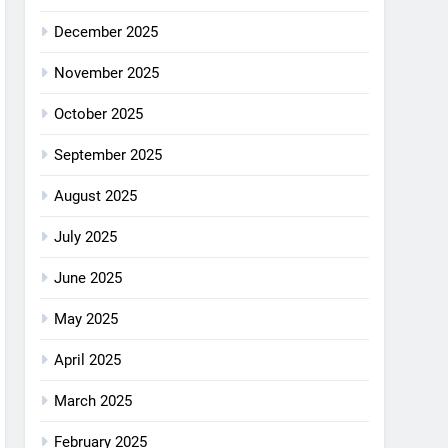
December 2025
November 2025
October 2025
September 2025
August 2025
July 2025
June 2025
May 2025
April 2025
March 2025
February 2025