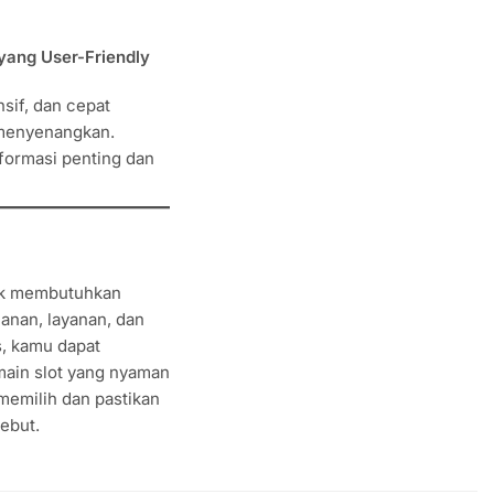
 yang User-Friendly
sif, dan cepat
 menyenangkan.
ormasi penting dan
aik membutuhkan
manan, layanan, dan
s, kamu dapat
main slot yang nyaman
memilih dan pastikan
ebut.