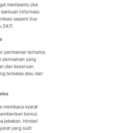
gat membantu jika
bantuan informasi.
ikasi seperti live
 24/7.
a
der permainan ternama
am permainan yang
an dan keseruan
ng terbatas atau dari
elas
s membaca syarat
 memberikan bonus
a jebakan. Hindari
arat yang sulit