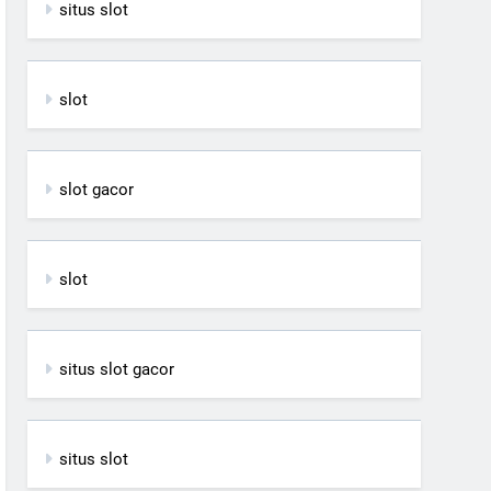
situs slot
slot
slot gacor
slot
situs slot gacor
situs slot