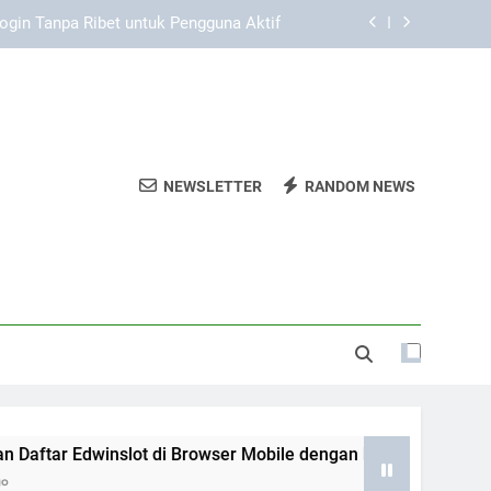
gin Tanpa Ribet untuk Pengguna Aktif
le dengan Langkah Praktis dan Terarah
Perangkat Mobile untuk Pengguna Baru
natif Tetap Stabil dan Mudah Diakses
NEWSLETTER
RANDOM NEWS
gin Tanpa Ribet untuk Pengguna Aktif
le dengan Langkah Praktis dan Terarah
Perangkat Mobile untuk Pengguna Baru
inslot di Browser Mobile dengan Langkah Praktis dan Terarah