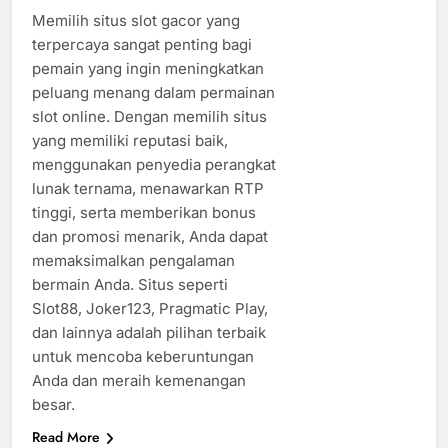
Memilih situs slot gacor yang
terpercaya sangat penting bagi
pemain yang ingin meningkatkan
peluang menang dalam permainan
slot online. Dengan memilih situs
yang memiliki reputasi baik,
menggunakan penyedia perangkat
lunak ternama, menawarkan RTP
tinggi, serta memberikan bonus
dan promosi menarik, Anda dapat
memaksimalkan pengalaman
bermain Anda. Situs seperti
Slot88, Joker123, Pragmatic Play,
dan lainnya adalah pilihan terbaik
untuk mencoba keberuntungan
Anda dan meraih kemenangan
besar.
Read More