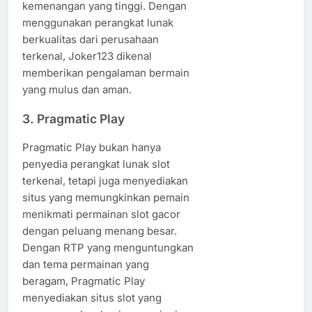
kemenangan yang tinggi. Dengan
menggunakan perangkat lunak
berkualitas dari perusahaan
terkenal, Joker123 dikenal
memberikan pengalaman bermain
yang mulus dan aman.
3.
Pragmatic Play
Pragmatic Play bukan hanya
penyedia perangkat lunak slot
terkenal, tetapi juga menyediakan
situs yang memungkinkan pemain
menikmati permainan slot gacor
dengan peluang menang besar.
Dengan RTP yang menguntungkan
dan tema permainan yang
beragam, Pragmatic Play
menyediakan situs slot yang