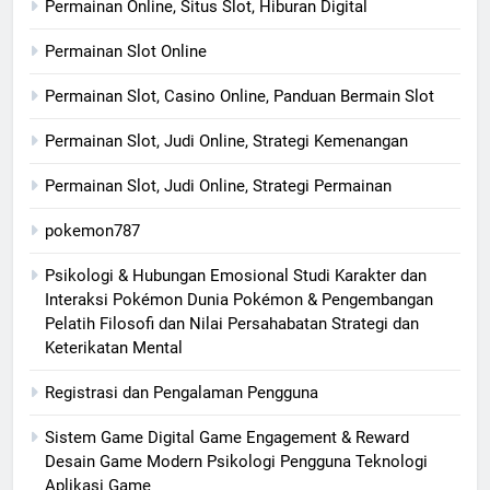
Permainan Online, Situs Slot, Hiburan Digital
Permainan Slot Online
Permainan Slot, Casino Online, Panduan Bermain Slot
Permainan Slot, Judi Online, Strategi Kemenangan
Permainan Slot, Judi Online, Strategi Permainan
pokemon787
Psikologi & Hubungan Emosional Studi Karakter dan
Interaksi Pokémon Dunia Pokémon & Pengembangan
Pelatih Filosofi dan Nilai Persahabatan Strategi dan
Keterikatan Mental
Registrasi dan Pengalaman Pengguna
Sistem Game Digital Game Engagement & Reward
Desain Game Modern Psikologi Pengguna Teknologi
Aplikasi Game