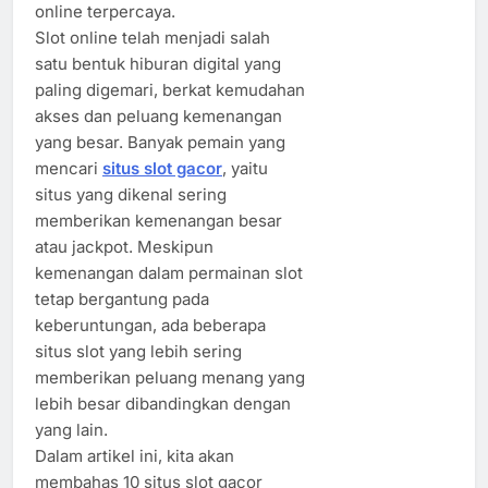
online terpercaya.
Slot online telah menjadi salah
satu bentuk hiburan digital yang
paling digemari, berkat kemudahan
akses dan peluang kemenangan
yang besar. Banyak pemain yang
mencari
situs slot gacor
, yaitu
situs yang dikenal sering
memberikan kemenangan besar
atau jackpot. Meskipun
kemenangan dalam permainan slot
tetap bergantung pada
keberuntungan, ada beberapa
situs slot yang lebih sering
memberikan peluang menang yang
lebih besar dibandingkan dengan
yang lain.
Dalam artikel ini, kita akan
membahas 10 situs slot gacor