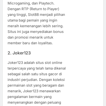
Microgaming, dan Playtech.
Dengan RTP (Return to Player)
yang tinggi, Slot88 menjadi pilihan
utama bagi pemain yang ingin
meraih kemenangan lebih sering.
Situs ini juga menyediakan bonus
dan promosi menarik untuk
member baru dan loyalitas.
2.
Joker123
Joker123 adalah situs slot online
terpercaya yang telah lama dikenal
sebagai salah satu situs gacor di
industri perjudian. Dengan koleksi
permainan slot yang beragam dan
menarik, Joker123 menawarkan
pengalaman bermain yang
menyenangkan dengan peluang