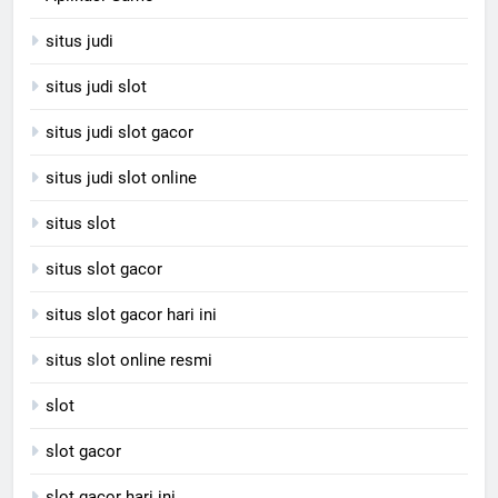
situs judi
situs judi slot
situs judi slot gacor
situs judi slot online
situs slot
situs slot gacor
situs slot gacor hari ini
situs slot online resmi
slot
slot gacor
slot gacor hari ini