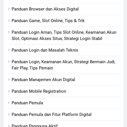
Panduan Browser dan Akses Digital
Panduan Game, Slot Online, Tips & Trik
Panduan Login Aman, Tips Slot Online, Keamanan Akun
Slot, Optimasi Akses Situs, Strategi Login Stabil
Panduan Login dan Masalah Teknis
Panduan Login, Keamanan Akun, Strategi Bermain Judi,
Fair Play, Tips Pemain
Panduan Manajemen Akun Digital
Panduan Mobile Registration
Panduan Pemula
Panduan Pemula dan Fitur Platform Digital
Panduan Pengguna Aktif