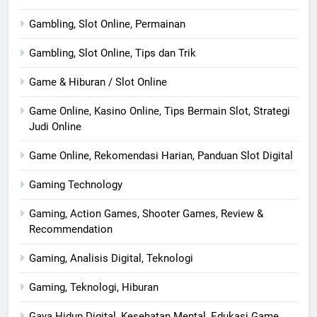
Gambling, Slot Online, Permainan
Gambling, Slot Online, Tips dan Trik
Game & Hiburan / Slot Online
Game Online, Kasino Online, Tips Bermain Slot, Strategi
Judi Online
Game Online, Rekomendasi Harian, Panduan Slot Digital
Gaming Technology
Gaming, Action Games, Shooter Games, Review &
Recommendation
Gaming, Analisis Digital, Teknologi
Gaming, Teknologi, Hiburan
Gaya Hidup Digital, Kesehatan Mental, Edukasi Game,