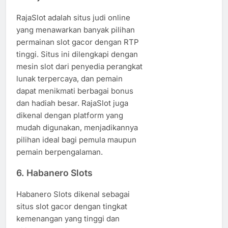
RajaSlot adalah situs judi online
yang menawarkan banyak pilihan
permainan slot gacor dengan RTP
tinggi. Situs ini dilengkapi dengan
mesin slot dari penyedia perangkat
lunak terpercaya, dan pemain
dapat menikmati berbagai bonus
dan hadiah besar. RajaSlot juga
dikenal dengan platform yang
mudah digunakan, menjadikannya
pilihan ideal bagi pemula maupun
pemain berpengalaman.
6.
Habanero Slots
Habanero Slots dikenal sebagai
situs slot gacor dengan tingkat
kemenangan yang tinggi dan