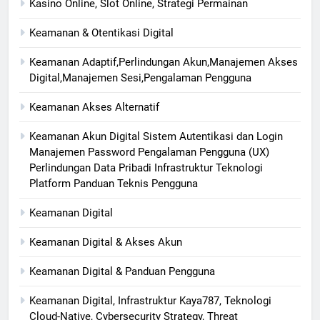
Kasino Online, Slot Online, Strategi Permainan
Keamanan & Otentikasi Digital
Keamanan Adaptif,Perlindungan Akun,Manajemen Akses
Digital,Manajemen Sesi,Pengalaman Pengguna
Keamanan Akses Alternatif
Keamanan Akun Digital Sistem Autentikasi dan Login
Manajemen Password Pengalaman Pengguna (UX)
Perlindungan Data Pribadi Infrastruktur Teknologi
Platform Panduan Teknis Pengguna
Keamanan Digital
Keamanan Digital & Akses Akun
Keamanan Digital & Panduan Pengguna
Keamanan Digital, Infrastruktur Kaya787, Teknologi
Cloud-Native, Cybersecurity Strategy, Threat