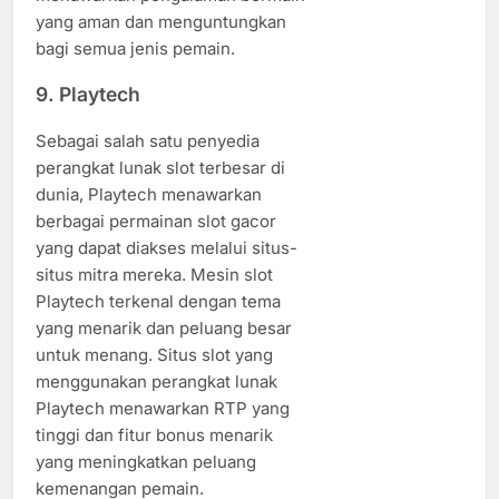
yang aman dan menguntungkan
bagi semua jenis pemain.
9.
Playtech
Sebagai salah satu penyedia
perangkat lunak slot terbesar di
dunia, Playtech menawarkan
berbagai permainan slot gacor
yang dapat diakses melalui situs-
situs mitra mereka. Mesin slot
Playtech terkenal dengan tema
yang menarik dan peluang besar
untuk menang. Situs slot yang
menggunakan perangkat lunak
Playtech menawarkan RTP yang
tinggi dan fitur bonus menarik
yang meningkatkan peluang
kemenangan pemain.