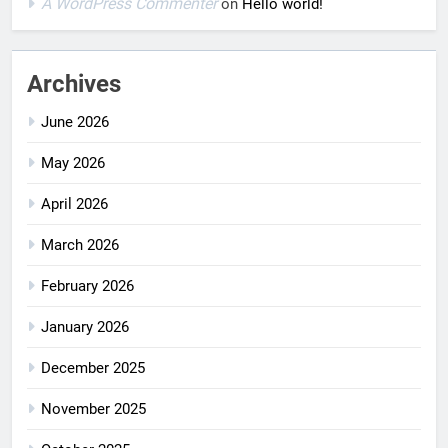
A WordPress Commenter
on
Hello world!
Archives
June 2026
May 2026
April 2026
March 2026
February 2026
January 2026
December 2025
November 2025