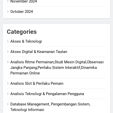
November 2024
October 2024
Categories
Akses & Teknologi
Akses Digital & Keamanan Tautan
Analisis Ritme Permainan,Studi Mesin Digital,Observasi
Jangka Panjang,Perilaku Sistem Interaktif,Dinamika
Permainan Online
Analisis Slot & Perilaku Pemain
Analisis Teknologi & Pengalaman Pengguna
Database Management, Pengembangan Sistem,
Teknologi Informasi