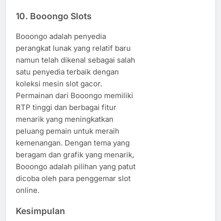
10.
Booongo Slots
Booongo adalah penyedia
perangkat lunak yang relatif baru
namun telah dikenal sebagai salah
satu penyedia terbaik dengan
koleksi mesin slot gacor.
Permainan dari Booongo memiliki
RTP tinggi dan berbagai fitur
menarik yang meningkatkan
peluang pemain untuk meraih
kemenangan. Dengan tema yang
beragam dan grafik yang menarik,
Booongo adalah pilihan yang patut
dicoba oleh para penggemar slot
online.
Kesimpulan