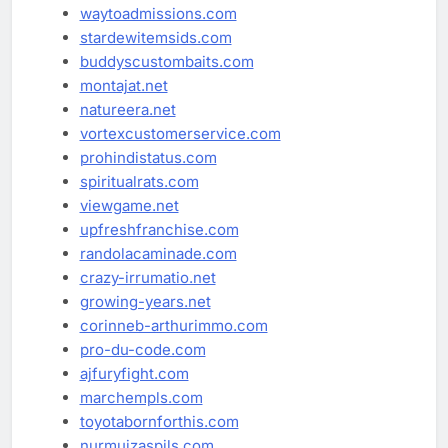
waytoadmissions.com
stardewitemsids.com
buddyscustombaits.com
montajat.net
natureera.net
vortexcustomerservice.com
prohindistatus.com
spiritualrats.com
viewgame.net
upfreshfranchise.com
randolacaminade.com
crazy-irrumatio.net
growing-years.net
corinneb-arthurimmo.com
pro-du-code.com
ajfuryfight.com
marchempls.com
toyotabornforthis.com
nurmuizaspils.com