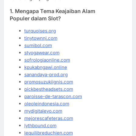
1.
Mengapa Tema Keajaiban Alam
Populer dalam Slot?
turquoises.org
tinytownnj.com
sumibol.com
styogawear.com
sofrologiaonline.com
kpukabngawi.online
sanandaya-prod.org
promosuzukiignis.com
pickbestheadsets.com
paroisse-de-tarascon.com
oleoleindonesia.com
mydigitalevo.com
mejorescafeteras.com
lythbound.com
lequilibreduchien.com