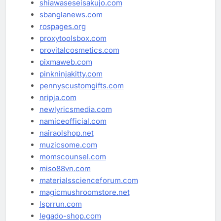
shiawaseseisakujo.com
sbanglanews.com
rospages.org
proxytoolsbox.com
provitalcosmetics.com
pixmaweb.com
pinkninjakitty.com
pennyscustomgifts.com
nripja.com
newlyricsmedia.com
namiceofficial.com
nairaolshop.net
muzicsome.com
momscounsel.com
miso88vn.com
materialsscienceforum.com
magicmushroomstore.net
lsprrun.com
legado-shop.com