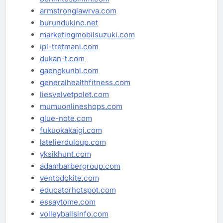
armstronglawrva.com
burundukino.net
marketingmobilsuzuki.com
ipl-tretmani.com
dukan-t.com
gaengkunbl.com
generalhealthfitness.com
liesvelvetpolet.com
mumuonlineshops.com
glue-note.com
fukuokakaigi.com
latelierduloup.com
yksikhunt.com
adambarbergroup.com
ventodokite.com
educatorhotspot.com
essaytome.com
volleyballsinfo.com