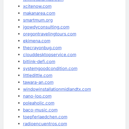
xcitenow.com
makanarea.com
smartmum.org
jgowdyconsulting.com
oregontravelingtours.com
ekimena.com
thecrayonbug.com
clouddesktopservice.com
bitlink-defi.com
systemgoodcondition.com
littledittle.com
tawara-an.com
windowinstallationmidlandtx.com
nano-loo.com
poleaholic.com
baco-music.com
toepferlaedchen.com
radioencuentros.com