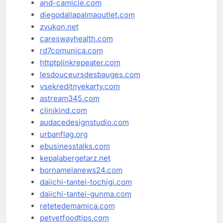
and-camicie.com
diegodallapalmaoutlet.com
zvukon.net
careswayhealth.com
rd7comunica.com
httptplinkrepeater.com
lesdouceursdesbauges.com
vsekreditnyekarty.com
astream345.com
clinikind.com
audacedesignstudio.com
urbanflag.org
ebusinesstalks.com
kepalabergetarz.net
bornamelanews24.com
daiichi-tantei-tochigi.com
daiichi-tantei-gunma.com
retetedemamica.com
petvetfoodtips.com