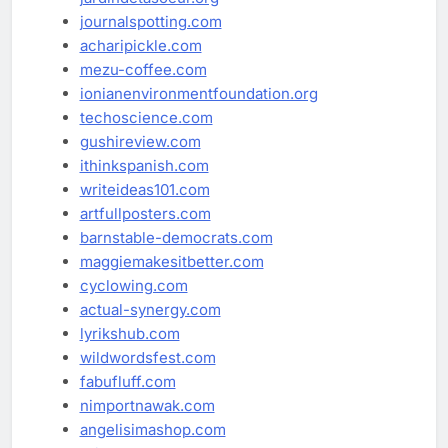
journalspotting.com
acharipickle.com
mezu-coffee.com
ionianenvironmentfoundation.org
techoscience.com
gushireview.com
ithinkspanish.com
writeideas101.com
artfullposters.com
barnstable-democrats.com
maggiemakesitbetter.com
cyclowing.com
actual-synergy.com
lyrikshub.com
wildwordsfest.com
fabufluff.com
nimportnawak.com
angelisimashop.com