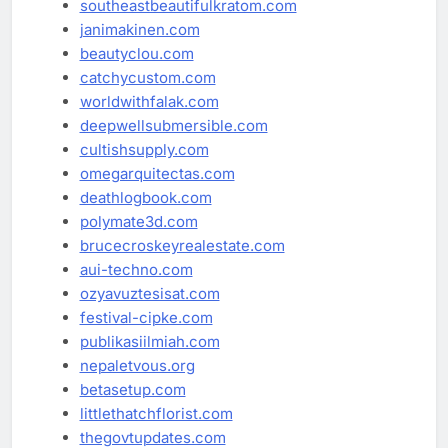
southeastbeautifulkratom.com
janimakinen.com
beautyclou.com
catchycustom.com
worldwithfalak.com
deepwellsubmersible.com
cultishsupply.com
omegarquitectas.com
deathlogbook.com
polymate3d.com
brucecroskeyrealestate.com
aui-techno.com
ozyavuztesisat.com
festival-cipke.com
publikasiilmiah.com
nepaletvous.org
betasetup.com
littlethatchflorist.com
thegovtupdates.com