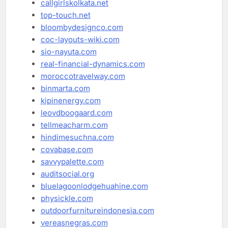
callgirlskolkata.net
top-touch.net
bloombydesignco.com
coc-layouts-wiki.com
sio-nayuta.com
real-financial-dynamics.com
moroccotravelway.com
binmarta.com
kipinenergy.com
leovdboogaard.com
tellmeacharm.com
hindimesuchna.com
covabase.com
savvypalette.com
auditsocial.org
bluelagoonlodgehuahine.com
physickle.com
outdoorfurnitureindonesia.com
vereasnegras.com