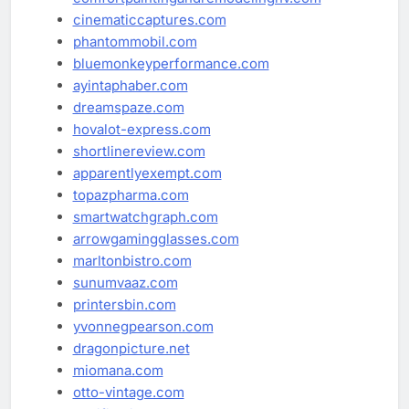
cinematiccaptures.com
phantommobil.com
bluemonkeyperformance.com
ayintaphaber.com
dreamspaze.com
hovalot-express.com
shortlinereview.com
apparentlyexempt.com
topazpharma.com
smartwatchgraph.com
arrowgamingglasses.com
marltonbistro.com
sunumvaaz.com
printersbin.com
yvonnegpearson.com
dragonpicture.net
miomana.com
otto-vintage.com