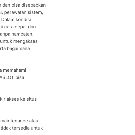
ka dan bisa disebabkan
al, perawatan sistem,
 Dalam kondisi
ui cara cepat dan
tanpa hambatan.
f untuk mengakses
erta bagaimana
ya memahami
ASLOT bisa
ir akses ke situs
 maintenance atau
tidak tersedia untuk