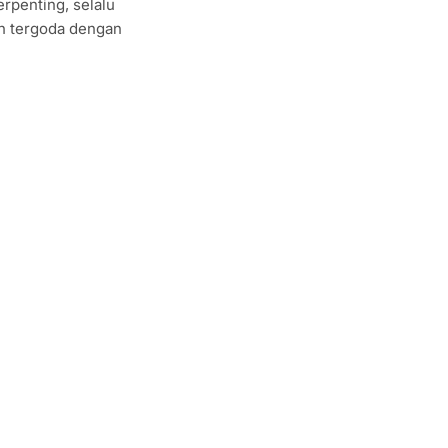
erpenting, selalu
ah tergoda dengan