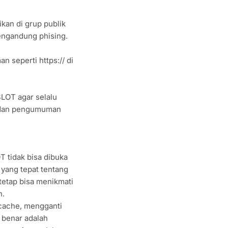
ikan di grup publik
engandung phising.
 seperti https:// di
SLOT agar selalu
f dan pengumuman
 tidak bisa dibuka
yang tepat tentang
tetap bisa menikmati
n.
 cache, mengganti
 benar adalah