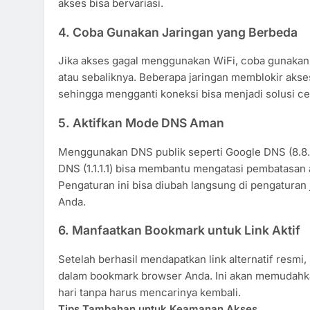
akses bisa bervariasi.
4. Coba Gunakan Jaringan yang Berbeda
Jika akses gagal menggunakan WiFi, coba gunakan j
atau sebaliknya. Beberapa jaringan memblokir akses
sehingga mengganti koneksi bisa menjadi solusi ce
5. Aktifkan Mode DNS Aman
Menggunakan DNS publik seperti Google DNS (8.8.8
DNS (1.1.1.1) bisa membantu mengatasi pembatasan 
Pengaturan ini bisa diubah langsung di pengaturan 
Anda.
6. Manfaatkan Bookmark untuk Link Aktif
Setelah berhasil mendapatkan link alternatif resmi
dalam bookmark browser Anda. Ini akan memudahk
hari tanpa harus mencarinya kembali.
Tips Tambahan untuk Keamanan Akses