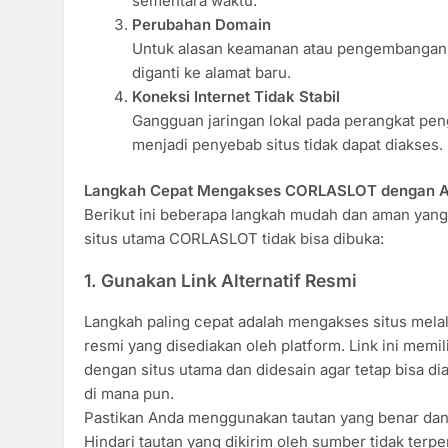
sementara waktu.
Perubahan Domain
Untuk alasan keamanan atau pengembangan,
diganti ke alamat baru.
Koneksi Internet Tidak Stabil
Gangguan jaringan lokal pada perangkat pen
menjadi penyebab situs tidak dapat diakses.
Langkah Cepat Mengakses CORLASLOT dengan 
Berikut ini beberapa langkah mudah dan aman yang 
situs utama CORLASLOT tidak bisa dibuka:
1. Gunakan Link Alternatif Resmi
Langkah paling cepat adalah mengakses situs melalui
resmi yang disediakan oleh platform. Link ini memil
dengan situs utama dan didesain agar tetap bisa d
di mana pun.
Pastikan Anda menggunakan tautan yang benar dan 
Hindari tautan yang dikirim oleh sumber tidak terp