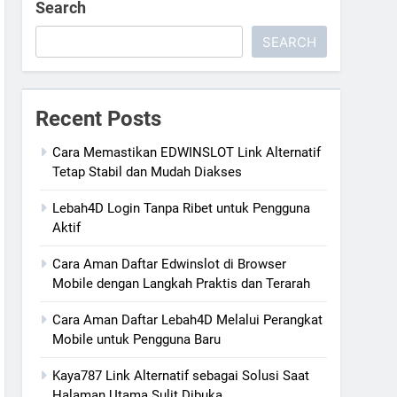
Search
SEARCH
Recent Posts
Cara Memastikan EDWINSLOT Link Alternatif
Tetap Stabil dan Mudah Diakses
Lebah4D Login Tanpa Ribet untuk Pengguna
Aktif
Cara Aman Daftar Edwinslot di Browser
Mobile dengan Langkah Praktis dan Terarah
Cara Aman Daftar Lebah4D Melalui Perangkat
Mobile untuk Pengguna Baru
Kaya787 Link Alternatif sebagai Solusi Saat
Halaman Utama Sulit Dibuka