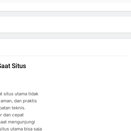
aat Situs
t situs utama tidak
 aman, dan praktis
atan teknis.
r dan cepat
saat mengunjungi
situs utama bisa saja