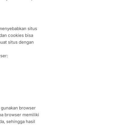
 menyebabkan situs
dan cookies bisa
at situs dengan
ser:
a gunakan browser
apa browser memiliki
a, sehingga hasil