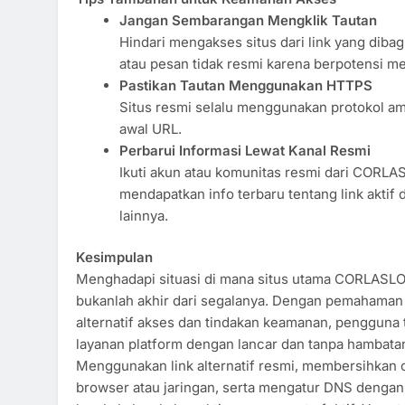
Jangan Sembarangan Mengklik Tautan
Hindari mengakses situs dari link yang dibag
atau pesan tidak resmi karena berpotensi m
Pastikan Tautan Menggunakan HTTPS
Situs resmi selalu menggunakan protokol aman
awal URL.
Perbarui Informasi Lewat Kanal Resmi
Ikuti akun atau komunitas resmi dari CORLA
mendapatkan info terbaru tentang link akti
lainnya.
Kesimpulan
Menghadapi situasi di mana situs utama CORLASLOT
bukanlah akhir dari segalanya. Dengan pemahaman 
alternatif akses dan tindakan keamanan, pengguna 
layanan platform dengan lancar dan tanpa hambata
Menggunakan link alternatif resmi, membersihkan
browser atau jaringan, serta mengatur DNS dengan