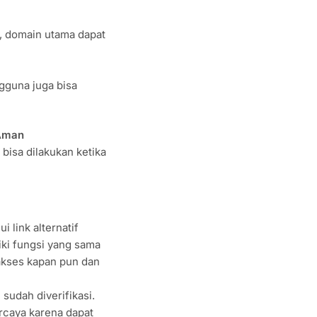
 domain utama dapat
gguna juga bisa
Aman
bisa dilakukan ketika
 link alternatif
iki fungsi yang sama
iakses kapan pun dan
sudah diverifikasi.
ercaya karena dapat