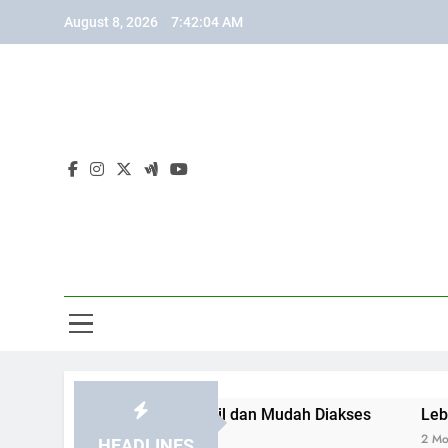
Skip
August 8, 2026
7:42:05 AM
to
content
Eil
Dapatkan I
rnatif Tetap Stabil dan Mudah Diakses
Lebah4D Login 
2 Months Ago
HEADLINES