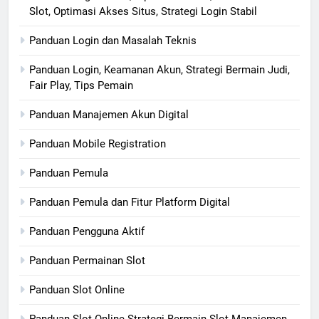
Slot, Optimasi Akses Situs, Strategi Login Stabil
Panduan Login dan Masalah Teknis
Panduan Login, Keamanan Akun, Strategi Bermain Judi,
Fair Play, Tips Pemain
Panduan Manajemen Akun Digital
Panduan Mobile Registration
Panduan Pemula
Panduan Pemula dan Fitur Platform Digital
Panduan Pengguna Aktif
Panduan Permainan Slot
Panduan Slot Online
Panduan Slot Online Strategi Bermain Slot Manajemen