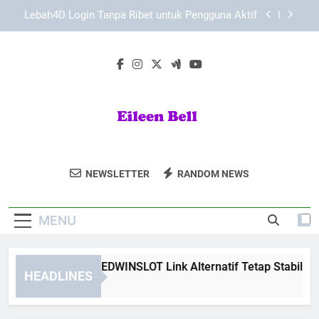
Skip
Cara Aman Daftar Edwinslot di Browser Mobile
to
dengan Langkah Praktis dan Terarah
content
Cara Aman Daftar Lebah4D Melalui Perangkat
Mobile untuk Pengguna Baru
Cara Memastikan EDWINSLOT Link Alternatif
Tetap Stabil dan Mudah Diakses
Lebah4D Login Tanpa Ribet untuk Pengguna Aktif
Cara Aman Daftar Edwinslot di Browser Mobile
dengan Langkah Praktis dan Terarah
Eileen Bell
Dapatkan Inspirasi Gaya Hidup Dan Konten
Cara Aman Daftar Lebah4D Melalui Perangkat
NEWSLETTER
RANDOM NEWS
Mobile untuk Pengguna Baru
Menarik Di Blog Eileen Bell.
MENU
ra Memastikan EDWINSLOT Link Alternatif Tetap Stabil dan M
HEADLINES
Month Ago