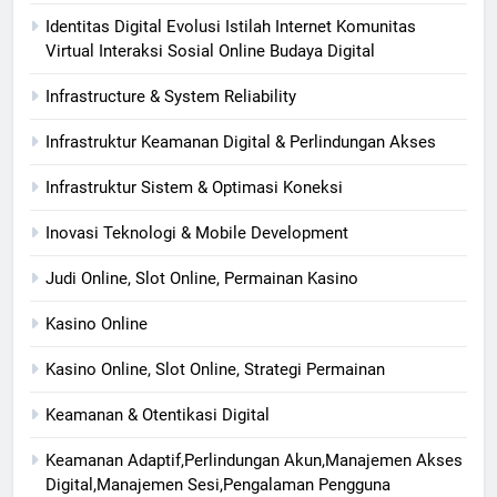
Identitas Digital Evolusi Istilah Internet Komunitas
Virtual Interaksi Sosial Online Budaya Digital
Infrastructure & System Reliability
Infrastruktur Keamanan Digital & Perlindungan Akses
Infrastruktur Sistem & Optimasi Koneksi
Inovasi Teknologi & Mobile Development
Judi Online, Slot Online, Permainan Kasino
Kasino Online
Kasino Online, Slot Online, Strategi Permainan
Keamanan & Otentikasi Digital
Keamanan Adaptif,Perlindungan Akun,Manajemen Akses
Digital,Manajemen Sesi,Pengalaman Pengguna