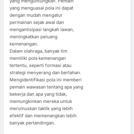
yang menguntungkan. Pemain
yang menguasai pola ini dapat
dengan mudah mengatur
permainan sejak awal dan
mengantisipasi langkah lawan,
meningkatkan peluang
kemenangan.
Dalam olahraga, banyak tim
memiliki pola kemenangan
tertentu, seperti formasi atau
strategi menyerang dan bertahan.
Mengidentifikasi pola ini memberi
pemain wawasan tentang apa yang
bekerja dan apa yang tidak,
memungkinkan mereka untuk
merumuskan taktik yang lebih
efektif dan memenangkan lebih
banyak pertandingan.