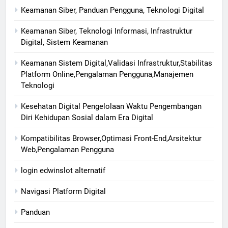
Keamanan Siber, Panduan Pengguna, Teknologi Digital
Keamanan Siber, Teknologi Informasi, Infrastruktur
Digital, Sistem Keamanan
Keamanan Sistem Digital,Validasi Infrastruktur,Stabilitas
Platform Online,Pengalaman Pengguna,Manajemen
Teknologi
Kesehatan Digital Pengelolaan Waktu Pengembangan
Diri Kehidupan Sosial dalam Era Digital
Kompatibilitas Browser,Optimasi Front-End,Arsitektur
Web,Pengalaman Pengguna
login edwinslot alternatif
Navigasi Platform Digital
Panduan