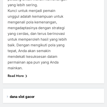
yang lebih sering.
Kunci untuk menjadi pemain
unggul adalah kemampuan untuk
mengenali pola kemenangan,
mengadaptasinya dengan strategi
yang cerdas, dan terus berinovasi
untuk memperoleh hasil yang lebih
baik. Dengan mengikuti pola yang
tepat, Anda akan semakin
mendekati kesuksesan dalam
permainan apa pun yang Anda
mainkan.
Read More
dana slot gacor