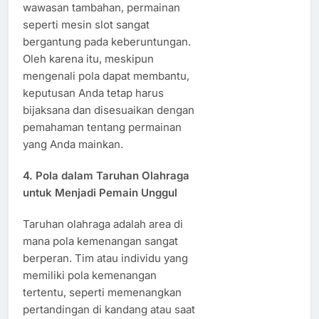
wawasan tambahan, permainan
seperti mesin slot sangat
bergantung pada keberuntungan.
Oleh karena itu, meskipun
mengenali pola dapat membantu,
keputusan Anda tetap harus
bijaksana dan disesuaikan dengan
pemahaman tentang permainan
yang Anda mainkan.
4.
Pola dalam Taruhan Olahraga
untuk Menjadi Pemain Unggul
Taruhan olahraga adalah area di
mana pola kemenangan sangat
berperan. Tim atau individu yang
memiliki pola kemenangan
tertentu, seperti memenangkan
pertandingan di kandang atau saat