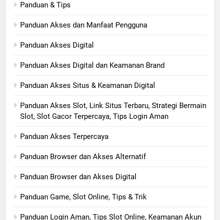
Panduan & Tips
Panduan Akses dan Manfaat Pengguna
Panduan Akses Digital
Panduan Akses Digital dan Keamanan Brand
Panduan Akses Situs & Keamanan Digital
Panduan Akses Slot, Link Situs Terbaru, Strategi Bermain
Slot, Slot Gacor Terpercaya, Tips Login Aman
Panduan Akses Terpercaya
Panduan Browser dan Akses Alternatif
Panduan Browser dan Akses Digital
Panduan Game, Slot Online, Tips & Trik
Panduan Login Aman, Tips Slot Online, Keamanan Akun