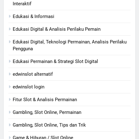
Interaktif
Edukasi & Informasi
Edukasi Digital & Analisis Perilaku Pemain
Edukasi Digital, Teknologi Permainan, Analisis Perilaku
Pengguna
Edukasi Permainan & Strategi Slot Digital
edwinslot alternatif
edwinslot login
Fitur Slot & Analisis Permainan
Gambling, Slot Online, Permainan
Gambling, Slot Online, Tips dan Trik
Game & Hiburan / Slot Online