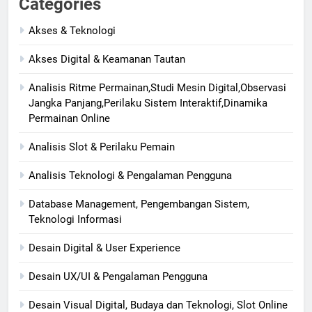
Categories
Akses & Teknologi
Akses Digital & Keamanan Tautan
Analisis Ritme Permainan,Studi Mesin Digital,Observasi
Jangka Panjang,Perilaku Sistem Interaktif,Dinamika
Permainan Online
Analisis Slot & Perilaku Pemain
Analisis Teknologi & Pengalaman Pengguna
Database Management, Pengembangan Sistem,
Teknologi Informasi
Desain Digital & User Experience
Desain UX/UI & Pengalaman Pengguna
Desain Visual Digital, Budaya dan Teknologi, Slot Online