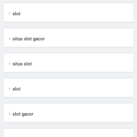
slot
situs slot gacor
situs slot
slot
slot gacor