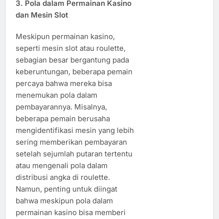
3.
Pola dalam Permainan Kasino
dan Mesin Slot
Meskipun permainan kasino,
seperti mesin slot atau roulette,
sebagian besar bergantung pada
keberuntungan, beberapa pemain
percaya bahwa mereka bisa
menemukan pola dalam
pembayarannya. Misalnya,
beberapa pemain berusaha
mengidentifikasi mesin yang lebih
sering memberikan pembayaran
setelah sejumlah putaran tertentu
atau mengenali pola dalam
distribusi angka di roulette.
Namun, penting untuk diingat
bahwa meskipun pola dalam
permainan kasino bisa memberi