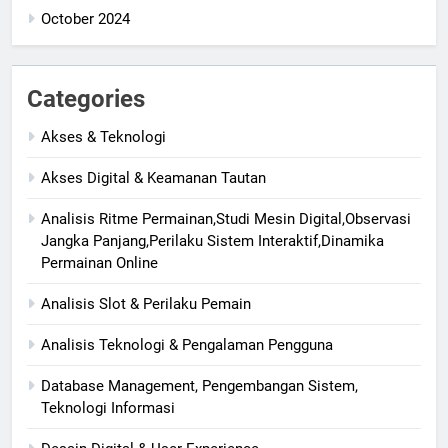
October 2024
Categories
Akses & Teknologi
Akses Digital & Keamanan Tautan
Analisis Ritme Permainan,Studi Mesin Digital,Observasi
Jangka Panjang,Perilaku Sistem Interaktif,Dinamika
Permainan Online
Analisis Slot & Perilaku Pemain
Analisis Teknologi & Pengalaman Pengguna
Database Management, Pengembangan Sistem,
Teknologi Informasi