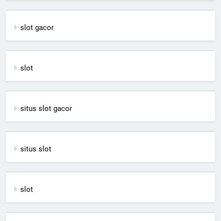
slot gacor
slot
situs slot gacor
situs slot
slot