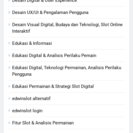
Desain Digital & User Experience
Desain UX/UI & Pengalaman Pengguna
Desain Visual Digital, Budaya dan Teknologi, Slot Online
Interaktif
Edukasi & Informasi
Edukasi Digital & Analisis Perilaku Pemain
Edukasi Digital, Teknologi Permainan, Analisis Perilaku
Pengguna
Edukasi Permainan & Strategi Slot Digital
edwinslot alternatif
edwinslot login
Fitur Slot & Analisis Permainan