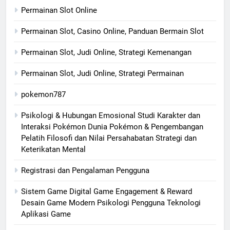
Permainan Slot Online
Permainan Slot, Casino Online, Panduan Bermain Slot
Permainan Slot, Judi Online, Strategi Kemenangan
Permainan Slot, Judi Online, Strategi Permainan
pokemon787
Psikologi & Hubungan Emosional Studi Karakter dan
Interaksi Pokémon Dunia Pokémon & Pengembangan
Pelatih Filosofi dan Nilai Persahabatan Strategi dan
Keterikatan Mental
Registrasi dan Pengalaman Pengguna
Sistem Game Digital Game Engagement & Reward
Desain Game Modern Psikologi Pengguna Teknologi
Aplikasi Game