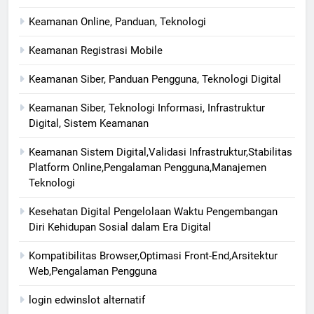
Keamanan Online, Panduan, Teknologi
Keamanan Registrasi Mobile
Keamanan Siber, Panduan Pengguna, Teknologi Digital
Keamanan Siber, Teknologi Informasi, Infrastruktur
Digital, Sistem Keamanan
Keamanan Sistem Digital,Validasi Infrastruktur,Stabilitas
Platform Online,Pengalaman Pengguna,Manajemen
Teknologi
Kesehatan Digital Pengelolaan Waktu Pengembangan
Diri Kehidupan Sosial dalam Era Digital
Kompatibilitas Browser,Optimasi Front-End,Arsitektur
Web,Pengalaman Pengguna
login edwinslot alternatif