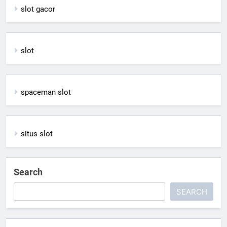
slot gacor
slot
spaceman slot
situs slot
Search
SEARCH