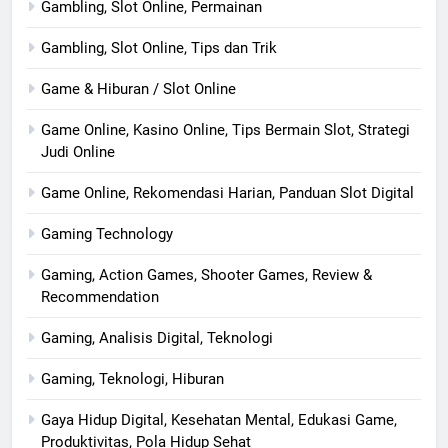
Gambling, Slot Online, Permainan
Gambling, Slot Online, Tips dan Trik
Game & Hiburan / Slot Online
Game Online, Kasino Online, Tips Bermain Slot, Strategi
Judi Online
Game Online, Rekomendasi Harian, Panduan Slot Digital
Gaming Technology
Gaming, Action Games, Shooter Games, Review &
Recommendation
Gaming, Analisis Digital, Teknologi
Gaming, Teknologi, Hiburan
Gaya Hidup Digital, Kesehatan Mental, Edukasi Game,
Produktivitas, Pola Hidup Sehat