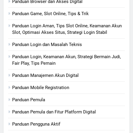
Panduan Browser dan Akses Digital
Panduan Game, Slot Online, Tips & Trik
Panduan Login Aman, Tips Slot Online, Keamanan Akun
Slot, Optimasi Akses Situs, Strategi Login Stabil
Panduan Login dan Masalah Teknis
Panduan Login, Keamanan Akun, Strategi Bermain Judi,
Fair Play, Tips Pemain
Panduan Manajemen Akun Digital
Panduan Mobile Registration
Panduan Pemula
Panduan Pemula dan Fitur Platform Digital
Panduan Pengguna Aktif