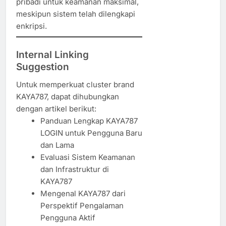
pribadi untuk keamanan maksimal,
meskipun sistem telah dilengkapi
enkripsi.
Internal Linking
Suggestion
Untuk memperkuat cluster brand
KAYA787, dapat dihubungkan
dengan artikel berikut:
Panduan Lengkap KAYA787
LOGIN untuk Pengguna Baru
dan Lama
Evaluasi Sistem Keamanan
dan Infrastruktur di
KAYA787
Mengenal KAYA787 dari
Perspektif Pengalaman
Pengguna Aktif