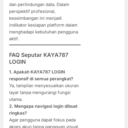
dan perlindungan data. Dalam
perspektif profesional,
keseimbangan ini menjadi
indikator kesiapan platform dalam
menghadapi kebutuhan pengguna
aktif.
FAQ Seputar KAYA787
LOGIN
1. Apakah KAYA787 LOGIN
responsif di semua perangkat?
Ya, tampilan menyesuaikan ukuran
layar tanpa mengurangi fungsi
utama.
2. Mengapa navigasi login dibuat
ringkas?
Agar pengguna dapat fokus pada
akses akun tanpa gangguan visual.