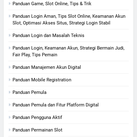
Panduan Game, Slot Online, Tips & Trik
Panduan Login Aman, Tips Slot Online, Keamanan Akun
Slot, Optimasi Akses Situs, Strategi Login Stabil
Panduan Login dan Masalah Teknis
Panduan Login, Keamanan Akun, Strategi Bermain Judi,
Fair Play, Tips Pemain
Panduan Manajemen Akun Digital
Panduan Mobile Registration
Panduan Pemula
Panduan Pemula dan Fitur Platform Digital
Panduan Pengguna Aktif
Panduan Permainan Slot