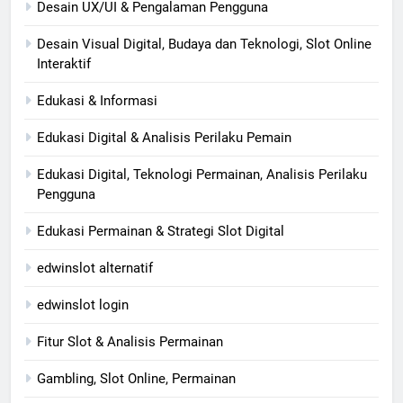
Desain UX/UI & Pengalaman Pengguna
Desain Visual Digital, Budaya dan Teknologi, Slot Online
Interaktif
Edukasi & Informasi
Edukasi Digital & Analisis Perilaku Pemain
Edukasi Digital, Teknologi Permainan, Analisis Perilaku
Pengguna
Edukasi Permainan & Strategi Slot Digital
edwinslot alternatif
edwinslot login
Fitur Slot & Analisis Permainan
Gambling, Slot Online, Permainan