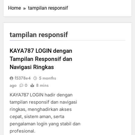
Home
tampilan responsif
tampilan responsif
KAYA787 LOGIN dengan
Tampilan Responsif dan
Navigasi Ringkas
f5378e4
5 months
ago
0
8 mins
KAYA787 LOGIN hadir dengan
tampilan responsif dan navigasi
ringkas, menghadirkan akses
cepat, sistem aman, serta
pengalaman login yang stabil dan
profesional.