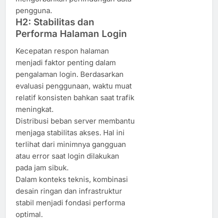
pengguna.
H2: Stabilitas dan
Performa Halaman Login
Kecepatan respon halaman
menjadi faktor penting dalam
pengalaman login. Berdasarkan
evaluasi penggunaan, waktu muat
relatif konsisten bahkan saat trafik
meningkat.
Distribusi beban server membantu
menjaga stabilitas akses. Hal ini
terlihat dari minimnya gangguan
atau error saat login dilakukan
pada jam sibuk.
Dalam konteks teknis, kombinasi
desain ringan dan infrastruktur
stabil menjadi fondasi performa
optimal.