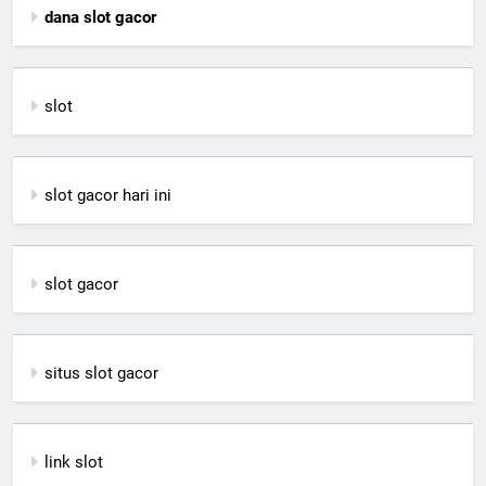
dana slot gacor
slot
slot gacor hari ini
slot gacor
situs slot gacor
link slot