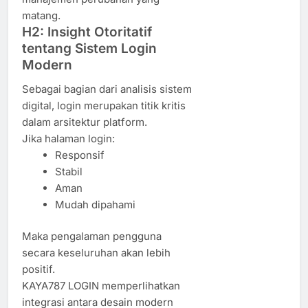
matang.
H2: Insight Otoritatif
tentang Sistem Login
Modern
Sebagai bagian dari analisis sistem
digital, login merupakan titik kritis
dalam arsitektur platform.
Jika halaman login:
Responsif
Stabil
Aman
Mudah dipahami
Maka pengalaman pengguna
secara keseluruhan akan lebih
positif.
KAYA787 LOGIN memperlihatkan
integrasi antara desain modern