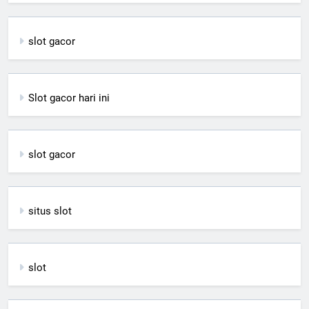
slot gacor
Slot gacor hari ini
slot gacor
situs slot
slot