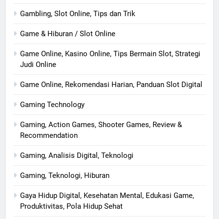
Gambling, Slot Online, Tips dan Trik
Game & Hiburan / Slot Online
Game Online, Kasino Online, Tips Bermain Slot, Strategi
Judi Online
Game Online, Rekomendasi Harian, Panduan Slot Digital
Gaming Technology
Gaming, Action Games, Shooter Games, Review &
Recommendation
Gaming, Analisis Digital, Teknologi
Gaming, Teknologi, Hiburan
Gaya Hidup Digital, Kesehatan Mental, Edukasi Game,
Produktivitas, Pola Hidup Sehat