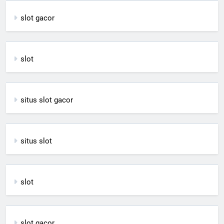
slot gacor
slot
situs slot gacor
situs slot
slot
slot gacor