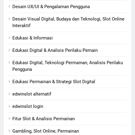
Desain UX/UI & Pengalaman Pengguna
Desain Visual Digital, Budaya dan Teknologi, Slot Online
Interaktif
Edukasi & Informasi
Edukasi Digital & Analisis Perilaku Pemain
Edukasi Digital, Teknologi Permainan, Analisis Perilaku
Pengguna
Edukasi Permainan & Strategi Slot Digital
edwinslot alternatif
edwinslot login
Fitur Slot & Analisis Permainan
Gambling, Slot Online, Permainan