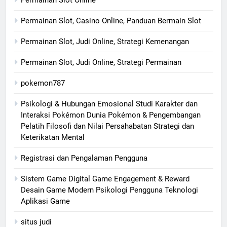
Permainan Slot Online
Permainan Slot, Casino Online, Panduan Bermain Slot
Permainan Slot, Judi Online, Strategi Kemenangan
Permainan Slot, Judi Online, Strategi Permainan
pokemon787
Psikologi & Hubungan Emosional Studi Karakter dan
Interaksi Pokémon Dunia Pokémon & Pengembangan
Pelatih Filosofi dan Nilai Persahabatan Strategi dan
Keterikatan Mental
Registrasi dan Pengalaman Pengguna
Sistem Game Digital Game Engagement & Reward
Desain Game Modern Psikologi Pengguna Teknologi
Aplikasi Game
situs judi