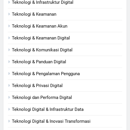
Teknologi & Infrastruktur Digital
Teknologi & Keamanan
Teknologi & Keamanan Akun
Teknologi & Keamanan Digital
Teknologi & Komunikasi Digital
Teknologi & Panduan Digital
Teknologi & Pengalaman Pengguna
Teknologi & Privasi Digital
Teknologi dan Performa Digital
Teknologi Digital & Infrastruktur Data
Teknologi Digital & Inovasi Transformasi