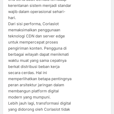
kerentanan sistem menjadi standar
wajib dalam operasional sehari-
hari.
Dari sisi performa, Corlaslot
memaksimalkan penggunaan
teknologi CDN dan server edge
untuk mempercepat proses
pengiriman konten. Pengguna di
berbagai wilayah dapat menikmati
waktu muat yang sama cepatnya
berkat distribusi beban kerja
secara cerdas. Hal ini
memperlihatkan betapa pentingnya
peran arsitektur jaringan dalam
membangun platform digital
modern yang mumpuni.
Lebih jauh lagi, transformasi digital
yang didorong oleh Corlaslot tidak