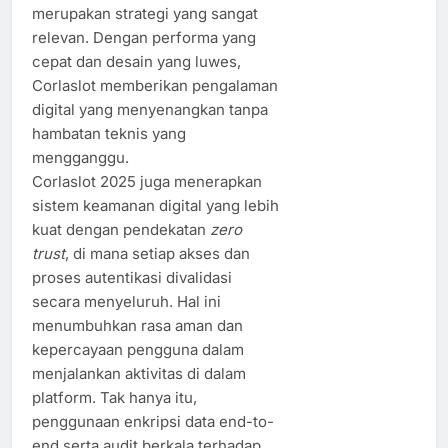
merupakan strategi yang sangat
relevan. Dengan performa yang
cepat dan desain yang luwes,
Corlaslot memberikan pengalaman
digital yang menyenangkan tanpa
hambatan teknis yang
mengganggu.
Corlaslot 2025 juga menerapkan
sistem keamanan digital yang lebih
kuat dengan pendekatan
zero
trust
, di mana setiap akses dan
proses autentikasi divalidasi
secara menyeluruh. Hal ini
menumbuhkan rasa aman dan
kepercayaan pengguna dalam
menjalankan aktivitas di dalam
platform. Tak hanya itu,
penggunaan enkripsi data end-to-
end serta audit berkala terhadap