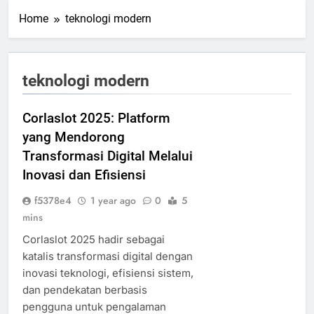
Home
teknologi modern
teknologi modern
Corlaslot 2025: Platform
yang Mendorong
Transformasi Digital Melalui
Inovasi dan Efisiensi
f5378e4
1 year ago
0
5
mins
Corlaslot 2025 hadir sebagai
katalis transformasi digital dengan
inovasi teknologi, efisiensi sistem,
dan pendekatan berbasis
pengguna untuk pengalaman