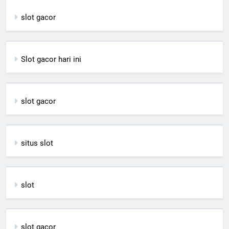
slot gacor
Slot gacor hari ini
slot gacor
situs slot
slot
slot gacor