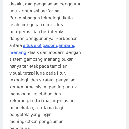
desain, dan pengalaman pengguna
untuk optimasi performa.
Perkembangan teknologi digital
telah mengubah cara situs
beroperasi dan berinteraksi
dengan penggunanya. Perbedaan
antara
situs slot gacor gampang
menang
klasik dan modern dengan
sistem gampang menang bukan
hanya terletak pada tampilan
visual, tetapi juga pada fitur,
teknologi, dan strategi penyajian
konten. Analisis ini penting untuk
memahami kelebihan dan
kekurangan dari masing-masing
pendekatan, terutama bagi
pengelola yang ingin
meningkatkan pengalaman
pengguna.