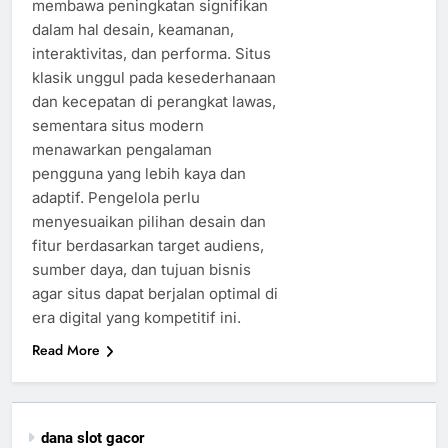
membawa peningkatan signifikan
dalam hal desain, keamanan,
interaktivitas, dan performa. Situs
klasik unggul pada kesederhanaan
dan kecepatan di perangkat lawas,
sementara situs modern
menawarkan pengalaman
pengguna yang lebih kaya dan
adaptif. Pengelola perlu
menyesuaikan pilihan desain dan
fitur berdasarkan target audiens,
sumber daya, dan tujuan bisnis
agar situs dapat berjalan optimal di
era digital yang kompetitif ini.
Read More
dana slot gacor