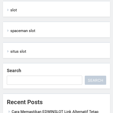
slot
spaceman slot
situs slot
Search
SEARCH
Recent Posts
Cara Memastikan EDWINSLOT Link Alternatif Tetap