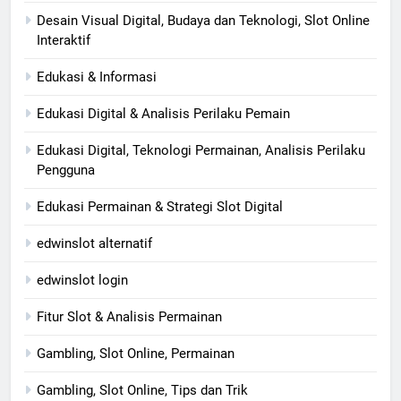
Desain Visual Digital, Budaya dan Teknologi, Slot Online
Interaktif
Edukasi & Informasi
Edukasi Digital & Analisis Perilaku Pemain
Edukasi Digital, Teknologi Permainan, Analisis Perilaku
Pengguna
Edukasi Permainan & Strategi Slot Digital
edwinslot alternatif
edwinslot login
Fitur Slot & Analisis Permainan
Gambling, Slot Online, Permainan
Gambling, Slot Online, Tips dan Trik