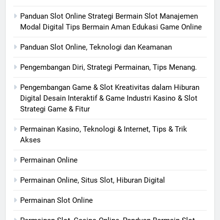
Panduan Slot Online Strategi Bermain Slot Manajemen
Modal Digital Tips Bermain Aman Edukasi Game Online
Panduan Slot Online, Teknologi dan Keamanan
Pengembangan Diri, Strategi Permainan, Tips Menang.
Pengembangan Game & Slot Kreativitas dalam Hiburan
Digital Desain Interaktif & Game Industri Kasino & Slot
Strategi Game & Fitur
Permainan Kasino, Teknologi & Internet, Tips & Trik
Akses
Permainan Online
Permainan Online, Situs Slot, Hiburan Digital
Permainan Slot Online