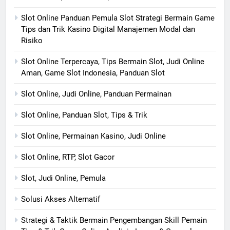
Slot Online Panduan Pemula Slot Strategi Bermain Game
Tips dan Trik Kasino Digital Manajemen Modal dan
Risiko
Slot Online Terpercaya, Tips Bermain Slot, Judi Online
Aman, Game Slot Indonesia, Panduan Slot
Slot Online, Judi Online, Panduan Permainan
Slot Online, Panduan Slot, Tips & Trik
Slot Online, Permainan Kasino, Judi Online
Slot Online, RTP, Slot Gacor
Slot, Judi Online, Pemula
Solusi Akses Alternatif
Strategi & Taktik Bermain Pengembangan Skill Pemain