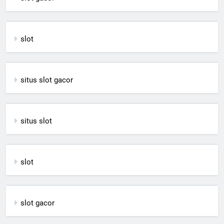
slot
situs slot gacor
situs slot
slot
slot gacor