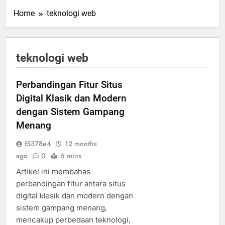
Home
teknologi web
teknologi web
Perbandingan Fitur Situs
Digital Klasik dan Modern
dengan Sistem Gampang
Menang
f5378e4
12 months
ago
0
6 mins
Artikel ini membahas
perbandingan fitur antara situs
digital klasik dan modern dengan
sistem gampang menang,
mencakup perbedaan teknologi,