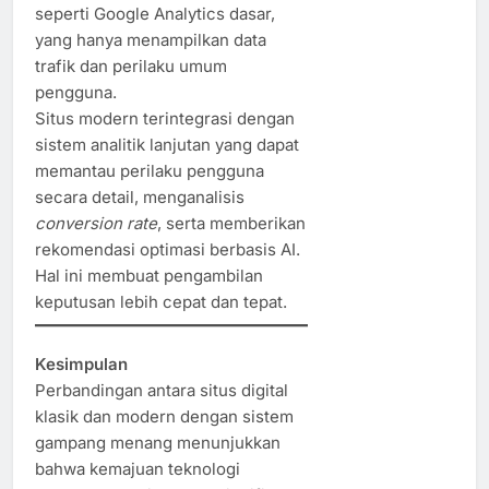
seperti Google Analytics dasar,
yang hanya menampilkan data
trafik dan perilaku umum
pengguna.
Situs modern terintegrasi dengan
sistem analitik lanjutan yang dapat
memantau perilaku pengguna
secara detail, menganalisis
conversion rate
, serta memberikan
rekomendasi optimasi berbasis AI.
Hal ini membuat pengambilan
keputusan lebih cepat dan tepat.
Kesimpulan
Perbandingan antara situs digital
klasik dan modern dengan sistem
gampang menang menunjukkan
bahwa kemajuan teknologi