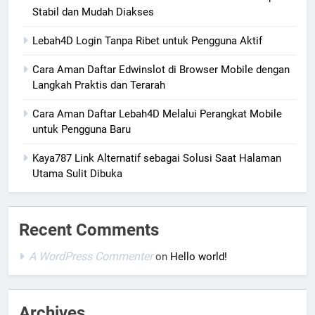
Stabil dan Mudah Diakses
Lebah4D Login Tanpa Ribet untuk Pengguna Aktif
Cara Aman Daftar Edwinslot di Browser Mobile dengan
Langkah Praktis dan Terarah
Cara Aman Daftar Lebah4D Melalui Perangkat Mobile
untuk Pengguna Baru
Kaya787 Link Alternatif sebagai Solusi Saat Halaman
Utama Sulit Dibuka
Recent Comments
A WordPress Commenter
on
Hello world!
Archives