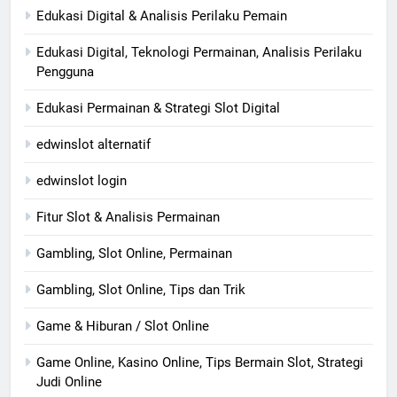
Edukasi Digital & Analisis Perilaku Pemain
Edukasi Digital, Teknologi Permainan, Analisis Perilaku
Pengguna
Edukasi Permainan & Strategi Slot Digital
edwinslot alternatif
edwinslot login
Fitur Slot & Analisis Permainan
Gambling, Slot Online, Permainan
Gambling, Slot Online, Tips dan Trik
Game & Hiburan / Slot Online
Game Online, Kasino Online, Tips Bermain Slot, Strategi
Judi Online