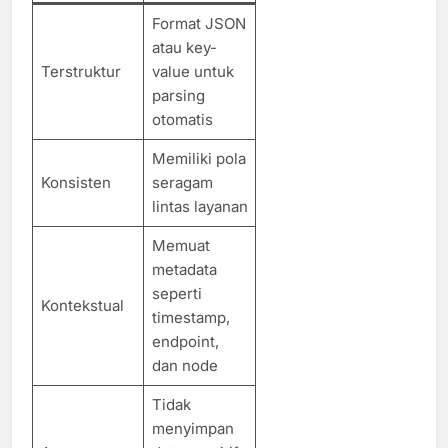
Format JSON
atau key-
Terstruktur
value untuk
parsing
otomatis
Memiliki pola
Konsisten
seragam
lintas layanan
Memuat
metadata
seperti
Kontekstual
timestamp,
endpoint,
dan node
Tidak
menyimpan