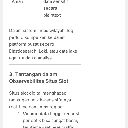
Aman
data sensitif
secara
plaintext
Dalam sistem lintas wilayah, log
perlu dikumpulkan ke dalam
platform pusat seperti
Elasticsearch, Loki, atau data lake
agar mudah dianalisa.
3. Tantangan dalam
Observabilitas Situs Slot
Situs slot digital menghadapi
tantangan unik karena sifatnya
real-time dan lintas region:
Volume data tinggi
: request
per detik bisa sangat besar,
terutama saat peak traffic.