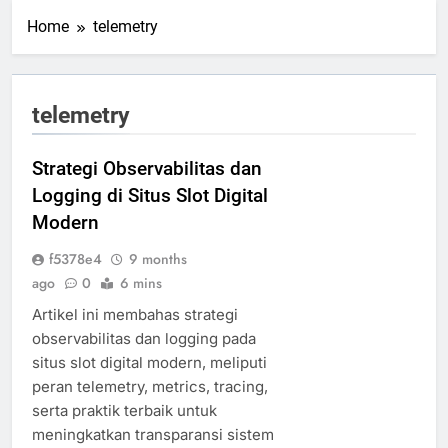
Home
telemetry
telemetry
Strategi Observabilitas dan
Logging di Situs Slot Digital
Modern
f5378e4
9 months
ago
0
6 mins
Artikel ini membahas strategi
observabilitas dan logging pada
situs slot digital modern, meliputi
peran telemetry, metrics, tracing,
serta praktik terbaik untuk
meningkatkan transparansi sistem