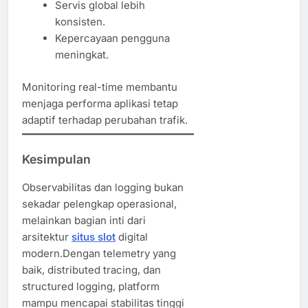
Servis global lebih
konsisten.
Kepercayaan pengguna
meningkat.
Monitoring real-time membantu
menjaga performa aplikasi tetap
adaptif terhadap perubahan trafik.
Kesimpulan
Observabilitas dan logging bukan
sekadar pelengkap operasional,
melainkan bagian inti dari
arsitektur
situs slot
digital
modern.Dengan telemetry yang
baik, distributed tracing, dan
structured logging, platform
mampu mencapai stabilitas tinggi