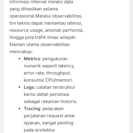
informasi internal melalui data
yang dihasilkan selama
operasional.Melalui observabilitas,
tim teknis dapat memantau latensi,
resource usage, anomali performa,
hingga pola trafik lintas wilayah.
Elemen utama observabilitas
mencakup:
Metrics
: pengukuran
numerik seperti latency,
error rate, throughput,
konsumsi CPU/memori.
Logs
: catatan terstruktur
berisi detail peristiwa
sebagai rekaman historis.
Tracing
: pelacakan
perjalanan request antar
layanan, sangat penting
pada arsitektur