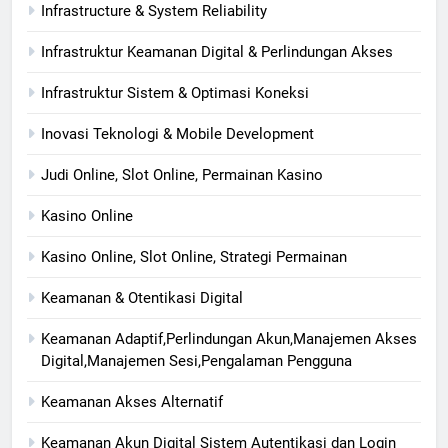
Infrastructure & System Reliability
Infrastruktur Keamanan Digital & Perlindungan Akses
Infrastruktur Sistem & Optimasi Koneksi
Inovasi Teknologi & Mobile Development
Judi Online, Slot Online, Permainan Kasino
Kasino Online
Kasino Online, Slot Online, Strategi Permainan
Keamanan & Otentikasi Digital
Keamanan Adaptif,Perlindungan Akun,Manajemen Akses
Digital,Manajemen Sesi,Pengalaman Pengguna
Keamanan Akses Alternatif
Keamanan Akun Digital Sistem Autentikasi dan Login