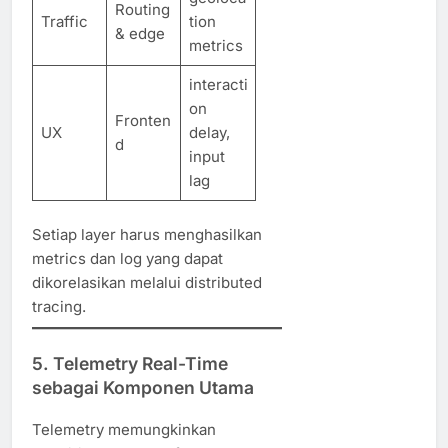
Routing
Traffic
tion
& edge
metrics
interacti
on
Fronten
UX
delay,
d
input
lag
Setiap layer harus menghasilkan
metrics dan log yang dapat
dikorelasikan melalui distributed
tracing.
5. Telemetry Real-Time
sebagai Komponen Utama
Telemetry memungkinkan