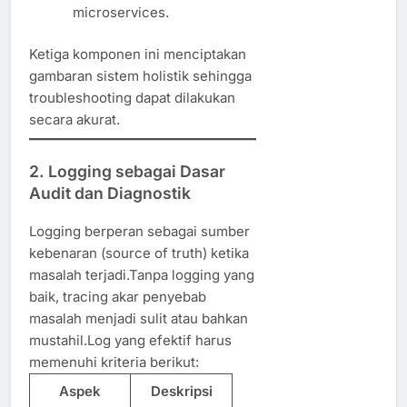
microservices.
Ketiga komponen ini menciptakan
gambaran sistem holistik sehingga
troubleshooting dapat dilakukan
secara akurat.
2. Logging sebagai Dasar
Audit dan Diagnostik
Logging berperan sebagai sumber
kebenaran (source of truth) ketika
masalah terjadi.Tanpa logging yang
baik, tracing akar penyebab
masalah menjadi sulit atau bahkan
mustahil.Log yang efektif harus
memenuhi kriteria berikut:
Aspek
Deskripsi