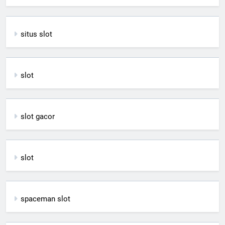
situs slot
slot
slot gacor
slot
spaceman slot