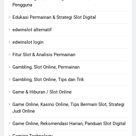
Pengguna
Edukasi Permainan & Strategi Slot Digital
edwinslot alternatif
edwinslot login
Fitur Slot & Analisis Permainan
Gambling, Slot Online, Permainan
Gambling, Slot Online, Tips dan Trik
Game & Hiburan / Slot Online
Game Online, Kasino Online, Tips Bermain Slot, Strategi
Judi Online
Game Online, Rekomendasi Harian, Panduan Slot Digital
Gaming Technology