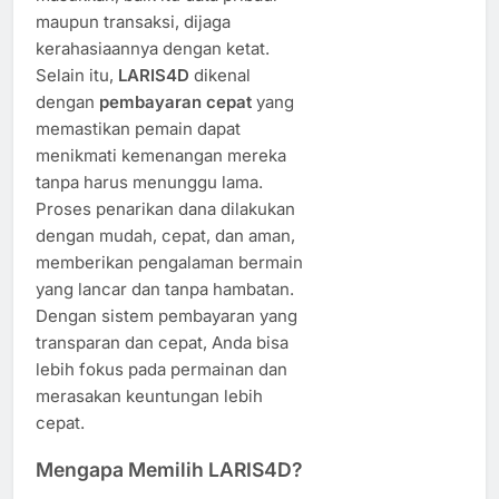
maupun transaksi, dijaga
kerahasiaannya dengan ketat.
Selain itu,
LARIS4D
dikenal
dengan
pembayaran cepat
yang
memastikan pemain dapat
menikmati kemenangan mereka
tanpa harus menunggu lama.
Proses penarikan dana dilakukan
dengan mudah, cepat, dan aman,
memberikan pengalaman bermain
yang lancar dan tanpa hambatan.
Dengan sistem pembayaran yang
transparan dan cepat, Anda bisa
lebih fokus pada permainan dan
merasakan keuntungan lebih
cepat.
Mengapa Memilih LARIS4D?