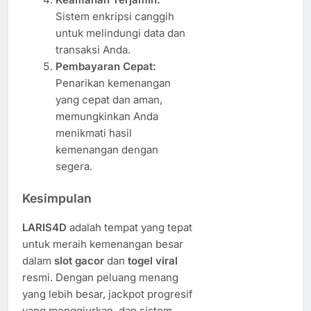
Sistem enkripsi canggih
untuk melindungi data dan
transaksi Anda.
Pembayaran Cepat:
Penarikan kemenangan
yang cepat dan aman,
memungkinkan Anda
menikmati hasil
kemenangan dengan
segera.
Kesimpulan
LARIS4D
adalah tempat yang tepat
untuk meraih kemenangan besar
dalam
slot gacor
dan
togel viral
resmi. Dengan peluang menang
yang lebih besar, jackpot progresif
yang menggiurkan, dan sistem