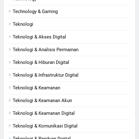
Technology & Gaming
Teknologi
Teknologi & Akses Digital
Teknologi & Analisis Permainan
Teknologi & Hiburan Digital
Teknologi & Infrastruktur Digital
Teknologi & Keamanan
Teknologi & Keamanan Akun
Teknologi & Keamanan Digital
Teknologi & Komunikasi Digital
Teknologi & Panduan Digital