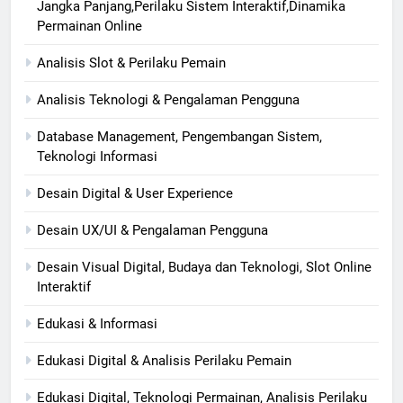
Jangka Panjang,Perilaku Sistem Interaktif,Dinamika
Permainan Online
Analisis Slot & Perilaku Pemain
Analisis Teknologi & Pengalaman Pengguna
Database Management, Pengembangan Sistem,
Teknologi Informasi
Desain Digital & User Experience
Desain UX/UI & Pengalaman Pengguna
Desain Visual Digital, Budaya dan Teknologi, Slot Online
Interaktif
Edukasi & Informasi
Edukasi Digital & Analisis Perilaku Pemain
Edukasi Digital, Teknologi Permainan, Analisis Perilaku