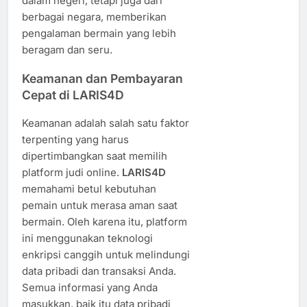
dalam negeri, tetapi juga dari
berbagai negara, memberikan
pengalaman bermain yang lebih
beragam dan seru.
Keamanan dan Pembayaran
Cepat di LARIS4D
Keamanan adalah salah satu faktor
terpenting yang harus
dipertimbangkan saat memilih
platform judi online.
LARIS4D
memahami betul kebutuhan
pemain untuk merasa aman saat
bermain. Oleh karena itu, platform
ini menggunakan teknologi
enkripsi canggih untuk melindungi
data pribadi dan transaksi Anda.
Semua informasi yang Anda
masukkan, baik itu data pribadi