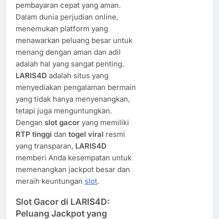
pembayaran cepat yang aman.
Dalam dunia perjudian online,
menemukan platform yang
menawarkan peluang besar untuk
menang dengan aman dan adil
adalah hal yang sangat penting.
LARIS4D
adalah situs yang
menyediakan pengalaman bermain
yang tidak hanya menyenangkan,
tetapi juga menguntungkan.
Dengan
slot gacor
yang memiliki
RTP tinggi
dan
togel viral
resmi
yang transparan,
LARIS4D
memberi Anda kesempatan untuk
memenangkan jackpot besar dan
meraih keuntungan
slot
.
Slot Gacor di LARIS4D:
Peluang Jackpot yang