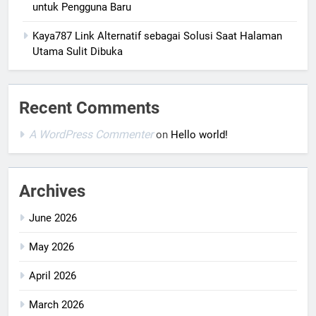
untuk Pengguna Baru
Kaya787 Link Alternatif sebagai Solusi Saat Halaman
Utama Sulit Dibuka
Recent Comments
A WordPress Commenter
on
Hello world!
Archives
June 2026
May 2026
April 2026
March 2026