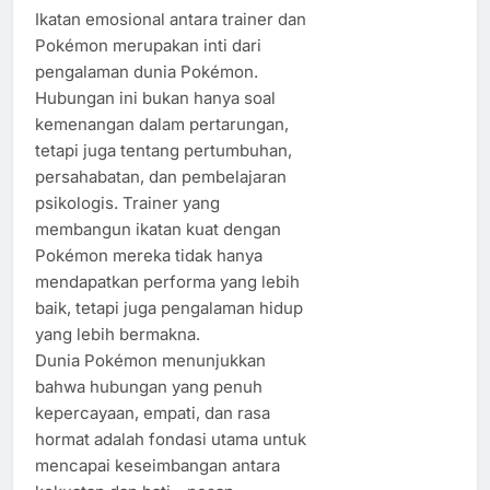
Ikatan emosional antara trainer dan
Pokémon merupakan inti dari
pengalaman dunia Pokémon.
Hubungan ini bukan hanya soal
kemenangan dalam pertarungan,
tetapi juga tentang pertumbuhan,
persahabatan, dan pembelajaran
psikologis. Trainer yang
membangun ikatan kuat dengan
Pokémon mereka tidak hanya
mendapatkan performa yang lebih
baik, tetapi juga pengalaman hidup
yang lebih bermakna.
Dunia Pokémon menunjukkan
bahwa hubungan yang penuh
kepercayaan, empati, dan rasa
hormat adalah fondasi utama untuk
mencapai keseimbangan antara