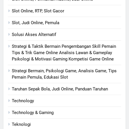
Slot Online, RTP, Slot Gacor
Slot, Judi Online, Pemula
Solusi Akses Alternatif
Strategi & Taktik Bermain Pengembangan Skill Pemain
Tips & Trik Game Online Analisis Lawan & Gameplay
Psikologi & Motivasi Gaming Kompetisi Game Online
Strategi Bermain, Psikologi Game, Analisis Game, Tips
Pemain Pemula, Edukasi Slot
Taruhan Sepak Bola, Judi Online, Panduan Taruhan
Technology
Technology & Gaming
Teknologi