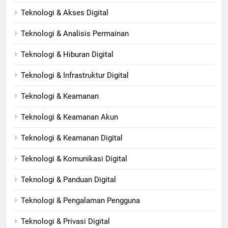
Teknologi & Akses Digital
Teknologi & Analisis Permainan
Teknologi & Hiburan Digital
Teknologi & Infrastruktur Digital
Teknologi & Keamanan
Teknologi & Keamanan Akun
Teknologi & Keamanan Digital
Teknologi & Komunikasi Digital
Teknologi & Panduan Digital
Teknologi & Pengalaman Pengguna
Teknologi & Privasi Digital