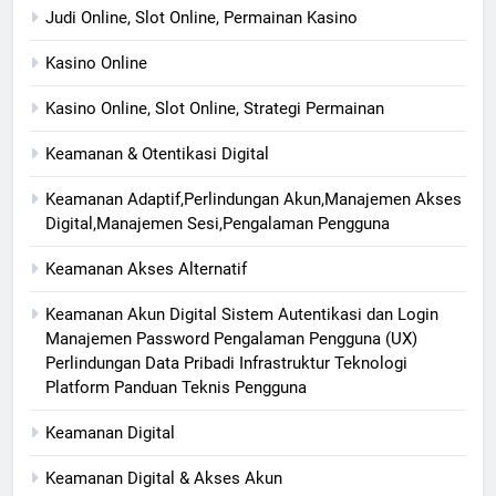
Judi Online, Slot Online, Permainan Kasino
Kasino Online
Kasino Online, Slot Online, Strategi Permainan
Keamanan & Otentikasi Digital
Keamanan Adaptif,Perlindungan Akun,Manajemen Akses
Digital,Manajemen Sesi,Pengalaman Pengguna
Keamanan Akses Alternatif
Keamanan Akun Digital Sistem Autentikasi dan Login
Manajemen Password Pengalaman Pengguna (UX)
Perlindungan Data Pribadi Infrastruktur Teknologi
Platform Panduan Teknis Pengguna
Keamanan Digital
Keamanan Digital & Akses Akun