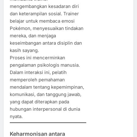
mengembangkan kesadaran diri
dan keterampilan sosial. Trainer
belajar untuk membaca emosi
Pokémon, menyesuaikan tindakan
mereka, dan menjaga
keseimbangan antara disiplin dan
kasih sayang.
Proses ini mencerminkan
pengalaman psikologis manusia.
Dalam interaksi ini, pelatih
memperoleh pemahaman
mendalam tentang kepemimpinan,
komunikasi, dan tanggung jawab,
yang dapat diterapkan pada
hubungan interpersonal di dunia
nyata.
Keharmonisan antara