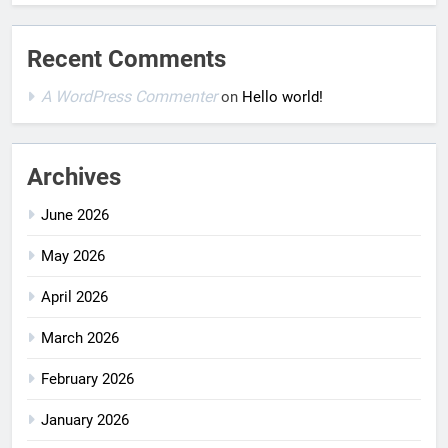
Recent Comments
A WordPress Commenter
on
Hello world!
Archives
June 2026
May 2026
April 2026
March 2026
February 2026
January 2026