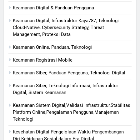
Keamanan Digital & Panduan Pengguna
Keamanan Digital, Infrastruktur Kaya787, Teknologi
Cloud-Native, Cybersecurity Strategy, Threat
Management, Proteksi Data
Keamanan Online, Panduan, Teknologi
Keamanan Registrasi Mobile
Keamanan Siber, Panduan Pengguna, Teknologi Digital
Keamanan Siber, Teknologi Informasi, Infrastruktur
Digital, Sistem Keamanan
Keamanan Sistem Digital,Validasi Infrastruktur,Stabilitas
Platform Online,Pengalaman Pengguna,Manajemen
Teknologi
Kesehatan Digital Pengelolaan Waktu Pengembangan
Diri Kehidupan Sosial dalam Era Digital