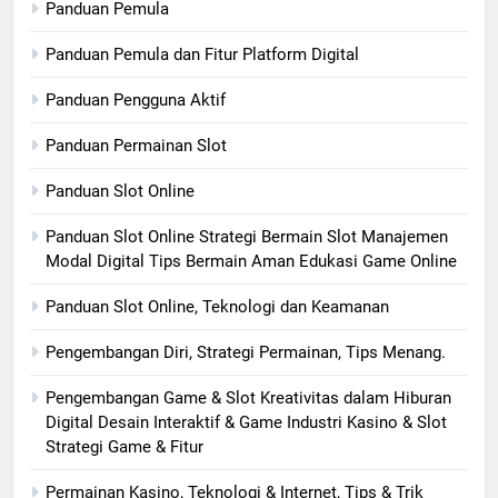
Panduan Pemula
Panduan Pemula dan Fitur Platform Digital
Panduan Pengguna Aktif
Panduan Permainan Slot
Panduan Slot Online
Panduan Slot Online Strategi Bermain Slot Manajemen
Modal Digital Tips Bermain Aman Edukasi Game Online
Panduan Slot Online, Teknologi dan Keamanan
Pengembangan Diri, Strategi Permainan, Tips Menang.
Pengembangan Game & Slot Kreativitas dalam Hiburan
Digital Desain Interaktif & Game Industri Kasino & Slot
Strategi Game & Fitur
Permainan Kasino, Teknologi & Internet, Tips & Trik