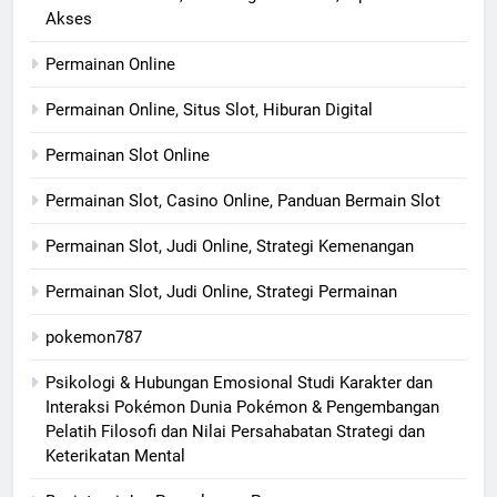
Akses
Permainan Online
Permainan Online, Situs Slot, Hiburan Digital
Permainan Slot Online
Permainan Slot, Casino Online, Panduan Bermain Slot
Permainan Slot, Judi Online, Strategi Kemenangan
Permainan Slot, Judi Online, Strategi Permainan
pokemon787
Psikologi & Hubungan Emosional Studi Karakter dan
Interaksi Pokémon Dunia Pokémon & Pengembangan
Pelatih Filosofi dan Nilai Persahabatan Strategi dan
Keterikatan Mental