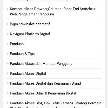
Kompatibilitas Browser,Optimasi Front-End,Arsitektur
Web,Pengalaman Pengguna
login edwinslot alternatif
Navigasi Platform Digital
Panduan
Panduan & Tips
Panduan Akses dan Manfaat Pengguna
Panduan Akses Digital
Panduan Akses Digital dan Keamanan Brand
Panduan Akses Situs & Keamanan Digital
Panduan Akses Slot, Link Situs Terbaru, Strategi Bermain