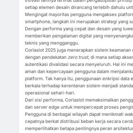
Inovasi lainnya terlihat dalam pengadopsian prinsip
setiap elemen desain dirancang terlebih dahulu unt
Mengingat mayoritas pengguna mengakses platform 
smartphone, langkah ini merupakan strategi yang s
Dengan performa yang cepat dan desain yang luwes
memberikan pengalaman digital yang menyenangk
teknis yang mengganggu.
Corlaslot 2025 juga menerapkan sistem keamanan di
dengan pendekatan
zero trust
, di mana setiap aks
autentikasi divalidasi secara menyeluruh. Hal ini
aman dan kepercayaan pengguna dalam menjalankan
platform. Tak hanya itu, penggunaan enkripsi data 
berkala terhadap kerentanan sistem menjadi standa
operasional sehari-hari.
Dari sisi performa, Corlaslot memaksimalkan peng
dan server edge untuk mempercepat proses pengi
Pengguna di berbagai wilayah dapat menikmati wa
cepatnya berkat distribusi beban kerja secara cerda
memperlihatkan betapa pentingnya peran arsitektur