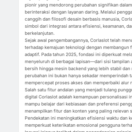
pionir yang mendorong perubahan signifikan dala
berinteraksi dengan layanan daring. Melalui pengg
canggih dan filosofi desain berbasis manusia, Corla
simbol dari integrasi antara efisiensi, keamanan, d
berkelanjutan.
Sejak awal pengembangannya, Corlaslot telah me
terhadap kemajuan teknologi dengan membangun f
adaptif. Pada tahun 2025, fondasi ini diperkuat me
menyeluruh di berbagai lapisan—dari sisi tampilan
bersih hingga mesin backend yang lebih stabil dan
perubahan ini bukan hanya sekadar memperindah ta
mempercepat proses akses dan memperbaiki alur n
Salah satu fitur andalan yang menjadi tulang pung
digital Corlaslot adalah kemampuan personalisasi in
mampu belajar dari kebiasaan dan preferensi peng
menampilkan fitur dan konten yang paling relevan 
Pendekatan ini meningkatkan efisiensi waktu dan 
memperkuat keterikatan emosional pengguna terha