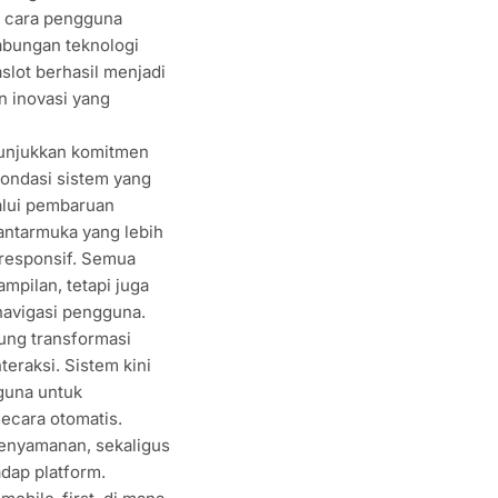
m cara pengguna
abungan teknologi
slot berhasil menjadi
an inovasi yang
nunjukkan komitmen
ondasi sistem yang
lalui pembaruan
 antarmuka yang lebih
 responsif. Semua
mpilan, tetapi juga
avigasi pengguna.
gung transformasi
teraksi. Sistem kini
guna untuk
secara otomatis.
kenyamanan, sekaligus
dap platform.