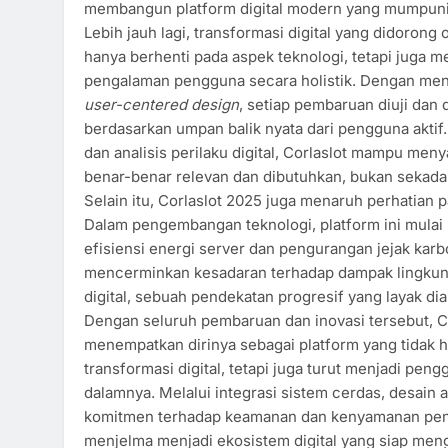
membangun platform digital modern yang mumpuni
Lebih jauh lagi, transformasi digital yang didorong o
hanya berhenti pada aspek teknologi, tetapi juga 
pengalaman pengguna secara holistik. Dengan me
user-centered design
, setiap pembaruan diuji dan
berdasarkan umpan balik nyata dari pengguna aktif. 
dan analisis perilaku digital, Corlaslot mampu menya
benar-benar relevan dan dibutuhkan, bukan sekadar
Selain itu, Corlaslot 2025 juga menaruh perhatian 
Dalam pengembangan teknologi, platform ini mulai
efisiensi energi server dan pengurangan jejak karbon 
mencerminkan kesadaran terhadap dampak lingkunga
digital, sebuah pendekatan progresif yang layak dia
Dengan seluruh pembaruan dan inovasi tersebut, Co
menempatkan dirinya sebagai platform yang tidak 
transformasi digital, tetapi juga turut menjadi peng
dalamnya. Melalui integrasi sistem cerdas, desain ad
komitmen terhadap keamanan dan kenyamanan pen
menjelma menjadi ekosistem digital yang siap men