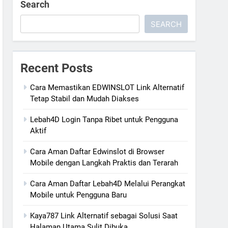
Search
SEARCH
Recent Posts
Cara Memastikan EDWINSLOT Link Alternatif
Tetap Stabil dan Mudah Diakses
Lebah4D Login Tanpa Ribet untuk Pengguna
Aktif
Cara Aman Daftar Edwinslot di Browser
Mobile dengan Langkah Praktis dan Terarah
Cara Aman Daftar Lebah4D Melalui Perangkat
Mobile untuk Pengguna Baru
Kaya787 Link Alternatif sebagai Solusi Saat
Halaman Utama Sulit Dibuka