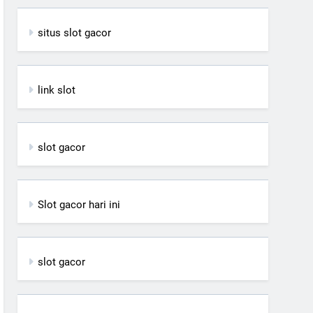
situs slot gacor
link slot
slot gacor
Slot gacor hari ini
slot gacor