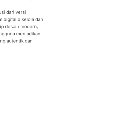
i dari versi
 digital dikelola dan
sip desain modern,
ngguna menjadikan
ang autentik dan