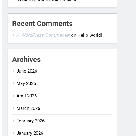
Recent Comments
A WordPress Commenter
on
Hello world!
Archives
June 2026
May 2026
April 2026
March 2026
February 2026
January 2026