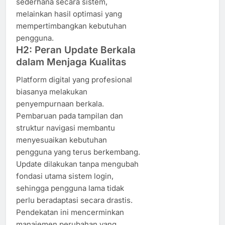
sederhana secara sistem,
melainkan hasil optimasi yang
mempertimbangkan kebutuhan
pengguna.
H2: Peran Update Berkala
dalam Menjaga Kualitas
Platform digital yang profesional
biasanya melakukan
penyempurnaan berkala.
Pembaruan pada tampilan dan
struktur navigasi membantu
menyesuaikan kebutuhan
pengguna yang terus berkembang.
Update dilakukan tanpa mengubah
fondasi utama sistem login,
sehingga pengguna lama tidak
perlu beradaptasi secara drastis.
Pendekatan ini mencerminkan
manajemen perubahan yang