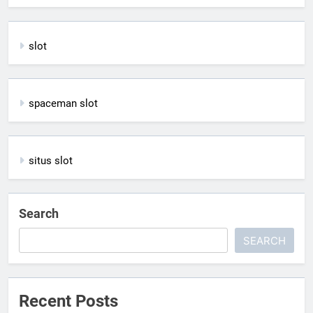
slot
spaceman slot
situs slot
Search
SEARCH
Recent Posts