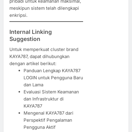
pribadi untuk keamanan maksimal,
meskipun sistem telah dilengkapi
enkripsi.
Internal Linking
Suggestion
Untuk memperkuat cluster brand
KAYA787, dapat dihubungkan
dengan artikel berikut:
Panduan Lengkap KAYA787
LOGIN untuk Pengguna Baru
dan Lama
Evaluasi Sistem Keamanan
dan Infrastruktur di
KAYA787
Mengenal KAYA787 dari
Perspektif Pengalaman
Pengguna Aktif