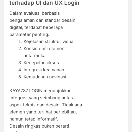
terhadap UI dan UX Login
Dalam evaluasi berbasis
pengalaman dan standar desain
digital, terdapat beberapa
parameter penting:
Kejelasan struktur visual
Konsistensi elemen
antarmuka
Kecepatan akses
Integrasi keamanan
Kemudahan navigasi
KAYA787 LOGIN menunjukkan
integrasi yang seimbang antara
aspek teknis dan desain. Tidak ada
elemen yang terlihat berlebihan,
namun tetap informatif.
Desain ringkas bukan berarti