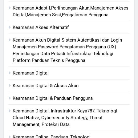
Keamanan Adaptif,Perlindungan Akun,Manajemen Akses
Digital,Manajemen Sesi,Pengalaman Pengguna
Keamanan Akses Alternatif
Keamanan Akun Digital Sistem Autentikasi dan Login
Manajemen Password Pengalaman Pengguna (UX)
Perlindungan Data Pribadi Infrastruktur Teknologi
Platform Panduan Teknis Pengguna
Keamanan Digital
Keamanan Digital & Akses Akun
Keamanan Digital & Panduan Pengguna
Keamanan Digital, Infrastruktur Kaya787, Teknologi
Cloud-Native, Cybersecurity Strategy, Threat
Management, Proteksi Data
Keamanan Online, Panduan, Teknologi