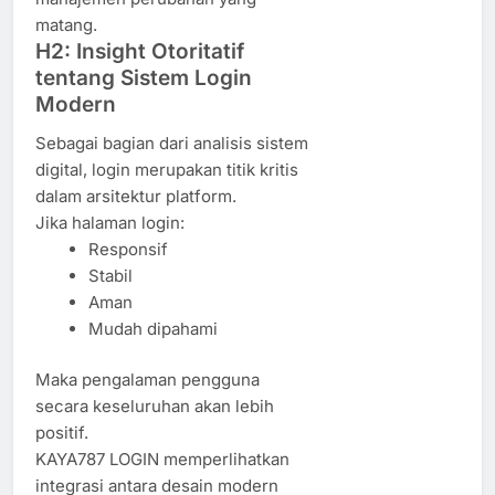
matang.
H2: Insight Otoritatif
tentang Sistem Login
Modern
Sebagai bagian dari analisis sistem
digital, login merupakan titik kritis
dalam arsitektur platform.
Jika halaman login:
Responsif
Stabil
Aman
Mudah dipahami
Maka pengalaman pengguna
secara keseluruhan akan lebih
positif.
KAYA787 LOGIN memperlihatkan
integrasi antara desain modern