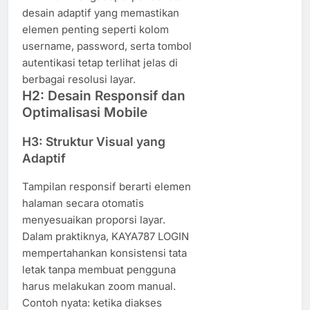
desain adaptif yang memastikan
elemen penting seperti kolom
username, password, serta tombol
autentikasi tetap terlihat jelas di
berbagai resolusi layar.
H2: Desain Responsif dan
Optimalisasi Mobile
H3: Struktur Visual yang
Adaptif
Tampilan responsif berarti elemen
halaman secara otomatis
menyesuaikan proporsi layar.
Dalam praktiknya, KAYA787 LOGIN
mempertahankan konsistensi tata
letak tanpa membuat pengguna
harus melakukan zoom manual.
Contoh nyata: ketika diakses