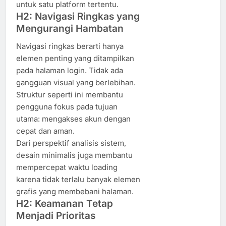
untuk satu platform tertentu.
H2: Navigasi Ringkas yang
Mengurangi Hambatan
Navigasi ringkas berarti hanya
elemen penting yang ditampilkan
pada halaman login. Tidak ada
gangguan visual yang berlebihan.
Struktur seperti ini membantu
pengguna fokus pada tujuan
utama: mengakses akun dengan
cepat dan aman.
Dari perspektif analisis sistem,
desain minimalis juga membantu
mempercepat waktu loading
karena tidak terlalu banyak elemen
grafis yang membebani halaman.
H2: Keamanan Tetap
Menjadi Prioritas