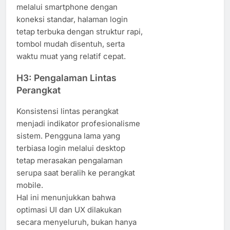
melalui smartphone dengan
koneksi standar, halaman login
tetap terbuka dengan struktur rapi,
tombol mudah disentuh, serta
waktu muat yang relatif cepat.
H3: Pengalaman Lintas
Perangkat
Konsistensi lintas perangkat
menjadi indikator profesionalisme
sistem. Pengguna lama yang
terbiasa login melalui desktop
tetap merasakan pengalaman
serupa saat beralih ke perangkat
mobile.
Hal ini menunjukkan bahwa
optimasi UI dan UX dilakukan
secara menyeluruh, bukan hanya