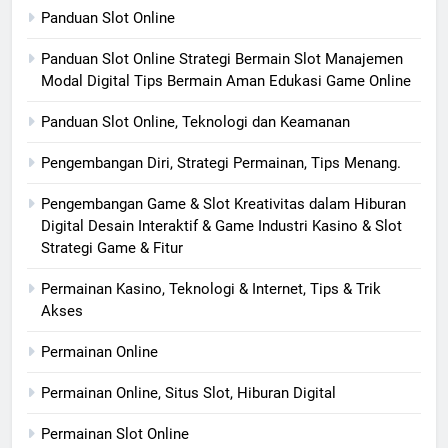
Panduan Slot Online
Panduan Slot Online Strategi Bermain Slot Manajemen
Modal Digital Tips Bermain Aman Edukasi Game Online
Panduan Slot Online, Teknologi dan Keamanan
Pengembangan Diri, Strategi Permainan, Tips Menang.
Pengembangan Game & Slot Kreativitas dalam Hiburan
Digital Desain Interaktif & Game Industri Kasino & Slot
Strategi Game & Fitur
Permainan Kasino, Teknologi & Internet, Tips & Trik
Akses
Permainan Online
Permainan Online, Situs Slot, Hiburan Digital
Permainan Slot Online