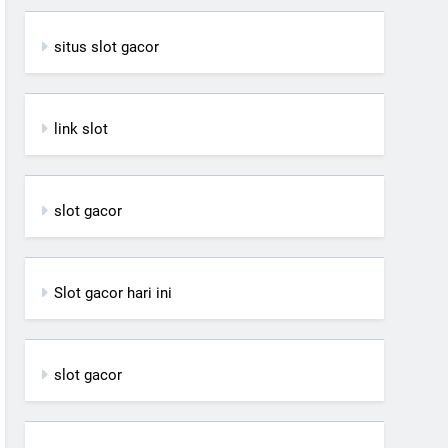
situs slot gacor
link slot
slot gacor
Slot gacor hari ini
slot gacor