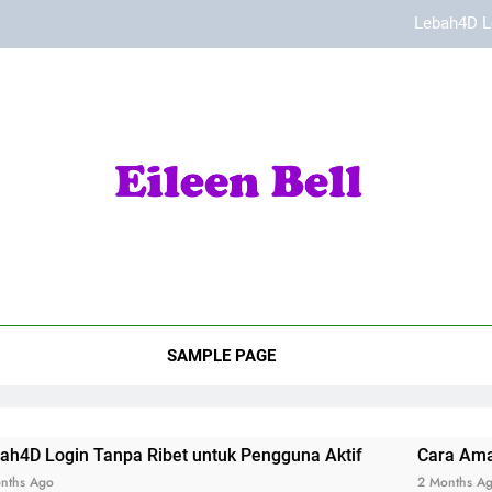
Lebah4D Lo
Cara Aman Daftar Edwinslot di Browser Mobi
Cara Aman Daftar Lebah4D Melalui 
Cara Memastikan EDWINSLOT Link Alter
Lebah4D Lo
Cara Aman Daftar Edwinslot di Browser Mobi
een Bell
nspirasi Gaya Hidup Dan Konten Menarik Di Blog Eileen Bell.
Cara Aman Daftar Lebah4D Melalui 
SAMPLE PAGE
Tanpa Ribet untuk Pengguna Aktif
Cara Aman Daftar Edw
2 Months Ago