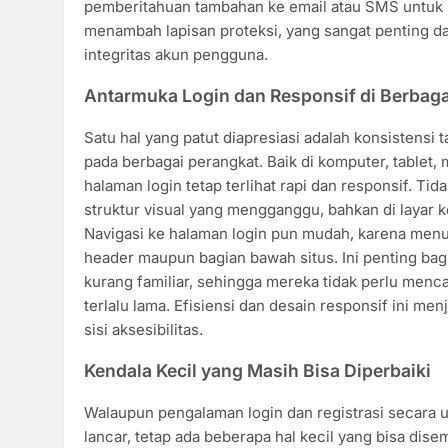
pemberitahuan tambahan ke email atau SMS untuk ko
menambah lapisan proteksi, yang sangat penting d
integritas akun pengguna.
Antarmuka Login dan Responsif di Berbaga
Satu hal yang patut diapresiasi adalah konsistensi 
pada berbagai perangkat. Baik di komputer, tablet
halaman login tetap terlihat rapi dan responsif. Ti
struktur visual yang mengganggu, bahkan di layar k
Navigasi ke halaman login pun mudah, karena menu 
header maupun bagian bawah situs. Ini penting ba
kurang familiar, sehingga mereka tidak perlu menc
terlalu lama. Efisiensi dan desain responsif ini menj
sisi aksesibilitas.
Kendala Kecil yang Masih Bisa Diperbaiki
Walaupun pengalaman login dan registrasi secara
lancar, tetap ada beberapa hal kecil yang bisa dis