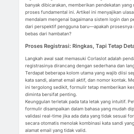
banyak dibicarakan, memberikan pendekatan yang 
proses fundamental ini. Artikel ini menyajikan ulasa
mendalam mengenai bagaimana sistem login dan pe
dari perspektif pengguna baru—apakah prosesnya
bebas dari hambatan?
Proses Registrasi: Ringkas, Tapi Tetap Deta
Langkah awal saat memasuki Corlaslot adalah pend
registrasinya dirancang dengan sederhana dan lan
Terdapat beberapa kolom utama yang wajib diisi s
kata sandi, alamat email aktif, dan nomor kontak. 
ini tergolong sedikit, formulir tetap memberikan k
diminta bersifat penting.
Keunggulan terletak pada tata letak yang intuitif. P
formulir disampaikan dalam bahasa yang mudah dip
validasi real-time jika ada data yang tidak sesuai f
secara otomatis menolak kombinasi kata sandi yang
alamat email yang tidak valid.