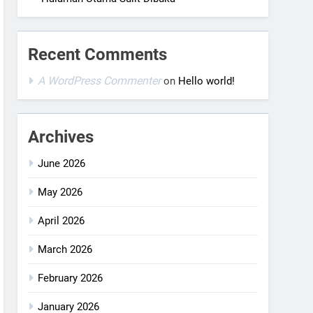
Recent Comments
A WordPress Commenter
on
Hello world!
Archives
June 2026
May 2026
April 2026
March 2026
February 2026
January 2026