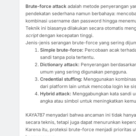
Brute-force attack
adalah metode penyerangan y
pendekatan sederhana namun berbahaya: mencob
kombinasi username dan password hingga menemu
Teknik ini biasanya dilakukan secara otomatis me
script
dengan kecepatan tinggi.
Jenis-jenis serangan brute-force yang sering dijump
Simple brute-force:
Percobaan acak terhada
sandi tanpa pola tertentu.
Dictionary attack:
Penyerangan berdasarkan 
umum yang sering digunakan pengguna.
Credential stuffing:
Menggunakan kombinasi 
dari platform lain untuk mencoba login ke si
Hybrid attack:
Menggabungkan kata sandi u
angka atau simbol untuk meningkatkan kemu
KAYA787 menyadari bahwa ancaman ini tidak hany
secara teknis, tetapi juga dapat menurunkan kepe
Karena itu, proteksi brute-force menjadi prioritas