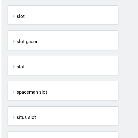
slot
slot gacor
slot
spaceman slot
situs slot