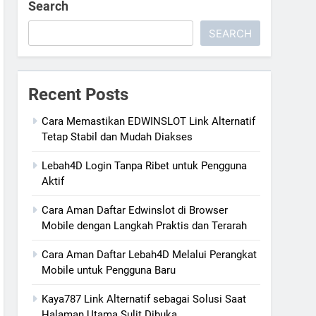
Search
SEARCH
Recent Posts
Cara Memastikan EDWINSLOT Link Alternatif
Tetap Stabil dan Mudah Diakses
Lebah4D Login Tanpa Ribet untuk Pengguna
Aktif
Cara Aman Daftar Edwinslot di Browser
Mobile dengan Langkah Praktis dan Terarah
Cara Aman Daftar Lebah4D Melalui Perangkat
Mobile untuk Pengguna Baru
Kaya787 Link Alternatif sebagai Solusi Saat
Halaman Utama Sulit Dibuka