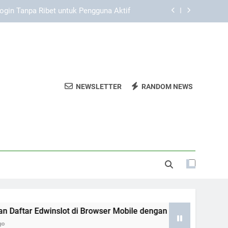
gin Tanpa Ribet untuk Pengguna Aktif
le dengan Langkah Praktis dan Terarah
Perangkat Mobile untuk Pengguna Baru
natif Tetap Stabil dan Mudah Diakses
NEWSLETTER
RANDOM NEWS
gin Tanpa Ribet untuk Pengguna Aktif
le dengan Langkah Praktis dan Terarah
Perangkat Mobile untuk Pengguna Baru
inslot di Browser Mobile dengan Langkah Praktis dan Terara