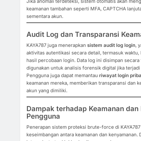
Jika anomali terdeteksi, sistem otomatis akan meng
keamanan tambahan seperti MFA, CAPTCHA lanjuta
sementara akun.
Audit Log dan Transparansi Kea
KAYA787 juga menerapkan
sistem audit log login
, 
aktivitas autentikasi secara detail, termasuk waktu,
hasil percobaan login. Data log ini disimpan secara
digunakan untuk analisis forensik digital jika terja
Pengguna juga dapat memantau
riwayat login prib
keamanan mereka, memberikan transparansi dan ke
akun yang dimiliki.
Dampak terhadap Keamanan dan
Pengguna
Penerapan sistem proteksi brute-force di KAYA78
keseimbangan antara keamanan dan kenyamanan. Da