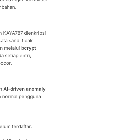
ambahan.
in KAYA787 dienkripsi
ata sandi tidak
an melalui
bcrypt
 setiap entri,
bocor.
an
AI-driven anomaly
gin normal pengguna
lum terdaftar.