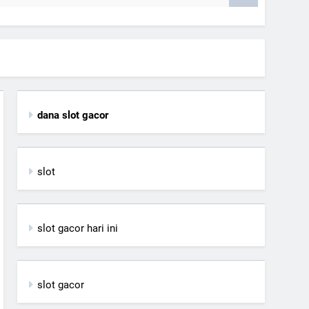
dana slot gacor
slot
slot gacor hari ini
slot gacor