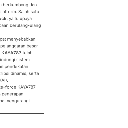
kin berkembang dan
latform. Salah satu
tack
, yaitu upaya
baan berulang-ulang
dapat menyebabkan
 pelanggaran besar
,
KAYA787
telah
indungi sistem
gan pendekatan
kripsi dinamis, serta
AI).
ute-force KAYA787
na penerapan
npa mengurangi